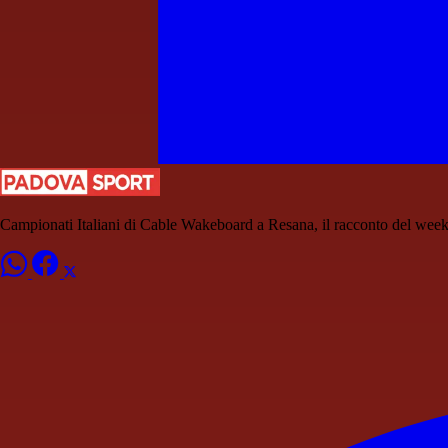
Campionati Italiani di Cable Wakeboard a Resana, il racconto del wee