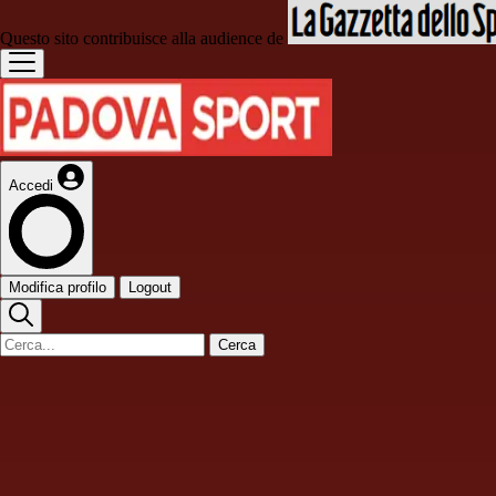
Questo sito contribuisce alla audience de
Accedi
Modifica profilo
Logout
Cerca