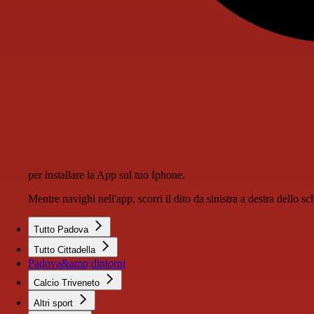
per installare la App sul tuo Iphone.
Mentre navighi nell'app, scorri il dito da sinistra a destra dello 
Tutto Padova
Tutto Cittadella
Padova&amp;dintorni
Calcio Triveneto
Altri sport