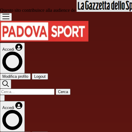
Questo sito contribuisce alla audience de
Accedi
Modifica profilo
Logout
Cerca
Accedi