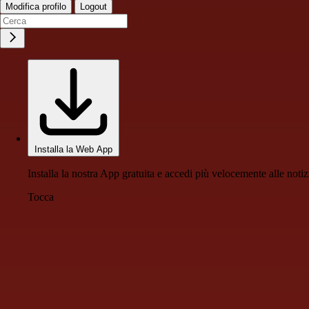
Modifica profilo
Logout
Installa la Web App
Installa la nostra App gratuita e accedi più velocemente alle notiz
Tocca