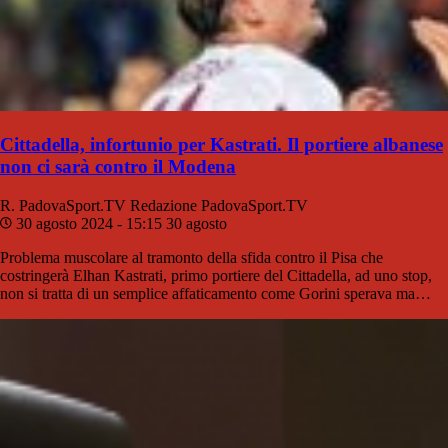
Cittadella, infortunio per Kastrati. Il portiere albanese
non ci sarà contro il Modena
R. PadovaSport.TV
Redazione PadovaSport.TV
30 agosto 2024 - 15:15
30 agosto
Problema muscolare al tramonto della sfida contro il Pisa che
costringerà Elhan Kastrati, primo portiere del Cittadella, ad uno stop,
non si tratta di un semplice affaticamento come Gorini sperava ma…