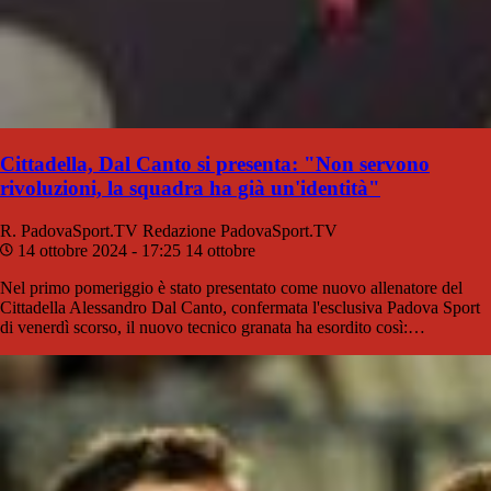
Cittadella, Dal Canto si presenta: "Non servono
rivoluzioni, la squadra ha già un'identità"
R. PadovaSport.TV
Redazione PadovaSport.TV
14 ottobre 2024 - 17:25
14 ottobre
Nel primo pomeriggio è stato presentato come nuovo allenatore del
Cittadella Alessandro Dal Canto, confermata l'esclusiva Padova Sport
di venerdì scorso, il nuovo tecnico granata ha esordito così:…