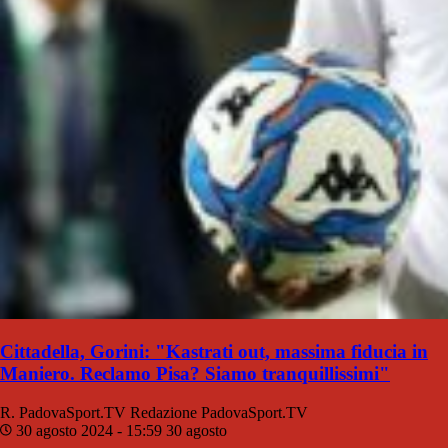
Cittadella, Gorini: "Kastrati out, massima fiducia in
Maniero. Reclamo Pisa? Siamo tranquillissimi"
R. PadovaSport.TV
Redazione PadovaSport.TV
30 agosto 2024 - 15:59
30 agosto