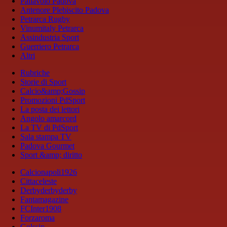
Pallavolo Padova
Antenore Plebiscito Padova
Petrarca Rugby
Vinumitaly Petrarca
Assindustria Sport
Guerriero Petrarca
Altri
Rubriche
Storie di Sport
Calcio&amp;Gossip
Promozioni PdSport
La posta dei lettori
Angolo amarcord
La TV di PdSport
Sala stampa TV
Padova Gourmet
Sport &amp; diritto
Calcionapoli1926
Cittaceleste
Derbyderbyderby
Fantamagazine
FCInter1908
Forzaroma
Golssip