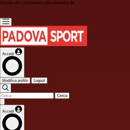
Questo sito contribuisce alla audience de
Accedi
Modifica profilo
Logout
Cerca
Accedi