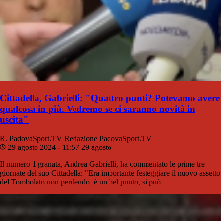
Cittadella, Gabrielli: "Quattro punti? Potevamo avere
qualcosa in più. Vedremo se ci saranno novità in
uscita"
R. PadovaSport.TV
Redazione PadovaSport.TV
29 agosto 2024 - 11:57
29 agosto
Il numero 1 granata, Andrea Gabrielli, ha commentato le prime tre
giornate del suo Cittadella: "Era importante festeggiare il nuovo assetto
del Tombolato non perdendo, è un bel punto, si può…