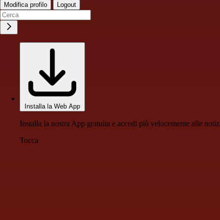
Modifica profilo
Logout
Installa la Web App
Installa la nostra App gratuita e accedi più velocemente alle notiz
Tocca