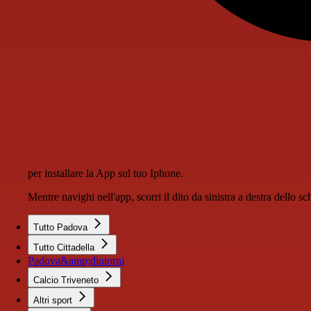
per installare la App sul tuo Iphone.
Mentre navighi nell'app, scorri il dito da sinistra a destra dello 
Tutto Padova
Tutto Cittadella
Padova&amp;dintorni
Calcio Triveneto
Altri sport