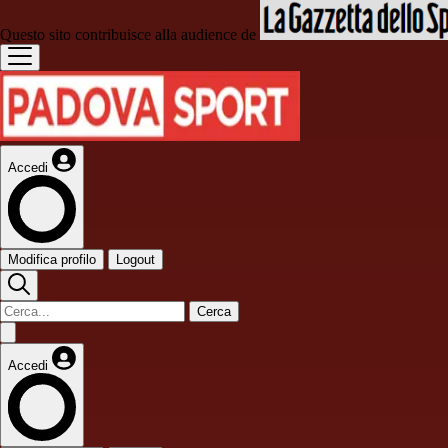
Questo sito contribuisce alla audience de
Accedi
Modifica profilo
Logout
Cerca
Accedi