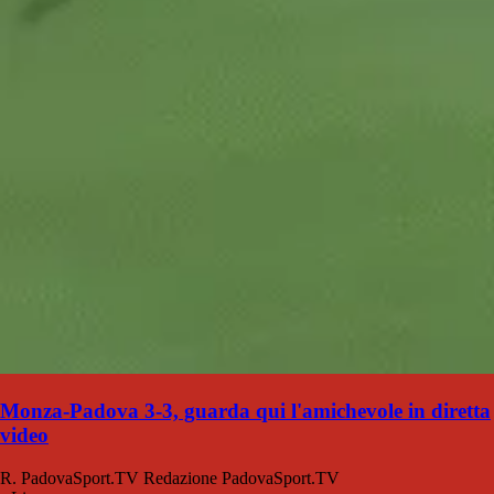
Monza-Padova 3-3, guarda qui l'amichevole in diretta
video
R. PadovaSport.TV
Redazione PadovaSport.TV