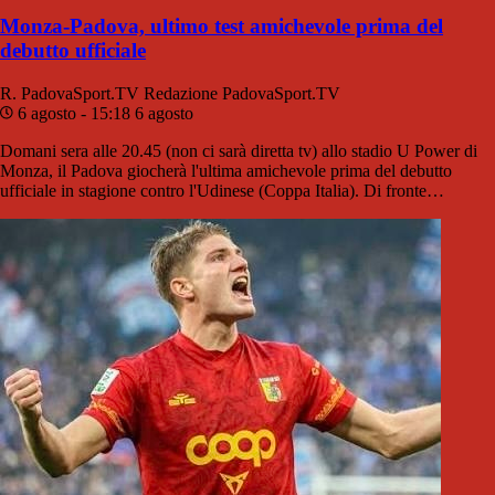
Monza-Padova, ultimo test amichevole prima del
debutto ufficiale
R. PadovaSport.TV
Redazione PadovaSport.TV
6 agosto - 15:18
6 agosto
Domani sera alle 20.45 (non ci sarà diretta tv) allo stadio U Power di
Monza, il Padova giocherà l'ultima amichevole prima del debutto
ufficiale in stagione contro l'Udinese (Coppa Italia). Di fronte…