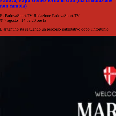
Padova, Papu Gomez torna in città (ma la situazione
non cambia)
R. PadovaSport.TV
Redazione PadovaSport.TV
7 agosto - 14:52
20 ore fa
L'argentino sta seguendo un percorso riabilitativo dopo l'infortunio