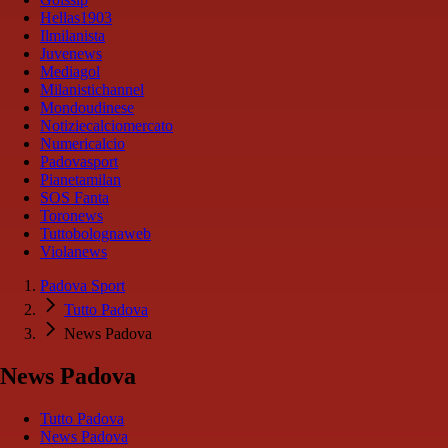
Hellas1903
Ilmilanista
Juvenews
Mediagol
Milanistichannel
Mondoudinese
Notiziecalciomercato
Numericalcio
Padovasport
Pianetamilan
SOS Fanta
Toronews
Tuttobolognaweb
Violanews
Padova Sport
Tutto Padova
News Padova
News Padova
Tutto Padova
News Padova