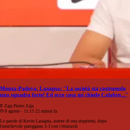
Monza-Padova, Lasagna: "La società sta costruendo
una squadra forte! Ed ecco cosa mi chiede Calabro..."
P. Zaja
Pietro Zaja
8 agosto - 11:15
22 minuti fa
Le parole di Kevin Lasagna, autore di una doppietta, dopo
l'amichevole pareggiata 3-3 con i brianzoli