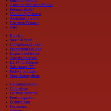
Pallavolo Padova
Antenore Plebiscito Padova
Petrarca Rugby
Vinumitaly Petrarca
Assindustria Sport
Guerriero Petrarca
Altri
Rubriche
Storie di Sport
Calcio&amp;Gossip
Promozioni PdSport
La posta dei lettori
Angolo amarcord
La TV di PdSport
Sala stampa TV
Padova Gourmet
Sport &amp; diritto
Calcionapoli1926
Cittaceleste
Derbyderbyderby
Fantamagazine
FCInter1908
Forzaroma
Golssip