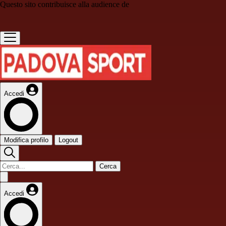
Questo sito contribuisce alla audience de
Accedi
Modifica profilo
Logout
Cerca
Accedi