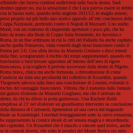
affidabile che faceva continui andirivieni sulla fascia destra. Sarà
destino oppure no, ma la sensazione è che Luca pareva essere in debito
con la buona sorte, quando nella stagione 2011/12, in maglia senese,
perse proprio sul più bello uno storico approdo all’atto conclusivo della
Coppa Nazionale, perdendo contro il Napoli di Mazzarri. Uno stadio
Menti, con un contorno di cinquemila spettatori o poco più, che ha
fatto da teatro alla finale di Coppa Italia femminile, tra Juventus e
Roma, in un fine settimana in cui la città del Palladio ha anche ospitato
anche quella Primavera, vinta venerdi dagli stessi bianconeri contro il
Parma per 2-0. Una sfida decisa da Manuela Giuliano a dieci minuti
dalla fine, scongiurando il rischio dei tempi supplementari, quando era
bravissimo a farsi trovare appostata all’interno dell’area di rigore
bianconera, a raccogliere il perfetto traversone dalla destra di Pilgrim.
Roma brava, cinica ma anche fortunata, a dimostrazione di come
l’audacia sia stata una peculiarità del collettivo di Rossettini, quando
Thogersen salvava sulla linea una conclusione di Lenzini, evitando il
rischio del vantaggio bianconero. Vittoria che è maturata dalla fantasia
dal guizzo sfoderato da Manuela Giugliano, ma che è arrivata da
dietro, da chi ha difeso la porta giallorossa. Una Rachele Baldi
strepitosa al 23’ nel sfoderare un grandissimo intervento su conclusione
dalla distanza di Carbonell, ripetendosi ad una curva dal traguardo
finale su Krumbiegel. I meritati festeggiamenti sotto la curva romanista,
ha rappresentato la cornice ideale di un’annata magica e straordinaria
dei capitolini. Un Rossettini che è riuscito a vincere quel trofeo, anche
se in contesti diversi, che sotto le pendici del Monte Berico era stato