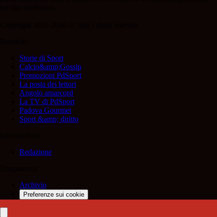
sul sito medesimo.
Copyright 2021-2026 © Tutti i diritti riservati.
Rubriche
Storie di Sport
Calcio&amp;Gossip
Promozioni PdSport
La posta dei lettori
Angolo amarcord
La TV di PdSport
Padova Gourmet
Sport &amp; diritto
Informazioni
Redazione
Trasparenza
Archivio
Preferenze sui cookie