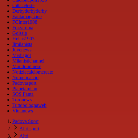
Cittaceleste
Derbyderbyderby
Fantamagazine
FCInter1908
Forzaroma
Golssip
Hellas1903
Ilmilanista
Juvenews
Mediagol
Milanistichannel
Mondoudinese
Notiziecalciomercato
Numericalcio
Padovasport
Pianetamilan
SOS Fanta
Toronews
Tuttobolognaweb
Violanews
Padova Sport
Altri sport
Altri