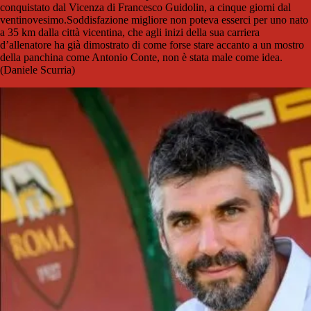
conquistato dal Vicenza di Francesco Guidolin, a cinque giorni dal
ventinovesimo.Soddisfazione migliore non poteva esserci per uno nato
a 35 km dalla città vicentina, che agli inizi della sua carriera
d’allenatore ha già dimostrato di come forse stare accanto a un mostro
della panchina come Antonio Conte, non è stata male come idea.
(Daniele Scurria)