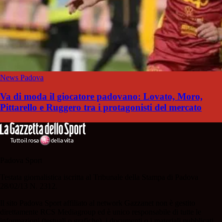
News Padova
Va di moda il giocatore padovano: Lovato, Moro,
Pittarello e Ruggero tra i protagonisti del mercato
Padova Sport
Testata giornalistica iscritta al Tribunale della Stampa di Padova
28/02/13 N. 2312.
Il sito Padova Sport affiliato al network Gazzanet non è gestito
direttamente RCS Mediagroup ed è unico responsabile di tutte le
informazioni (testuali o grafiche), i documenti o i materiali pubblicati