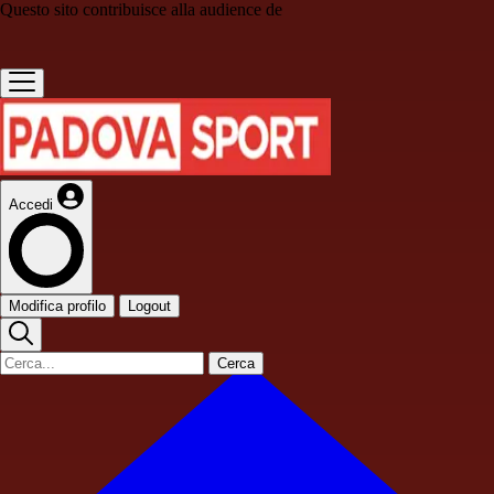
Questo sito contribuisce alla audience de
Accedi
Modifica profilo
Logout
Cerca