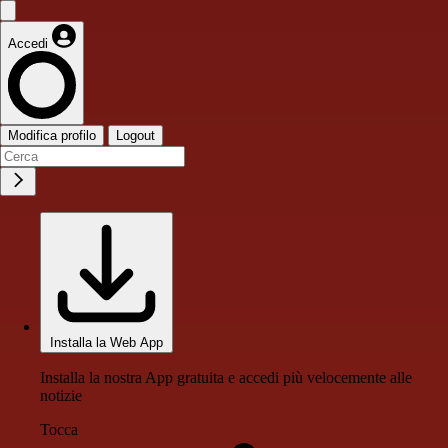
Accedi
Modifica profilo
Logout
Installa la Web App
Installa la nostra App gratuita e accedi più velocemente alle
notizie
Tocca