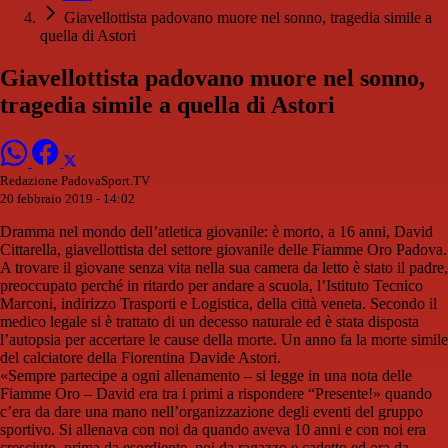
Giavellottista padovano muore nel sonno, tragedia simile a
quella di Astori
Giavellottista padovano muore nel sonno,
tragedia simile a quella di Astori
Redazione PadovaSport.TV
20 febbraio 2019 - 14:02
Dramma nel mondo dell’atletica giovanile: è morto, a 16 anni, David
Cittarella, giavellottista del settore giovanile delle Fiamme Oro Padova.
A trovare il giovane senza vita nella sua camera da letto è stato il padre,
preoccupato perché in ritardo per andare a scuola, l’Istituto Tecnico
Marconi, indirizzo Trasporti e Logistica, della città veneta. Secondo il
medico legale si è trattato di un decesso naturale ed è stata disposta
l’autopsia per accertare le cause della morte. Un anno fa la morte simile
del calciatore della Fiorentina Davide Astori.
«Sempre partecipe a ogni allenamento – si legge in una nota delle
Fiamme Oro – David era tra i primi a rispondere “Presente!» quando
c’era da dare una mano nell’organizzazione degli eventi del gruppo
sportivo. Si allenava con noi da quando aveva 10 anni e con noi era
cresciuto, prima da esordiente, poi da ragazzo e cadetto ed ora da