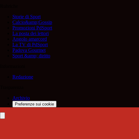
Rubriche
Storie di Sport
Calcio&amp;Gossip
Promozioni PdSport
La posta dei lettori
Angolo amarcord
La TV di PdSport
Padova Gourmet
Sport &amp; diritto
Informazioni
Redazione
Trasparenza
Archivio
Preferenze sui cookie