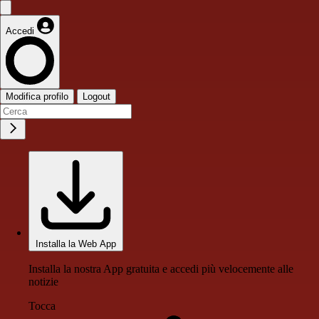
Accedi
Modifica profilo
Logout
Installa la Web App
Installa la nostra App gratuita e accedi più velocemente alle
notizie
Tocca