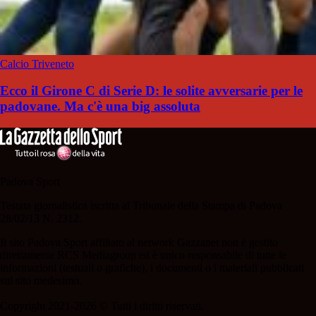
Calcio Triveneto
Ecco il Girone C di Serie D: le solite avversarie per le
padovane. Ma c'è una big assoluta
Padova Sport
Testata giornalistica iscritta al Tribunale della Stampa di Padova
28/02/13 N. 2312.
Il sito Padova Sport affiliato al network Gazzanet non è gestito
direttamente RCS Mediagroup ed è unico responsabile di tutte le
informazioni (testuali o grafiche), i documenti o i materiali pubblicati
sul sito medesimo.
Copyright 2021-2026 © Tutti i diritti riservati.