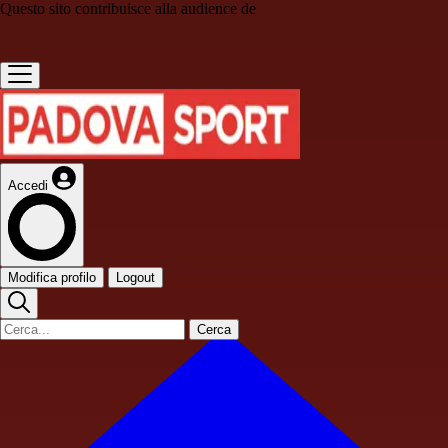
Questo sito contribuisce alla audience de
Accedi
Modifica profilo
Logout
Cerca