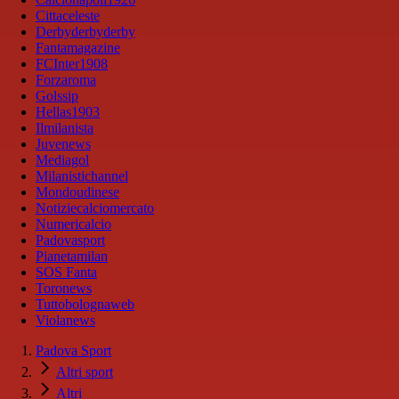
Cittaceleste
Derbyderbyderby
Fantamagazine
FCInter1908
Forzaroma
Golssip
Hellas1903
Ilmilanista
Juvenews
Mediagol
Milanistichannel
Mondoudinese
Notiziecalciomercato
Numericalcio
Padovasport
Pianetamilan
SOS Fanta
Toronews
Tuttobolognaweb
Violanews
Padova Sport
Altri sport
Altri