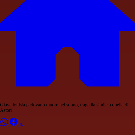
Giavellottista padovano muore nel sonno, tragedia simile a quella di
Astori