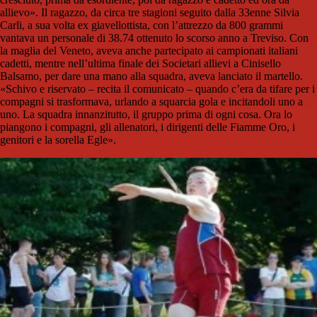
allievo». Il ragazzo, da circa tre stagioni seguito dalla 33enne Silvia
Carli, a sua volta ex giavellottista, con l’attrezzo da 800 grammi
vantava un personale di 38.74 ottenuto lo scorso anno a Treviso. Con
la maglia del Veneto, aveva anche partecipato ai campionati italiani
cadetti, mentre nell’ultima finale dei Societari allievi a Cinisello
Balsamo, per dare una mano alla squadra, aveva lanciato il martello.
«Schivo e riservato – recita il comunicato – quando c’era da tifare per i
compagni si trasformava, urlando a squarcia gola e incitandoli uno a
uno. La squadra innanzitutto, il gruppo prima di ogni cosa. Ora lo
piangono i compagni, gli allenatori, i dirigenti delle Fiamme Oro, i
genitori e la sorella Egle».