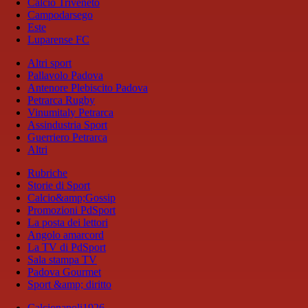
Calcio Triveneto
Campodarsego
Este
Luparense FC
Altri sport
Pallavolo Padova
Antenore Plebiscito Padova
Petrarca Rugby
Vinumitaly Petrarca
Assindustria Sport
Guerriero Petrarca
Altri
Rubriche
Storie di Sport
Calcio&amp;Gossip
Promozioni PdSport
La posta dei lettori
Angolo amarcord
La TV di PdSport
Sala stampa TV
Padova Gourmet
Sport &amp; diritto
Calcionapoli1926