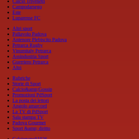
Calcio Triveneto
Campodarsego
Este
Luparense FC
Altri sport
Pallavolo Padova
Antenore Plebiscito Padova
Petrarca Rugby
Vinumitaly Petrarca
Assindustria Sport
Guerriero Petrarca
Altri
Rubriche
Storie di Sport
Calcio&amp;Gossip
Promozioni PdSport
La posta dei lettori
Angolo amarcord
La TV di PdSport
Sala stampa TV
Padova Gourmet
Sport &amp; diritto
Calcionapoli1926