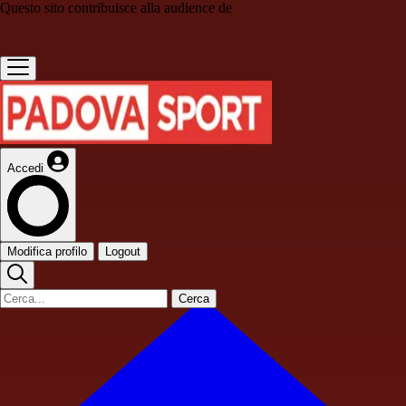
Questo sito contribuisce alla audience de
Accedi
Modifica profilo
Logout
Cerca