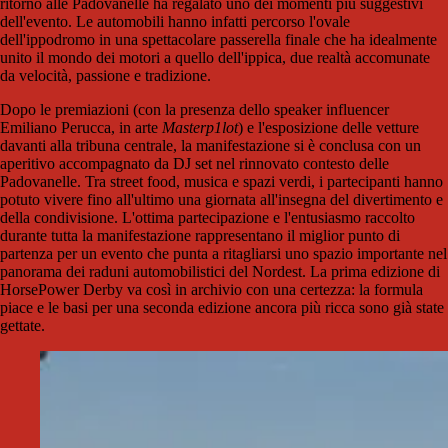
ritorno alle Padovanelle ha regalato uno dei momenti più suggestivi
dell'evento. Le automobili hanno infatti percorso l'ovale
dell'ippodromo in una spettacolare passerella finale che ha idealmente
unito il mondo dei motori a quello dell'ippica, due realtà accomunate
da velocità, passione e tradizione.
Dopo le premiazioni (con la presenza dello speaker influencer
Emiliano Perucca, in arte
Masterp1lot
) e l'esposizione delle vetture
davanti alla tribuna centrale, la manifestazione si è conclusa con un
aperitivo accompagnato da DJ set nel rinnovato contesto delle
Padovanelle. Tra street food, musica e spazi verdi, i partecipanti hanno
potuto vivere fino all'ultimo una giornata all'insegna del divertimento e
della condivisione. L'ottima partecipazione e l'entusiasmo raccolto
durante tutta la manifestazione rappresentano il miglior punto di
partenza per un evento che punta a ritagliarsi uno spazio importante nel
panorama dei raduni automobilistici del Nordest. La prima edizione di
HorsePower Derby va così in archivio con una certezza: la formula
piace e le basi per una seconda edizione ancora più ricca sono già state
gettate.