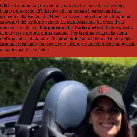
Oltre 70 automobili, tra vetture sportive, storiche e da collezione,
hanno preso parte all'iniziativa che ha portato i partecipanti alla
scoperta della Riviera del Brenta, attraversando alcuni dei luoghi più
suggestivi del territorio veneto. La manifestazione ha preso il via
domenica mattina dall'
Ippodromo Le Padovanelle
di Padova, teatro
di una vera e propria prima assoluta. Per la prima volta nella storia
dell'impianto, infatti, oltre 70 automobili hanno sfilato all'interno della
struttura, regalando uno spettacolo inedito e particolarmente apprezzato
da partecipanti e visitatori.