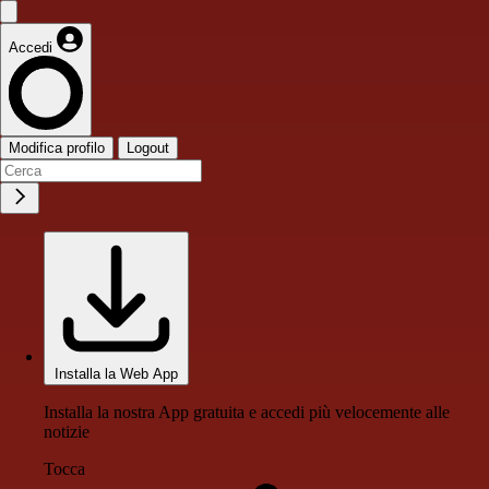
Accedi
Modifica profilo
Logout
Installa la Web App
Installa la nostra App gratuita e accedi più velocemente alle
notizie
Tocca