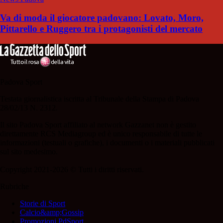
Va di moda il giocatore padovano: Lovato, Moro,
Pittarello e Ruggero tra i protagonisti del mercato
Padova Sport
Testata giornalistica iscritta al Tribunale della Stampa di Padova
28/02/13 N. 2312.
Il sito Padova Sport affiliato al network Gazzanet non è gestito
direttamente RCS Mediagroup ed è unico responsabile di tutte le
informazioni (testuali o grafiche), i documenti o i materiali pubblicati
sul sito medesimo.
Copyright 2021-2026 © Tutti i diritti riservati.
Rubriche
Storie di Sport
Calcio&amp;Gossip
Promozioni PdSport