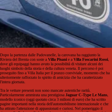
Dopo la partenza dalle Padovanelle, la carovana ha raggiunto la
Riviera del Brenta con soste a
Villa Pisani
e a
Villa Foscarini Rossi
,
dove gli equipaggi hanno avuto la possibilità di visitare alcuni dei
luoghi simbolo della storia e della cultura veneta. Il percorso è poi
proseguito fino a Villa Italia per il pranzo conviviale, momento che ha
ulteriormente rafforzato lo spirito di amicizia che ha caratterizzato
l'intera giornata.
Tra le vetture presenti non sono mancate autentiche rarità.
Particolarmente ammirata una prestigiosa
Jaguar C-Type Le Mans
,
modello iconico (oggi quotato circa 3 milioni di euro) che ha scritto
pagine importanti nella storia dell'automobilismo internazionale e che
ha attirato l'attenzione di appassionati e curiosi. Nel pomeriggio il