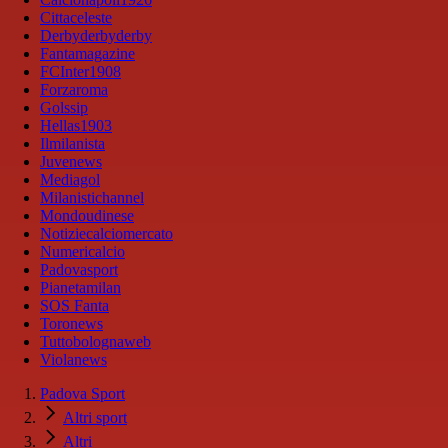
Cittaceleste
Derbyderbyderby
Fantamagazine
FCInter1908
Forzaroma
Golssip
Hellas1903
Ilmilanista
Juvenews
Mediagol
Milanistichannel
Mondoudinese
Notiziecalciomercato
Numericalcio
Padovasport
Pianetamilan
SOS Fanta
Toronews
Tuttobolognaweb
Violanews
Padova Sport
Altri sport
Altri