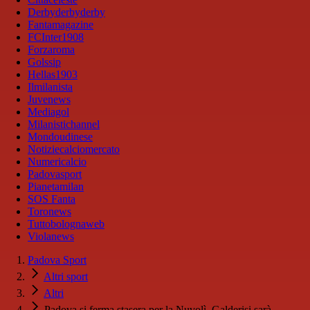
Derbyderbyderby
Fantamagazine
FCInter1908
Forzaroma
Golssip
Hellas1903
Ilmilanista
Juvenews
Mediagol
Milanistichannel
Mondoudinese
Notiziecalciomercato
Numericalcio
Padovasport
Pianetamilan
SOS Fanta
Toronews
Tuttobolognaweb
Violanews
Padova Sport
Altri sport
Altri
Padova si ferma stasera per la Nuvolì. Galderisi sarà