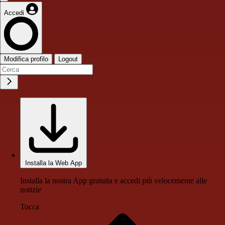
Accedi
Modifica profilo
Logout
Installa la Web App
Installa la nostra App gratuita e accedi più velocemente alle
notizie
Tocca