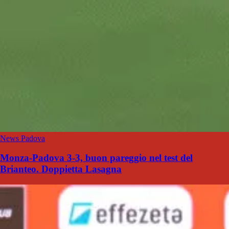
News Padova
Monza-Padova 3-3, buon pareggio nel test del
Brianteo. Doppietta Lasagna