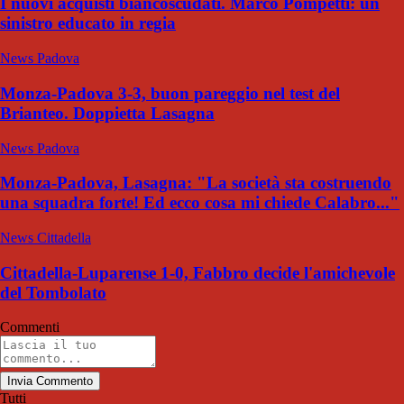
I nuovi acquisti biancoscudati. Marco Pompetti: un
sinistro educato in regia
News Padova
Monza-Padova 3-3, buon pareggio nel test del
Brianteo. Doppietta Lasagna
News Padova
Monza-Padova, Lasagna: "La società sta costruendo
una squadra forte! Ed ecco cosa mi chiede Calabro..."
News Cittadella
Cittadella-Luparense 1-0, Fabbro decide l'amichevole
del Tombolato
Commenti
Invia Commento
Tutti