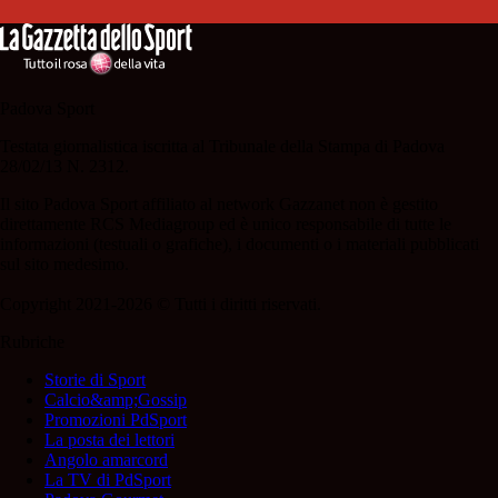
Padova Sport
Testata giornalistica iscritta al Tribunale della Stampa di Padova
28/02/13 N. 2312.
Il sito Padova Sport affiliato al network Gazzanet non è gestito
direttamente RCS Mediagroup ed è unico responsabile di tutte le
informazioni (testuali o grafiche), i documenti o i materiali pubblicati
sul sito medesimo.
Copyright 2021-2026 © Tutti i diritti riservati.
Rubriche
Storie di Sport
Calcio&amp;Gossip
Promozioni PdSport
La posta dei lettori
Angolo amarcord
La TV di PdSport