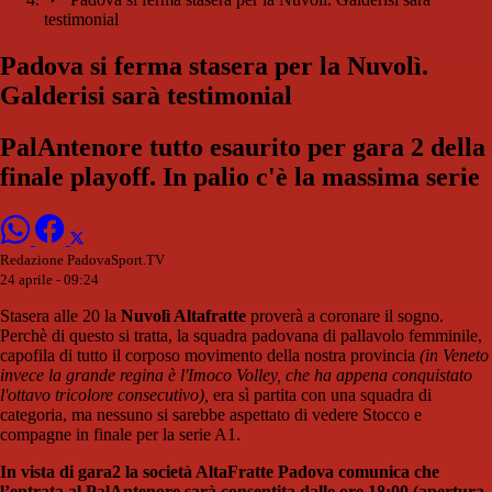
testimonial
Padova si ferma stasera per la Nuvolì.
Galderisi sarà testimonial
PalAntenore tutto esaurito per gara 2 della
finale playoff. In palio c'è la massima serie
Redazione PadovaSport.TV
24 aprile - 09:24
Stasera alle 20 la
Nuvolì Altafratte
proverà a coronare il sogno.
Perchè di questo si tratta, la squadra padovana di pallavolo femminile,
capofila di tutto il corposo movimento della nostra provincia
(in Veneto
invece la grande regina è l'Imoco Volley, che ha appena conquistato
l'ottavo tricolore consecutivo),
era sì partita con una squadra di
categoria, ma nessuno si sarebbe aspettato di vedere Stocco e
compagne in finale per la serie A1.
In vista di gara2 la società AltaFratte Padova comunica che
l’entrata al PalAntenore sarà consentita dalle ore 18:00 (apertura