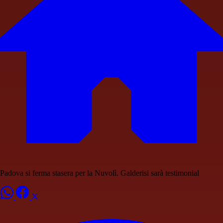
Padova si ferma stasera per la Nuvolì. Galderisi sarà testimonial