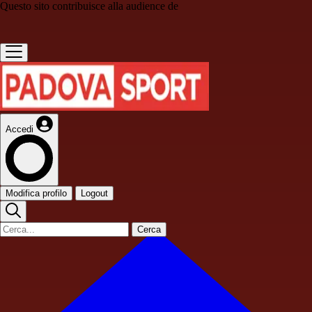
Questo sito contribuisce alla audience de
Accedi
Modifica profilo
Logout
Cerca