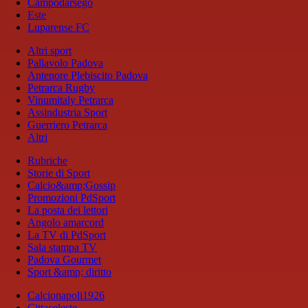
Campodarsego
Este
Luparense FC
Altri sport
Pallavolo Padova
Antenore Plebiscito Padova
Petrarca Rugby
Vinumitaly Petrarca
Assindustria Sport
Guerriero Petrarca
Altri
Rubriche
Storie di Sport
Calcio&amp;Gossip
Promozioni PdSport
La posta dei lettori
Angolo amarcord
La TV di PdSport
Sala stampa TV
Padova Gourmet
Sport &amp; diritto
Calcionapoli1926
Cittaceleste