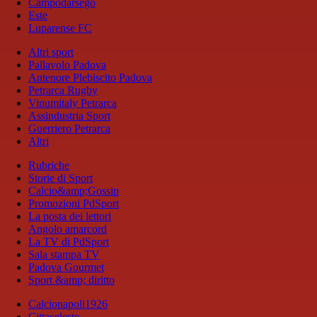
Campodarsego
Este
Luparense FC
Altri sport
Pallavolo Padova
Antenore Plebiscito Padova
Petrarca Rugby
Vinumitaly Petrarca
Assindustria Sport
Guerriero Petrarca
Altri
Rubriche
Storie di Sport
Calcio&amp;Gossip
Promozioni PdSport
La posta dei lettori
Angolo amarcord
La TV di PdSport
Sala stampa TV
Padova Gourmet
Sport &amp; diritto
Calcionapoli1926
Cittaceleste