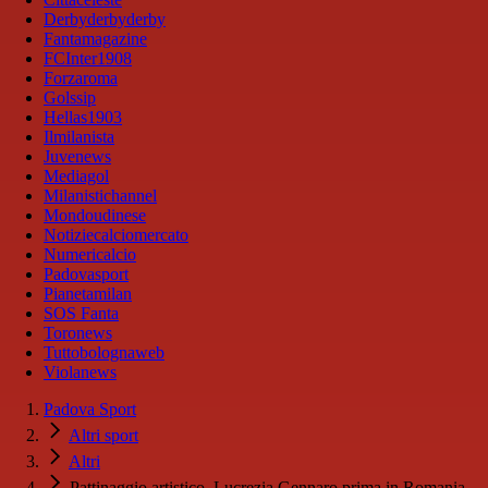
Derbyderbyderby
Fantamagazine
FCInter1908
Forzaroma
Golssip
Hellas1903
Ilmilanista
Juvenews
Mediagol
Milanistichannel
Mondoudinese
Notiziecalciomercato
Numericalcio
Padovasport
Pianetamilan
SOS Fanta
Toronews
Tuttobolognaweb
Violanews
Padova Sport
Altri sport
Altri
Pattinaggio artistico, Lucrezia Gennaro prima in Romania