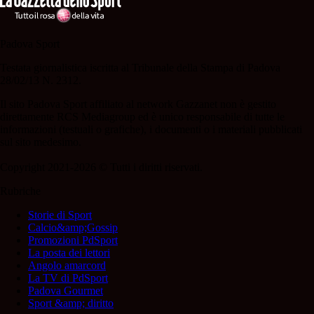
Padova Sport
Testata giornalistica iscritta al Tribunale della Stampa di Padova
28/02/13 N. 2312.
Il sito Padova Sport affiliato al network Gazzanet non è gestito
direttamente RCS Mediagroup ed è unico responsabile di tutte le
informazioni (testuali o grafiche), i documenti o i materiali pubblicati
sul sito medesimo.
Copyright 2021-2026 © Tutti i diritti riservati.
Rubriche
Storie di Sport
Calcio&amp;Gossip
Promozioni PdSport
La posta dei lettori
Angolo amarcord
La TV di PdSport
Padova Gourmet
Sport &amp; diritto