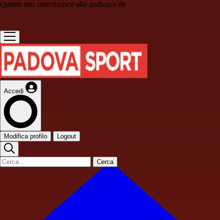
Questo sito contribuisce alla audience de
Accedi
Modifica profilo
Logout
Cerca