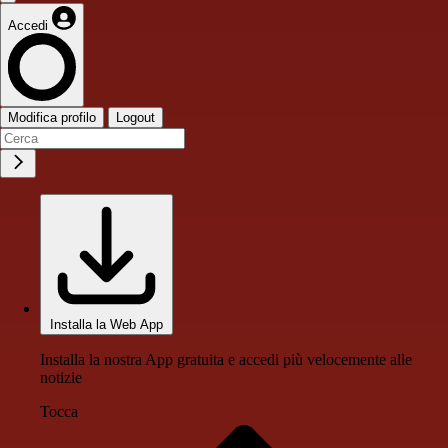
Accedi
Modifica profilo
Logout
Installa la Web App
Installa la nostra App gratuita e accedi più velocemente alle
notizie
Tocca