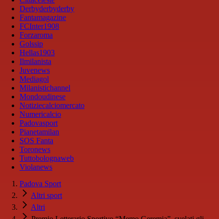
Derbyderbyderby
Fantamagazine
FCInter1908
Forzaroma
Golssip
Hellas1903
Ilmilanista
Juvenews
Mediagol
Milanistichannel
Mondoudinese
Notiziecalciomercato
Numericalcio
Padovasport
Pianetamilan
SOS Fanta
Toronews
Tuttobolognaweb
Violanews
Padova Sport
Altri sport
Altri
Premio Letterario Sportivo “Memo Geremia”, svelati gli