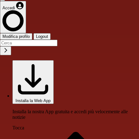
Accedi
Modifica profilo
Logout
Installa la Web App
Installa la nostra App gratuita e accedi più velocemente alle
notizie
Tocca