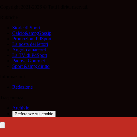
Copyright 2021-2026 © Tutti i diritti riservati.
Rubriche
Storie di Sport
Calcio&amp;Gossip
Promozioni PdSport
La posta dei lettori
Angolo amarcord
La TV di PdSport
Padova Gourmet
Sport &amp; diritto
Informazioni
Redazione
Trasparenza
Archivio
Preferenze sui cookie