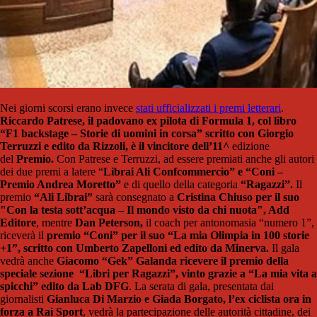
Nei giorni scorsi erano invece
stati ufficializzati i premi letterari
.
Riccardo Patrese, il padovano ex pilota di Formula 1, col libro
“F1 backstage – Storie di uomini in corsa” scritto con Giorgio
Terruzzi e edito da Rizzoli, è il vincitore dell’11^
edizione
del
Premio.
Con Patrese e Terruzzi, ad essere premiati anche gli autori
dei due premi a latere “
Librai Ali Confcommercio” e “Coni –
Premio Andrea Moretto”
e di quello della categoria
“Ragazzi”.
Il
premio
“Ali Librai”
sarà consegnato a
Cristina Chiuso per il suo
"Con la testa sott’acqua – Il mondo visto da chi nuota", Add
Editore
, mentre
Dan Peterson,
il coach per antonomasia “numero 1”,
riceverà il
premio “Coni” per il suo “La mia Olimpia in 100 storie
+1”,
scritto con Umberto Zapelloni ed edito da Minerva.
Il gala
vedrà anche
Giacomo “Gek” Galanda ricevere il premio della
speciale sezione “Libri per Ragazzi”, vinto grazie a “La mia vita a
spicchi” edito da
Lab DFG
. La serata di gala, presentata dai
giornalisti
Gianluca Di Marzio e Giada Borgato, l’ex ciclista ora in
forza a Rai Sport
, vedrà la partecipazione delle autorità cittadine, dei