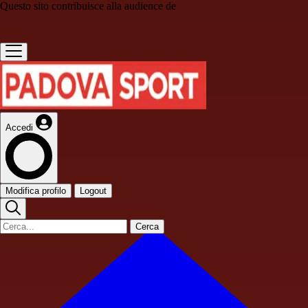
Questo sito contribuisce alla audience de
Accedi
Modifica profilo
Logout
Cerca