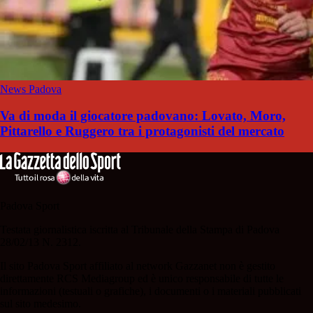
News Padova
Va di moda il giocatore padovano: Lovato, Moro,
Pittarello e Ruggero tra i protagonisti del mercato
Padova Sport
Testata giornalistica iscritta al Tribunale della Stampa di Padova
28/02/13 N. 2312.
Il sito Padova Sport affiliato al network Gazzanet non è gestito
direttamente RCS Mediagroup ed è unico responsabile di tutte le
informazioni (testuali o grafiche), i documenti o i materiali pubblicati
sul sito medesimo.