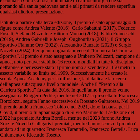
è caduta su Gino Gerosa, il luminare di cardiochirurgia che sta
portando alla sanità padovana tanti e tali primati da rendere superflua
qualsiasi ulteriore presentazione.
Istituito a partire dalla terza edizione, il premio è stato appannaggio di
figure come Andrea Valente (2016), Carlo Sabattini (2017), Federico
Fusetti, Stefano Bizzotto e Vittorio Munari (2018), Fabio Franceschi
(2019), Andrea Gabrielli e Joseph Oughourlian (2021), il Gruppo
Sportivo Fiamme Oro (2022), Alessandro Banzato (2023) e Sergio
Novello (2024). Per quanto riguarda invece il “Premio alla Carriera
Sportiva”, il premio è stato assegnato a Umberto Pelizzari, campione di
apnea, noto per aver stabilito 16 record mondiali in tutte le discipline
dell'apnea e per essere stato il primo uomo a scendere a -150 metri in
assetto variabile no limits nel 1999. Successivamente ha creato la
scuola Apnea Academy per la diffusione, la didattica e la ricerca
dell’apnea subacquea a livello mondiale. Anche il “Premio alla
Carriera Sportiva” fa data dal 2016. In quell’anno il premio venne
assegnato a Ruggero Pertile, mentre nel 2017 la prescelta fu Francesca
Bortolozzi, seguita l’anno successivo da Rossano Galtarossa. Nel 2019
il premio andò a Francesco Toldo e nel 2021, dopo la pausa per il
Covid, il premio fu appannaggio di Silvio Martinello. L’edizione del
2022 ha premiato Andrea Borella, mentre nel 2023 furono Andrea
Zorzi e Novella Calligaris i premiati, mentre l’anno scorso il premio è
andato ad un quartetto: Francesca Tarantello, Francesco Bettella, Luca
Chiumento e Riccardo Tosetto.