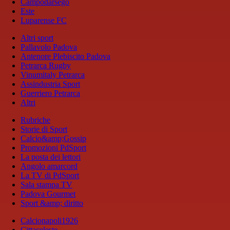
Campodarsego
Este
Luparense FC
Altri sport
Pallavolo Padova
Antenore Plebiscito Padova
Petrarca Rugby
Vinumitaly Petrarca
Assindustria Sport
Guerriero Petrarca
Altri
Rubriche
Storie di Sport
Calcio&amp;Gossip
Promozioni PdSport
La posta dei lettori
Angolo amarcord
La TV di PdSport
Sala stampa TV
Padova Gourmet
Sport &amp; diritto
Calcionapoli1926
Cittaceleste