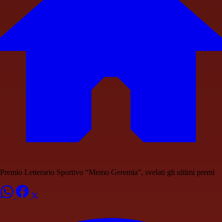
Premio Letterario Sportivo “Memo Geremia”, svelati gli ultimi premi