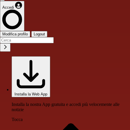
Accedi
Modifica profilo
Logout
Installa la Web App
Installa la nostra App gratuita e accedi più velocemente alle
notizie
Tocca