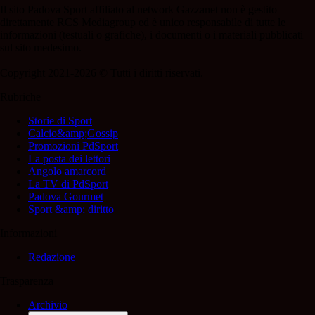
Il sito Padova Sport affiliato al network Gazzanet non è gestito
direttamente RCS Mediagroup ed è unico responsabile di tutte le
informazioni (testuali o grafiche), i documenti o i materiali pubblicati
sul sito medesimo.
Copyright 2021-2026 © Tutti i diritti riservati.
Rubriche
Storie di Sport
Calcio&amp;Gossip
Promozioni PdSport
La posta dei lettori
Angolo amarcord
La TV di PdSport
Padova Gourmet
Sport &amp; diritto
Informazioni
Redazione
Trasparenza
Archivio