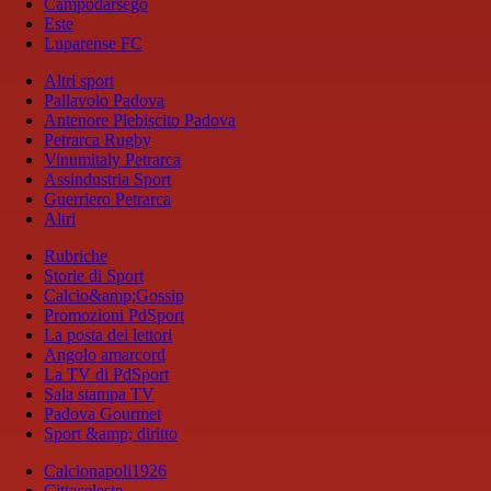
Campodarsego
Este
Luparense FC
Altri sport
Pallavolo Padova
Antenore Plebiscito Padova
Petrarca Rugby
Vinumitaly Petrarca
Assindustria Sport
Guerriero Petrarca
Altri
Rubriche
Storie di Sport
Calcio&amp;Gossip
Promozioni PdSport
La posta dei lettori
Angolo amarcord
La TV di PdSport
Sala stampa TV
Padova Gourmet
Sport &amp; diritto
Calcionapoli1926
Cittaceleste