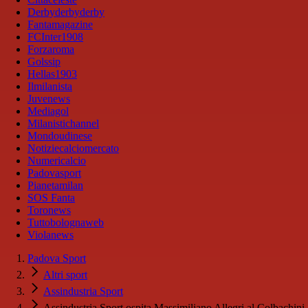
Derbyderbyderby
Fantamagazine
FCInter1908
Forzaroma
Golssip
Hellas1903
Ilmilanista
Juvenews
Mediagol
Milanistichannel
Mondoudinese
Notiziecalciomercato
Numericalcio
Padovasport
Pianetamilan
SOS Fanta
Toronews
Tuttobolognaweb
Violanews
Padova Sport
Altri sport
Assindustria Sport
Assindustria Sport ospita Massimiliano Allegri al Colbachini,