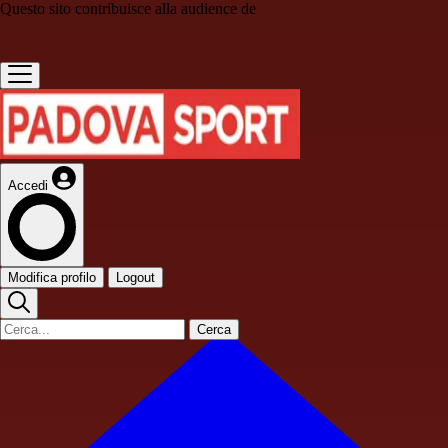
Questo sito contribuisce alla audience de
Accedi
Modifica profilo
Logout
Cerca