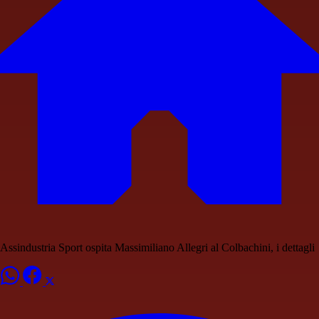
Assindustria Sport ospita Massimiliano Allegri al Colbachini, i dettagli