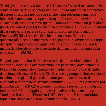
Turel
(26 punti con 4/4 da due e 6/12 da tre) è stato il mattatore della
serata al PalaBerta di Montegrotto. Ma l’intera squadra ha confermato
di essere in salute, sapendo stare anche nella sofferenza quando i
brianzoli sembravano aver preso in mano l’incontro in avvio di ripresa.
A cavallo di secondo e terzo quarto, Brianza confeziona un parzialone
(0-14) che dal -9 (42-33) lo catapulta addirittura a +5 (42-47). I padroni
di casa provano a parare i colpi, ma gli ospiti cavalcano ancora
l’inerzia (52-58). La scelta di schierare una zona fluida con un
quintetto più piccolo e dinamico, però, paga i suoi dividendi. La tripla
di capitan
Coppo
, che festeggiava la presenza numero 200 con la
maglia del Guerriero, vale il sospirato riaggancio sul tramonto della
terza frazione (58-58).
Bugatti spara un’altra delle sue cartucce dall’arco ribadendo che la
contesa si gioca sulle alte percentuali dal perimetro, dove tuttavia il
Petrarca ha cominciato a stringere le maglie (59-62). Dopo il centro
dalla lunga distanza di
Bolpin
(62-62), che aggiunge fosforo e velocità
in cabina di regia, è il gioco da quattro punti materializzato da
Bianconi
a imprimere la sterzata definitiva (66-62).
Stavla
insacca poi
la bomba del +7 (69-62) e da quel momento Padova non si volta più
indietro (84-74). Il doppio punto esclamativo ce lo mette un ispirato
Turel (suo il titolo di “
Pistolero LNP
” del girone B) con un’ultima
tripla e una stoppata a fissare il risultato finale (91-79).