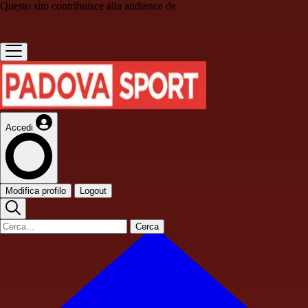
Questo sito contribuisce alla audience de
Accedi
Modifica profilo
Logout
Cerca