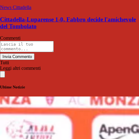
News Cittadella
Cittadella-Luparense 1-0, Fabbro decide l'amichevole
del Tombolato
Commenti
Invia Commento
Tutti
Leggi altri commenti
Ultime Notizie