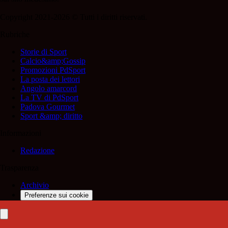
Copyright 2021-2026 © Tutti i diritti riservati.
Rubriche
Storie di Sport
Calcio&amp;Gossip
Promozioni PdSport
La posta dei lettori
Angolo amarcord
La TV di PdSport
Padova Gourmet
Sport &amp; diritto
Informazioni
Redazione
Trasparenza
Archivio
Preferenze sui cookie