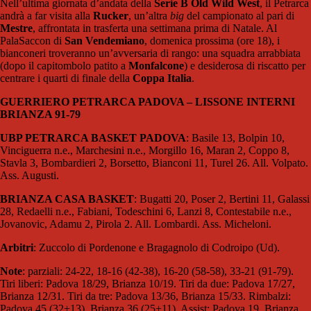
Nell’ultima giornata d’andata della
Serie B Old Wild West
, il Petrarca
andrà a far visita alla
Rucker
, un’altra
big
del campionato al pari di
Mestre
, affrontata in trasferta una settimana prima di Natale. Al
PalaSaccon di
San Vendemiano
, domenica prossima (ore 18), i
bianconeri troveranno un’avversaria di rango: una squadra arrabbiata
(dopo il capitombolo patito a
Monfalcone
) e desiderosa di riscatto per
centrare i quarti di finale della
Coppa Italia
.
GUERRIERO PETRARCA PADOVA – LISSONE INTERNI
BRIANZA 91-79
UBP PETRARCA BASKET PADOVA
: Basile 13, Bolpin 10,
Vinciguerra n.e., Marchesini n.e., Morgillo 16, Maran 2, Coppo 8,
Stavla 3, Bombardieri 2, Borsetto, Bianconi 11, Turel 26. All. Volpato.
Ass. Augusti.
BRIANZA CASA BASKET
: Bugatti 20, Poser 2, Bertini 11, Galassi
28, Redaelli n.e., Fabiani, Todeschini 6, Lanzi 8, Contestabile n.e.,
Jovanovic, Adamu 2, Pirola 2. All. Lombardi. Ass. Micheloni.
Arbitri
: Zuccolo di Pordenone e Bragagnolo di Codroipo (Ud).
Note
: parziali: 24-22, 18-16 (42-38), 16-20 (58-58), 33-21 (91-79).
Tiri liberi: Padova 18/29, Brianza 10/19. Tiri da due: Padova 17/27,
Brianza 12/31. Tiri da tre: Padova 13/36, Brianza 15/33. Rimbalzi:
Padova 45 (32+13), Brianza 36 (25+11). Assist: Padova 19, Brianza