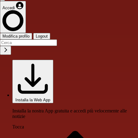
Accedi
Modifica profilo
Logout
Installa la Web App
Installa la nostra App gratuita e accedi più velocemente alle
notizie
Tocca