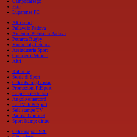
Campodarsego
Este
Luparense FC
Altri sport
Pallavolo Padova
Antenore Plebiscito Padova
Petrarca Rugby
Vinumitaly Petrarca
Assindustria Sport
Guerriero Petrarca
Altri
Rubriche
Storie di Sport
Calcio&amp;Gossip
Promozioni PdSport
La posta dei lettori
Angolo amarcord
La TV di PdSport
Sala stampa TV
Padova Gourmet
Sport &amp; diritto
Calcionapoli1926
Cittaceleste