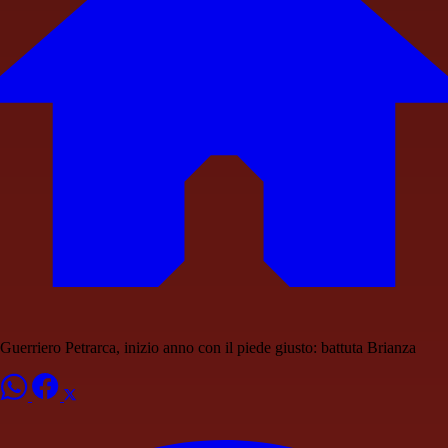
Guerriero Petrarca, inizio anno con il piede giusto: battuta Brianza