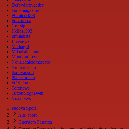
Derbyderbyderby
Fantamagazine
FCInter1908
Forzaroma
Golssip
Hellas1903
Ilmilanista
Juvenews
Mediagol
Milanistichannel
Mondoudinese
Notiziecalciomercato
Numericalcio
Padovasport
Pianetamilan
SOS Fanta
Toronews
Tuttobolognaweb
Violanews
Padova Sport
Altri sport
Guerriero Petrarca
Guerriero Petrarca, inizio anno con il piede giusto: battuta