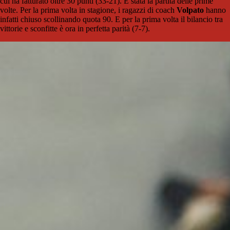
cui ha fatturato oltre 30 punti (33-21). È stata la partita delle prime
volte. Per la prima volta in stagione, i ragazzi di coach
Volpato
hanno
infatti chiuso scollinando quota 90. E per la prima volta il bilancio tra
vittorie e sconfitte è ora in perfetta parità (7-7).