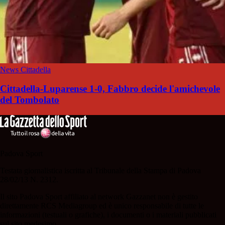
News Cittadella
Cittadella-Luparense 1-0, Fabbro decide l'amichevole
del Tombolato
Padova Sport
Testata giornalistica iscritta al Tribunale della Stampa di Padova
28/02/13 N. 2312.
Il sito Padova Sport affiliato al network Gazzanet non è gestito
direttamente RCS Mediagroup ed è unico responsabile di tutte le
informazioni (testuali o grafiche), i documenti o i materiali pubblicati
sul sito medesimo.