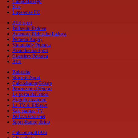
Campodarsego
Este
Luparense FC
Altri sport
Pallavolo Padova
Antenore Plebiscito Padova
Petrarca Rugby
Vinumitaly Petrarca
Assindustria Sport
Guerriero Petrarca
Altri
Rubriche
Storie di Sport
Calcio&amp;Gossip
Promozioni PdSport
La posta dei lettori
Angolo amarcord
La TV di PdSport
Sala stampa TV
Padova Gourmet
Sport &amp; diritto
Calcionapoli1926
Cittaceleste