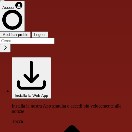
Accedi
Modifica profilo
Logout
Installa la Web App
Installa la nostra App gratuita e accedi più velocemente alle
notizie
Tocca