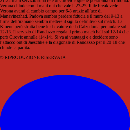
21-22 ma il servizio sulla rete di Cirovic toglie le possibilità di rimonta.
Verona chiude con il mani out che vale il 23-25. Il tie break vede
Verona avanti al cambio campo per 6-8 grazie all’ace di
Manavinezhad. Padova sembra perdere fiducia e il muro del 9-13 a
firma dell’iraniano sembra mettere il sigillo definitivo sul match. La
Kioene però sfrutta bene le sbavature della Calzedonia per andare sul
12-13. Il servizio di Randazzo regala il primo match ball sul 12-14 che
però Cirovic annulla (14-14). Si va ai vantaggi e a decidere sono
l’attacco out di Jaeschke e la diagonale di Randazzo per il 20-18 che
chiude la partita.
© RIPRODUZIONE RISERVATA