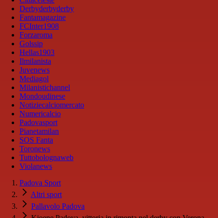
Derbyderbyderby
Fantamagazine
FCInter1908
Forzaroma
Golssip
Hellas1903
Ilmilanista
Juvenews
Mediagol
Milanistichannel
Mondoudinese
Notiziecalciomercato
Numericalcio
Padovasport
Pianetamilan
SOS Fanta
Toronews
Tuttobolognaweb
Violanews
Padova Sport
Altri sport
Pallavolo Padova
Kioene Padova, vittoria in rimonta nel derby con Verona