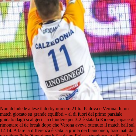
Non delude le attese il derby numero 21 tra Padova e Verona. In un
match giocato su grande equilibri – al di fuori del primo parziale
guidato dagli scaligeri – a chiudere per 3-2 è stata la Kioene, capace di
rimontare al tie break dopo che Verona aveva ottenuto il match ball sul
12-14. A fare la differenza è stata la grinta dei bianconeri, trascinati da
un ottimo Polo (6 muri per lui) e da un Balaso strepitoso in difesa. In