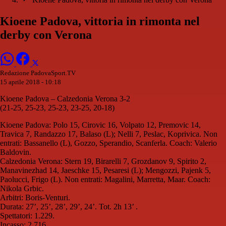
Kioene Padova, vittoria in rimonta nel
derby con Verona
Redazione PadovaSport.TV
15 aprile 2018 - 10:18
Kioene Padova – Calzedonia Verona 3-2
(21-25, 25-23, 25-23, 23-25, 20-18)
Kioene Padova: Polo 15, Cirovic 16, Volpato 12, Premovic 14,
Travica 7, Randazzo 17, Balaso (L); Nelli 7, Peslac, Koprivica. Non
entrati: Bassanello (L), Gozzo, Sperandio, Scanferla. Coach: Valerio
Baldovin.
Calzedonia Verona: Stern 19, Birarelli 7, Grozdanov 9, Spirito 2,
Manavinezhad 14, Jaeschke 15, Pesaresi (L); Mengozzi, Pajenk 5,
Paolucci, Frigo (L). Non entrati: Magalini, Marretta, Maar. Coach:
Nikola Grbic.
Arbitri: Boris-Venturi.
Durata: 27’, 25’, 28’, 29’, 24’. Tot. 2h 13’ .
Spettatori: 1.229.
Incasso: 2.716.