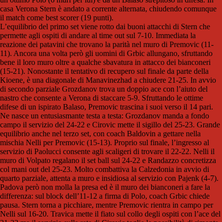
casa Verona Stern è andato a corrente alternata, chiudendo comunque
il match come best scorer (19 punti).
L’equilibrio del primo set viene rotto dai buoni attacchi di Stern che
permette agli ospiti di andare al time out sul 7-10. Immediata la
reazione dei patavini che trovano la parità nel muro di Premovic (11-
11). Ancora una volta però gli uomini di Grbic allungano, sfruttando
bene il loro muro oltre a qualche sbavatura in attacco dei bianconeri
(15-21). Nonostante il tentativo di recupero sul finale da parte della
Kioene, è una diagonale di Manavinezhad a chiudere 21-25. In avvio
di secondo parziale Grozdanov trova un doppio ace con l’aiuto del
nastro che consente a Verona di staccare 5-9. Sfruttando le ottime
difese di un ispirato Balaso, Premovic trascina i suoi verso il 14 pari.
Ne nasce un entusiasmante testa a testa: Grozdanov manda a fondo
campo il servizio del 24-22 e Cirovic mette il sigillo del 25-23. Grande
equilibrio anche nel terzo set, con coach Baldovin a gettare nella
mischia Nelli per Premovic (15-13). Proprio sul finale, l’ingresso al
servizio di Paolucci consente agli scaligeri di trovare il 22-22. Nelli il
muro di Volpato regalano il set ball sul 24-22 e Randazzo concretizza
col mani out del 25-23. Molto combattiva la Calzedonia in avvio di
quarto parziale, attenta a muro e insidiosa al servizio con Pajenk (4-7).
Padova però non molla la presa ed è il muro dei bianconeri a fare la
differenza: sul block dell’11-12 a firma di Polo, coach Grbic chiede
pausa. Stern torna a picchiare, mentre Premovic rientra in campo per
Nelli sul 16-20. Travica mette il fiato sul collo degli ospiti con l’ace del