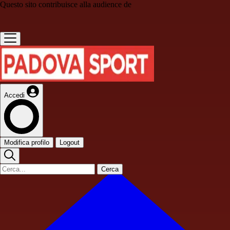
Questo sito contribuisce alla audience de
Accedi
Modifica profilo
Logout
Cerca