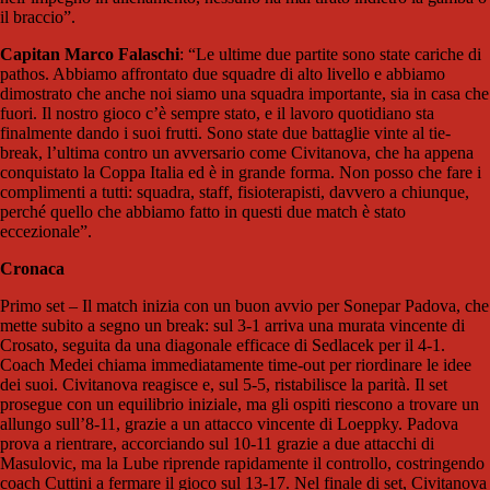
il braccio”.
Capitan Marco Falaschi
: “Le ultime due partite sono state cariche di
pathos. Abbiamo affrontato due squadre di alto livello e abbiamo
dimostrato che anche noi siamo una squadra importante, sia in casa che
fuori. Il nostro gioco c’è sempre stato, e il lavoro quotidiano sta
finalmente dando i suoi frutti. Sono state due battaglie vinte al tie-
break, l’ultima contro un avversario come Civitanova, che ha appena
conquistato la Coppa Italia ed è in grande forma. Non posso che fare i
complimenti a tutti: squadra, staff, fisioterapisti, davvero a chiunque,
perché quello che abbiamo fatto in questi due match è stato
eccezionale”.
Cronaca
Primo set – Il match inizia con un buon avvio per Sonepar Padova, che
mette subito a segno un break: sul 3-1 arriva una murata vincente di
Crosato, seguita da una diagonale efficace di Sedlacek per il 4-1.
Coach Medei chiama immediatamente time-out per riordinare le idee
dei suoi. Civitanova reagisce e, sul 5-5, ristabilisce la parità. Il set
prosegue con un equilibrio iniziale, ma gli ospiti riescono a trovare un
allungo sull’8-11, grazie a un attacco vincente di Loeppky. Padova
prova a rientrare, accorciando sul 10-11 grazie a due attacchi di
Masulovic, ma la Lube riprende rapidamente il controllo, costringendo
coach Cuttini a fermare il gioco sul 13-17. Nel finale di set, Civitanova