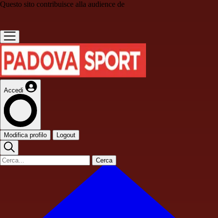
Questo sito contribuisce alla audience de
Accedi
Modifica profilo
Logout
Cerca