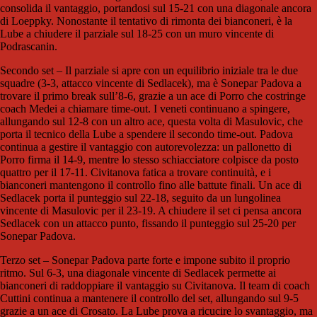
consolida il vantaggio, portandosi sul 15-21 con una diagonale ancora
di Loeppky. Nonostante il tentativo di rimonta dei bianconeri, è la
Lube a chiudere il parziale sul 18-25 con un muro vincente di
Podrascanin.
Secondo set – Il parziale si apre con un equilibrio iniziale tra le due
squadre (3-3, attacco vincente di Sedlacek), ma è Sonepar Padova a
trovare il primo break sull’8-6, grazie a un ace di Porro che costringe
coach Medei a chiamare time-out. I veneti continuano a spingere,
allungando sul 12-8 con un altro ace, questa volta di Masulovic, che
porta il tecnico della Lube a spendere il secondo time-out. Padova
continua a gestire il vantaggio con autorevolezza: un pallonetto di
Porro firma il 14-9, mentre lo stesso schiacciatore colpisce da posto
quattro per il 17-11. Civitanova fatica a trovare continuità, e i
bianconeri mantengono il controllo fino alle battute finali. Un ace di
Sedlacek porta il punteggio sul 22-18, seguito da un lungolinea
vincente di Masulovic per il 23-19. A chiudere il set ci pensa ancora
Sedlacek con un attacco punto, fissando il punteggio sul 25-20 per
Sonepar Padova.
Terzo set – Sonepar Padova parte forte e impone subito il proprio
ritmo. Sul 6-3, una diagonale vincente di Sedlacek permette ai
bianconeri di raddoppiare il vantaggio su Civitanova. Il team di coach
Cuttini continua a mantenere il controllo del set, allungando sul 9-5
grazie a un ace di Crosato. La Lube prova a ricucire lo svantaggio, ma