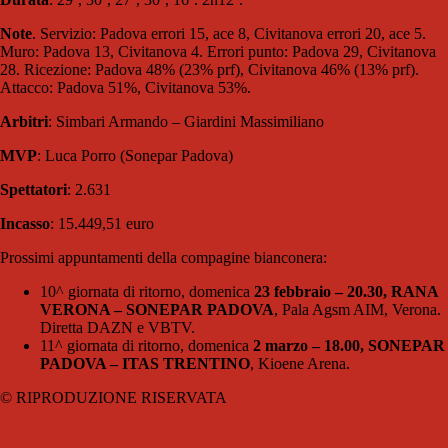
Note
. Servizio: Padova errori 15, ace 8, Civitanova errori 20, ace 5.
Muro: Padova 13, Civitanova 4. Errori punto: Padova 29, Civitanova
28. Ricezione: Padova 48% (23% prf), Civitanova 46% (13% prf).
Attacco: Padova 51%, Civitanova 53%.
Arbitri
: Simbari Armando – Giardini Massimiliano
MVP
: Luca Porro (Sonepar Padova)
Spettatori
: 2.631
Incasso
: 15.449,51 euro
Prossimi appuntamenti della compagine bianconera:
10^ giornata di ritorno, domenica
23 febbraio – 20.30, RANA
VERONA – SONEPAR PADOVA
, Pala Agsm AIM, Verona.
Diretta DAZN e VBTV.
11^ giornata di ritorno, domenica
2 marzo – 18.00, SONEPAR
PADOVA – ITAS TRENTINO
, Kioene Arena.
© RIPRODUZIONE RISERVATA