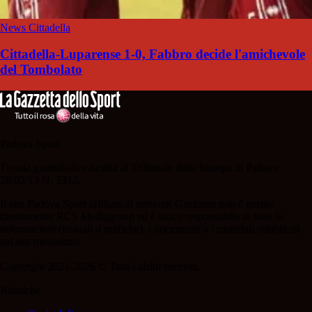
News Cittadella
Cittadella-Luparense 1-0, Fabbro decide l'amichevole
del Tombolato
Padova Sport
Testata giornalistica iscritta al Tribunale della Stampa di Padova
28/02/13 N. 2312.
Il sito Padova Sport affiliato al network Gazzanet non è gestito
direttamente RCS Mediagroup ed è unico responsabile di tutte le
informazioni (testuali o grafiche), i documenti o i materiali pubblicati
sul sito medesimo.
Copyright 2021-2026 © Tutti i diritti riservati.
Rubriche