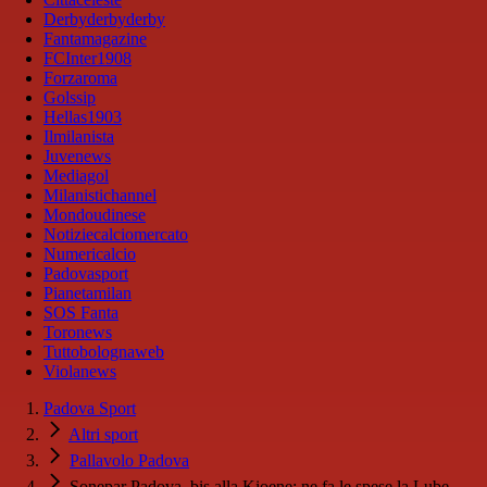
Derbyderbyderby
Fantamagazine
FCInter1908
Forzaroma
Golssip
Hellas1903
Ilmilanista
Juvenews
Mediagol
Milanistichannel
Mondoudinese
Notiziecalciomercato
Numericalcio
Padovasport
Pianetamilan
SOS Fanta
Toronews
Tuttobolognaweb
Violanews
Padova Sport
Altri sport
Pallavolo Padova
Sonepar Padova, bis alla Kioene: ne fa le spese la Lube