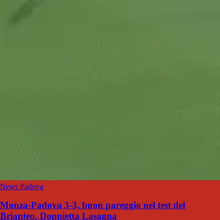
News Padova
Monza-Padova 3-3, buon pareggio nel test del
Brianteo. Doppietta Lasagna