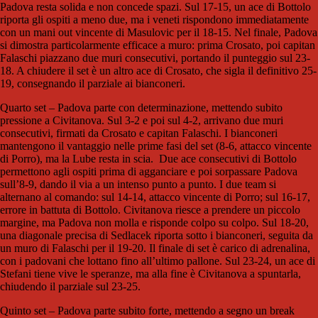
Padova resta solida e non concede spazi. Sul 17-15, un ace di Bottolo
riporta gli ospiti a meno due, ma i veneti rispondono immediatamente
con un mani out vincente di Masulovic per il 18-15. Nel finale, Padova
si dimostra particolarmente efficace a muro: prima Crosato, poi capitan
Falaschi piazzano due muri consecutivi, portando il punteggio sul 23-
18. A chiudere il set è un altro ace di Crosato, che sigla il definitivo 25-
19, consegnando il parziale ai bianconeri.
Quarto set – Padova parte con determinazione, mettendo subito
pressione a Civitanova. Sul 3-2 e poi sul 4-2, arrivano due muri
consecutivi, firmati da Crosato e capitan Falaschi. I bianconeri
mantengono il vantaggio nelle prime fasi del set (8-6, attacco vincente
di Porro), ma la Lube resta in scia. Due ace consecutivi di Bottolo
permettono agli ospiti prima di agganciare e poi sorpassare Padova
sull’8-9, dando il via a un intenso punto a punto. I due team si
alternano al comando: sul 14-14, attacco vincente di Porro; sul 16-17,
errore in battuta di Bottolo. Civitanova riesce a prendere un piccolo
margine, ma Padova non molla e risponde colpo su colpo. Sul 18-20,
una diagonale precisa di Sedlacek riporta sotto i bianconeri, seguita da
un muro di Falaschi per il 19-20. Il finale di set è carico di adrenalina,
con i padovani che lottano fino all’ultimo pallone. Sul 23-24, un ace di
Stefani tiene vive le speranze, ma alla fine è Civitanova a spuntarla,
chiudendo il parziale sul 23-25.
Quinto set – Padova parte subito forte, mettendo a segno un break