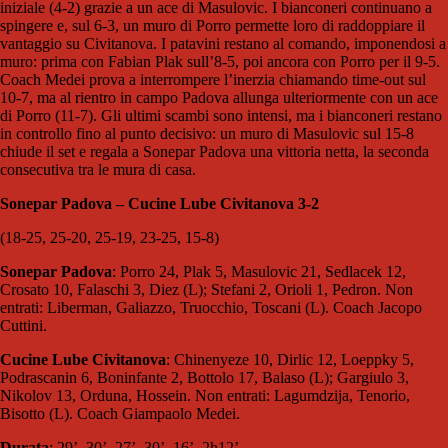
iniziale (4-2) grazie a un ace di Masulovic. I bianconeri continuano a
spingere e, sul 6-3, un muro di Porro permette loro di raddoppiare il
vantaggio su Civitanova. I patavini restano al comando, imponendosi a
muro: prima con Fabian Plak sull’8-5, poi ancora con Porro per il 9-5.
Coach Medei prova a interrompere l’inerzia chiamando time-out sul
10-7, ma al rientro in campo Padova allunga ulteriormente con un ace
di Porro (11-7). Gli ultimi scambi sono intensi, ma i bianconeri restano
in controllo fino al punto decisivo: un muro di Masulovic sul 15-8
chiude il set e regala a Sonepar Padova una vittoria netta, la seconda
consecutiva tra le mura di casa.
Sonepar Padova – Cucine Lube Civitanova 3-2
(18-25, 25-20, 25-19, 23-25, 15-8)
Sonepar Padova
: Porro 24, Plak 5, Masulovic 21, Sedlacek 12,
Crosato 10, Falaschi 3, Diez (L); Stefani 2, Orioli 1, Pedron. Non
entrati: Liberman, Galiazzo, Truocchio, Toscani (L). Coach Jacopo
Cuttini.
Cucine Lube Civitanova
: Chinenyeze 10, Dirlic 12, Loeppky 5,
Podrascanin 6, Boninfante 2, Bottolo 17, Balaso (L); Gargiulo 3,
Nikolov 13, Orduna, Hossein. Non entrati: Lagumdzija, Tenorio,
Bisotto (L). Coach Giampaolo Medei.
Durata
: 29’, 30’, 27’, 30’, 16’. 2h12’.