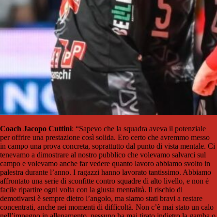
Coach Jacopo Cuttini
: “Sapevo che la squadra aveva il potenziale
per offrire una prestazione così solida. Ero certo che avremmo messo
in campo una prova concreta, soprattutto dal punto di vista mentale. Ci
tenevamo a dimostrare al nostro pubblico che volevamo salvarci sul
campo e volevamo anche far vedere quanto lavoro abbiamo svolto in
palestra durante l’anno. I ragazzi hanno lavorato tantissimo. Abbiamo
affrontato una serie di sconfitte contro squadre di alto livello, e non è
facile ripartire ogni volta con la giusta mentalità. Il rischio di
demotivarsi è sempre dietro l’angolo, ma siamo stati bravi a restare
concentrati, anche nei momenti di difficoltà. Non c’è mai stato un calo
nell’impegno in allenamento, nessuno ha mai tirato indietro la gamba o