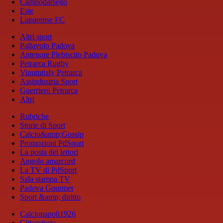
Campodarsego
Este
Luparense FC
Altri sport
Pallavolo Padova
Antenore Plebiscito Padova
Petrarca Rugby
Vinumitaly Petrarca
Assindustria Sport
Guerriero Petrarca
Altri
Rubriche
Storie di Sport
Calcio&amp;Gossip
Promozioni PdSport
La posta dei lettori
Angolo amarcord
La TV di PdSport
Sala stampa TV
Padova Gourmet
Sport &amp; diritto
Calcionapoli1926
Cittaceleste