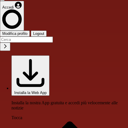
Accedi
Modifica profilo
Logout
Installa la Web App
Installa la nostra App gratuita e accedi più velocemente alle
notizie
Tocca