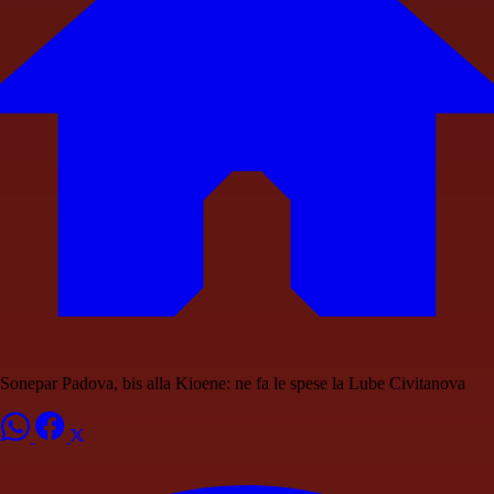
Sonepar Padova, bis alla Kioene: ne fa le spese la Lube Civitanova