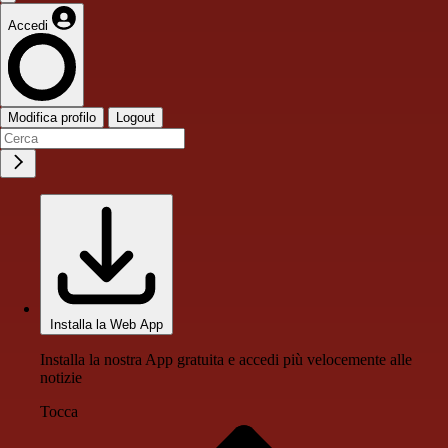
Accedi
Modifica profilo
Logout
Installa la Web App
Installa la nostra App gratuita e accedi più velocemente alle
notizie
Tocca