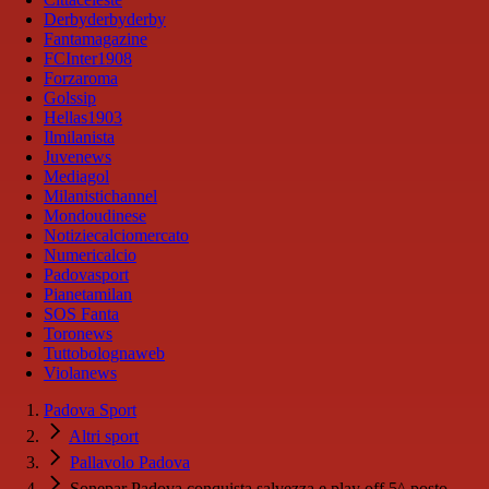
Derbyderbyderby
Fantamagazine
FCInter1908
Forzaroma
Golssip
Hellas1903
Ilmilanista
Juvenews
Mediagol
Milanistichannel
Mondoudinese
Notiziecalciomercato
Numericalcio
Padovasport
Pianetamilan
SOS Fanta
Toronews
Tuttobolognaweb
Violanews
Padova Sport
Altri sport
Pallavolo Padova
Sonepar Padova conquista salvezza e play off 5^ posto