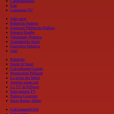
Campodarsego
Este
Luparense FC
Altri sport
Pallavolo Padova
Antenore Plebiscito Padova
Petrarca Rugby
Vinumitaly Petrarca
Assindustria Sport
Guerriero Petrarca
Altri
Rubriche
Storie di Sport
Calcio&amp;Gossip
Promozioni PdSport
La posta dei lettori
Angolo amarcord
La TV di PdSport
Sala stampa TV
Padova Gourmet
Sport &amp; diritto
Calcionapoli1926
Cittaceleste