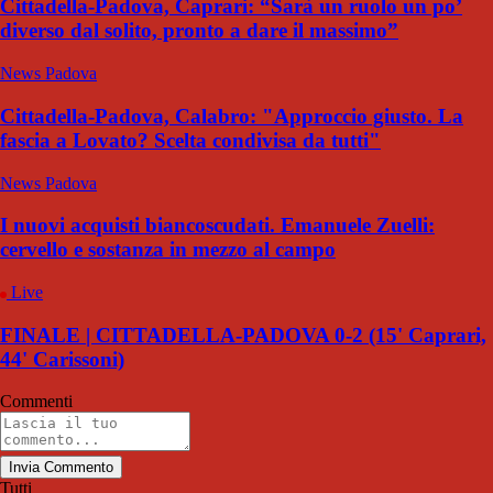
Cittadella-Padova, Caprari: “Sarà un ruolo un po’
diverso dal solito, pronto a dare il massimo”
News Padova
Cittadella-Padova, Calabro: "Approccio giusto. La
fascia a Lovato? Scelta condivisa da tutti"
News Padova
I nuovi acquisti biancoscudati. Emanuele Zuelli:
cervello e sostanza in mezzo al campo
Live
FINALE | CITTADELLA-PADOVA 0-2 (15' Caprari,
44' Carissoni)
Commenti
Invia Commento
Tutti