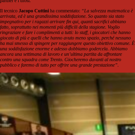
partner e i tifosi.
Il tecnico
Jacopo Cuttini
ha commentato:
“La salvezza matematica è
arrivata, ed è una grandissima soddisfazione. So quanto sia stato
impegnativo per i ragazzi arrivare fin qui, quanti sacrifici abbiano
fatto, soprattutto nei momenti più difficili della stagione. Voglio
ringraziare e fare i complimenti a tutti: lo staff, i giocatori che hanno
giocato di più e quelli che hanno avuto meno spazio, perché nessuno
ha mai smesso di spingere per raggiungere questo obiettivo comune. È
una soddisfazione enorme e adesso dobbiamo godercela. Abbiamo
ancora una settimana di lavoro e un’ultima partita da affrontare
contro una squadra come Trento. Giocheremo davanti al nostro
pubblico e faremo di tutto per offrire una grande prestazione”.