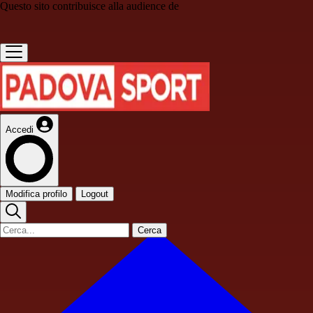
Questo sito contribuisce alla audience de
Accedi
Modifica profilo
Logout
Cerca