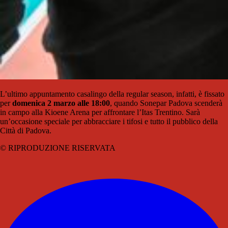
L’ultimo appuntamento casalingo della regular season, infatti, è fissato
per
domenica 2 marzo alle 18:00
, quando Sonepar Padova scenderà
in campo alla Kioene Arena per affrontare l’Itas Trentino. Sarà
un’occasione speciale per abbracciare i tifosi e tutto il pubblico della
Città di Padova.
© RIPRODUZIONE RISERVATA