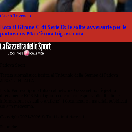
Calcio Triveneto
Ecco il Girone C di Serie D: le solite avversarie per le
padovane. Ma c'è una big assoluta
Padova Sport
Testata giornalistica iscritta al Tribunale della Stampa di Padova
28/02/13 N. 2312.
Il sito Padova Sport affiliato al network Gazzanet non è gestito
direttamente RCS Mediagroup ed è unico responsabile di tutte le
informazioni (testuali o grafiche), i documenti o i materiali pubblicati
sul sito medesimo.
Copyright 2021-2026 © Tutti i diritti riservati.
Rubriche