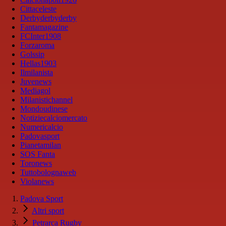
Cittaceleste
Derbyderbyderby
Fantamagazine
FCInter1908
Forzaroma
Golssip
Hellas1903
Ilmilanista
Juvenews
Mediagol
Milanistichannel
Mondoudinese
Notiziecalciomercato
Numericalcio
Padovasport
Pianetamilan
SOS Fanta
Toronews
Tuttobolognaweb
Violanews
Padova Sport
Altri sport
Petrarca Rugby