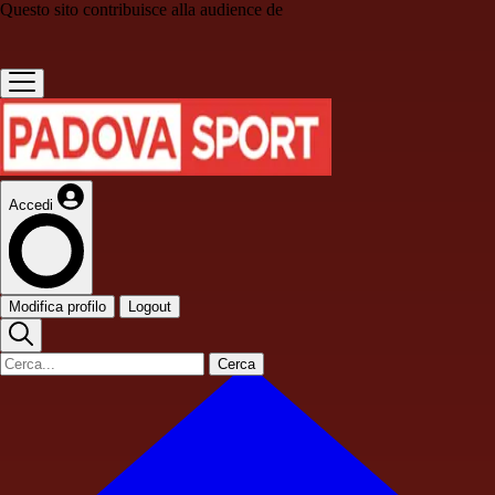
Questo sito contribuisce alla audience de
Accedi
Modifica profilo
Logout
Cerca