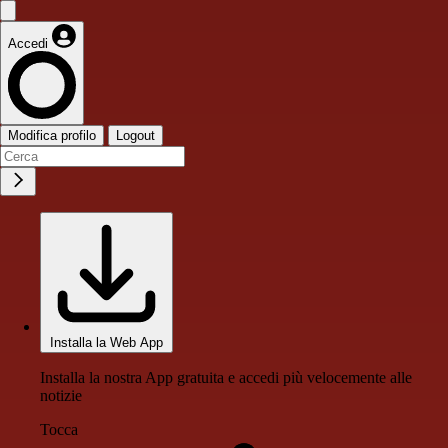
Accedi
Modifica profilo
Logout
Installa la Web App
Installa la nostra App gratuita e accedi più velocemente alle
notizie
Tocca