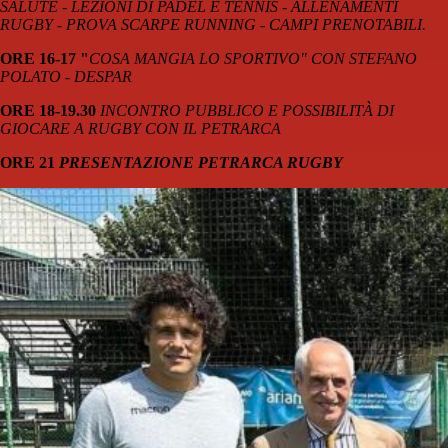
SALUTE - LEZIONI DI PADEL E TENNIS - ALLENAMENTI
RUGBY - PROVA SCARPE RUNNING - CAMPI PRENOTABILI.
ORE 16-17 "
COSA MANGIA LO SPORTIVO" CON STEFANO
POLATO - DESPAR
ORE 18-19.30
INCONTRO PUBBLICO E POSSIBILITÀ DI
GIOCARE A RUGBY CON IL PETRARCA
ORE 21
PRESENTAZIONE PETRARCA RUGBY