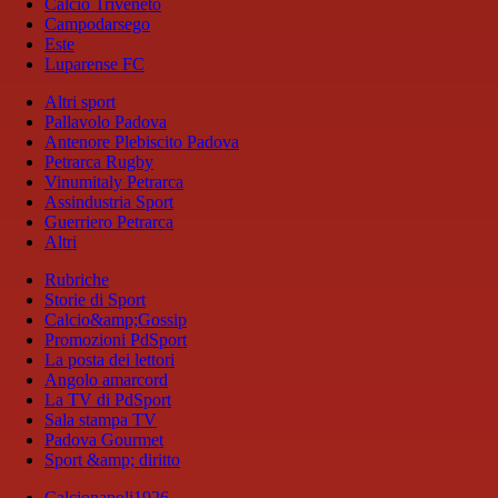
Calcio Triveneto
Campodarsego
Este
Luparense FC
Altri sport
Pallavolo Padova
Antenore Plebiscito Padova
Petrarca Rugby
Vinumitaly Petrarca
Assindustria Sport
Guerriero Petrarca
Altri
Rubriche
Storie di Sport
Calcio&amp;Gossip
Promozioni PdSport
La posta dei lettori
Angolo amarcord
La TV di PdSport
Sala stampa TV
Padova Gourmet
Sport &amp; diritto
Calcionapoli1926