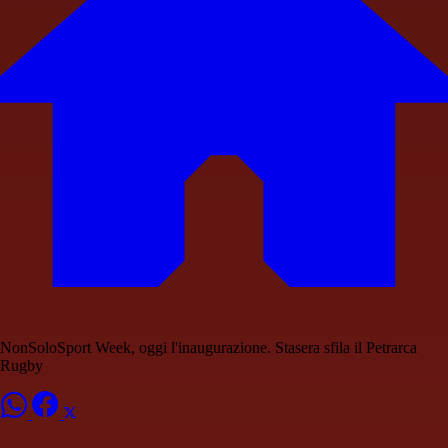
NonSoloSport Week, oggi l'inaugurazione. Stasera sfila il Petrarca
Rugby