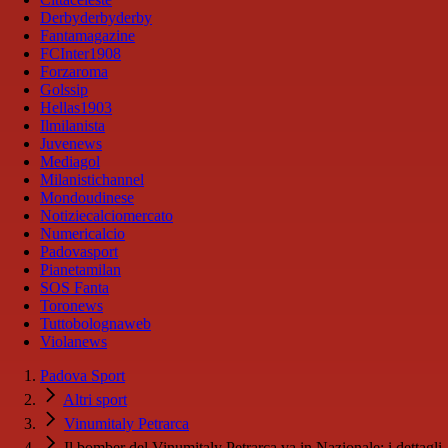
Derbyderbyderby
Fantamagazine
FCInter1908
Forzaroma
Golssip
Hellas1903
Ilmilanista
Juvenews
Mediagol
Milanistichannel
Mondoudinese
Notiziecalciomercato
Numericalcio
Padovasport
Pianetamilan
SOS Fanta
Toronews
Tuttobolognaweb
Violanews
Padova Sport
Altri sport
Vinumitaly Petrarca
Il bomber del Vinumitaly Petrarca va in Nazionale: i dettagli