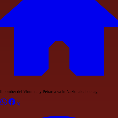
Il bomber del Vinumitaly Petrarca va in Nazionale: i dettagli