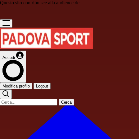
Questo sito contribuisce alla audience de
Accedi
Modifica profilo
Logout
Cerca