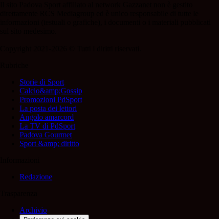
Il sito Padova Sport affiliato al network Gazzanet non è gestito
direttamente RCS Mediagroup ed è unico responsabile di tutte le
informazioni (testuali o grafiche), i documenti o i materiali pubblicati
sul sito medesimo.
Copyright 2021-2026 © Tutti i diritti riservati.
Rubriche
Storie di Sport
Calcio&amp;Gossip
Promozioni PdSport
La posta dei lettori
Angolo amarcord
La TV di PdSport
Padova Gourmet
Sport &amp; diritto
Informazioni
Redazione
Trasparenza
Archivio