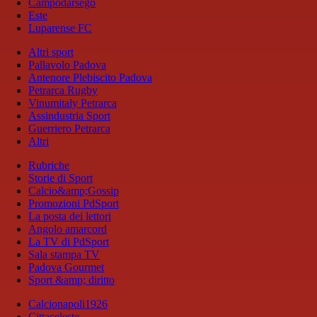
Campodarsego
Este
Luparense FC
Altri sport
Pallavolo Padova
Antenore Plebiscito Padova
Petrarca Rugby
Vinumitaly Petrarca
Assindustria Sport
Guerriero Petrarca
Altri
Rubriche
Storie di Sport
Calcio&amp;Gossip
Promozioni PdSport
La posta dei lettori
Angolo amarcord
La TV di PdSport
Sala stampa TV
Padova Gourmet
Sport &amp; diritto
Calcionapoli1926
Cittaceleste