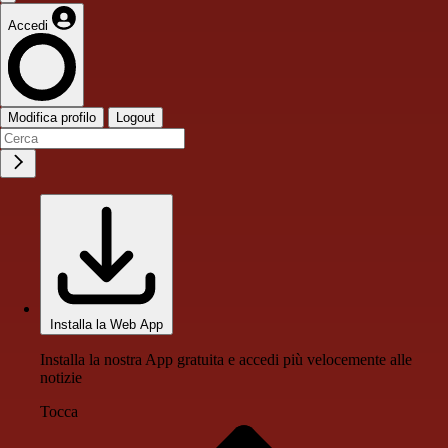
Accedi
Modifica profilo
Logout
Installa la Web App
Installa la nostra App gratuita e accedi più velocemente alle
notizie
Tocca