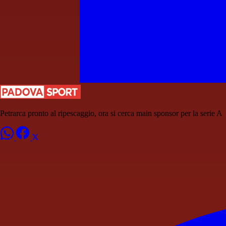
Petrarca pronto al ripescaggio, ora si cerca main sponsor per la serie A