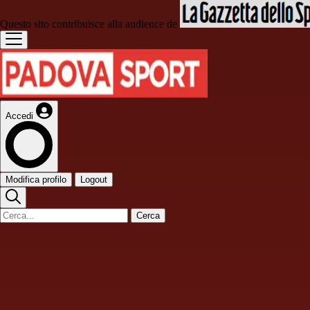
Questo sito contribuisce alla audience de
Accedi
Modifica profilo
Logout
Cerca