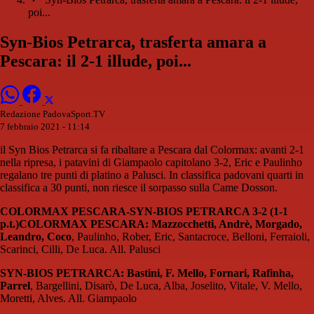
poi...
Syn-Bios Petrarca, trasferta amara a
Pescara: il 2-1 illude, poi...
Redazione PadovaSport.TV
7 febbraio 2021 - 11:14
il Syn Bios Petrarca si fa ribaltare a Pescara dal Colormax: avanti 2-1
nella ripresa, i patavini di Giampaolo capitolano 3-2, Eric e Paulinho
regalano tre punti di platino a Palusci. In classifica padovani quarti in
classifica a 30 punti, non riesce il sorpasso sulla Came Dosson.
COLORMAX PESCARA-SYN-BIOS PETRARCA 3-2 (1-1
p.t.)
COLORMAX PESCARA: Mazzocchetti, Andrè, Morgado,
Leandro, Coco
, Paulinho, Rober, Eric, Santacroce, Belloni, Ferraioli,
Scarinci, Cilli, De Luca. All. Palusci
SYN-BIOS PETRARCA: Bastini, F. Mello, Fornari, Rafinha,
Parrel
, Bargellini, Disarò, De Luca, Alba, Joselito, Vitale, V. Mello,
Moretti, Alves. All. Giampaolo