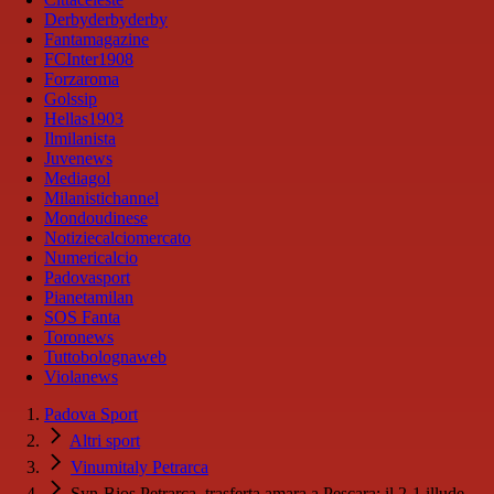
Derbyderbyderby
Fantamagazine
FCInter1908
Forzaroma
Golssip
Hellas1903
Ilmilanista
Juvenews
Mediagol
Milanistichannel
Mondoudinese
Notiziecalciomercato
Numericalcio
Padovasport
Pianetamilan
SOS Fanta
Toronews
Tuttobolognaweb
Violanews
Padova Sport
Altri sport
Vinumitaly Petrarca
Syn-Bios Petrarca, trasferta amara a Pescara: il 2-1 illude,