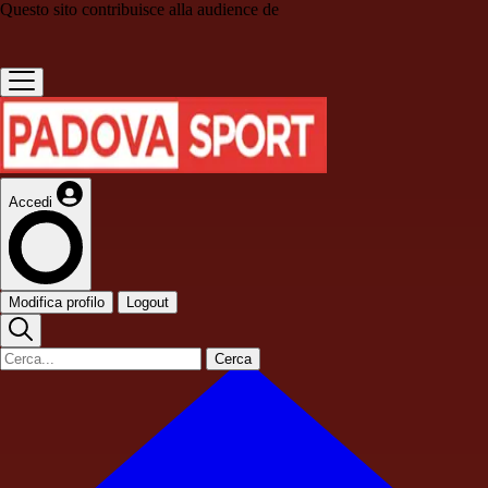
Questo sito contribuisce alla audience de
Accedi
Modifica profilo
Logout
Cerca