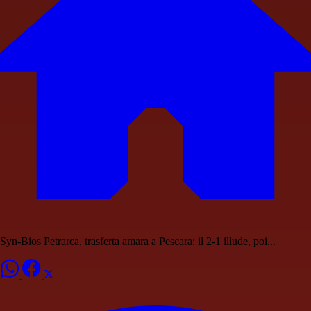
Syn-Bios Petrarca, trasferta amara a Pescara: il 2-1 illude, poi...