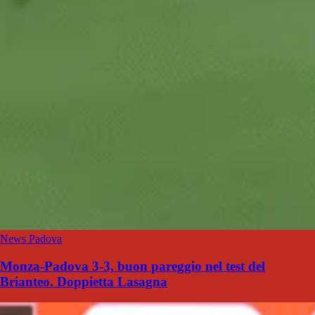
News Padova
Monza-Padova 3-3, buon pareggio nel test del
Brianteo. Doppietta Lasagna