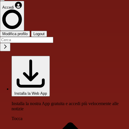
Accedi
Modifica profilo
Logout
Installa la Web App
Installa la nostra App gratuita e accedi più velocemente alle
notizie
Tocca