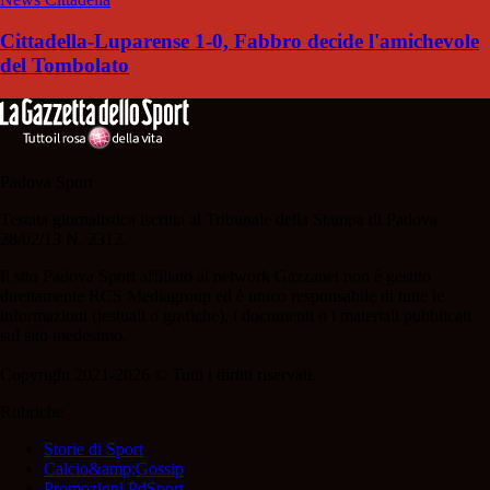
Cittadella-Luparense 1-0, Fabbro decide l'amichevole
del Tombolato
Padova Sport
Testata giornalistica iscritta al Tribunale della Stampa di Padova
28/02/13 N. 2312.
Il sito Padova Sport affiliato al network Gazzanet non è gestito
direttamente RCS Mediagroup ed è unico responsabile di tutte le
informazioni (testuali o grafiche), i documenti o i materiali pubblicati
sul sito medesimo.
Copyright 2021-2026 © Tutti i diritti riservati.
Rubriche
Storie di Sport
Calcio&amp;Gossip
Promozioni PdSport