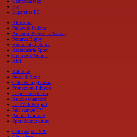
Campodarsego
Este
Luparense FC
Altri sport
Pallavolo Padova
Antenore Plebiscito Padova
Petrarca Rugby
Vinumitaly Petrarca
Assindustria Sport
Guerriero Petrarca
Altri
Rubriche
Storie di Sport
Calcio&amp;Gossip
Promozioni PdSport
La posta dei lettori
Angolo amarcord
La TV di PdSport
Sala stampa TV
Padova Gourmet
Sport &amp; diritto
Calcionapoli1926
Cittaceleste