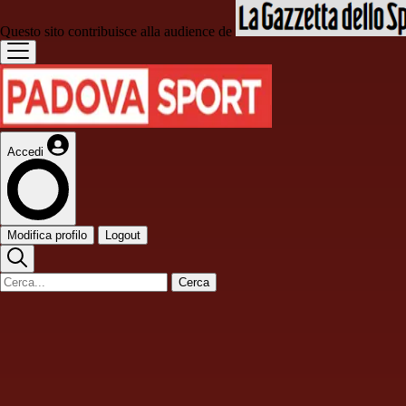
Questo sito contribuisce alla audience de
Accedi
Modifica profilo
Logout
Cerca