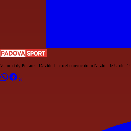
Vinumitaly Petrarca, Davide Lucacel convocato in Nazionale Under 1