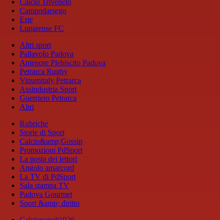
Calcio Triveneto
Campodarsego
Este
Luparense FC
Altri sport
Pallavolo Padova
Antenore Plebiscito Padova
Petrarca Rugby
Vinumitaly Petrarca
Assindustria Sport
Guerriero Petrarca
Altri
Rubriche
Storie di Sport
Calcio&amp;Gossip
Promozioni PdSport
La posta dei lettori
Angolo amarcord
La TV di PdSport
Sala stampa TV
Padova Gourmet
Sport &amp; diritto
Calcionapoli1926