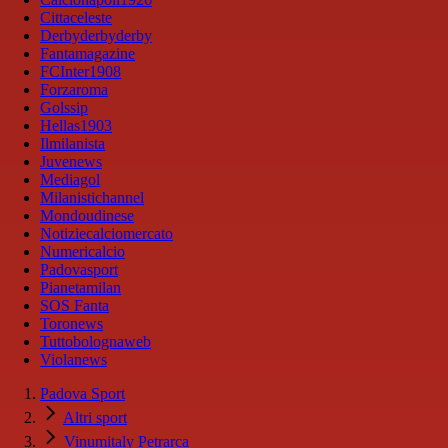
Cittaceleste
Derbyderbyderby
Fantamagazine
FCInter1908
Forzaroma
Golssip
Hellas1903
Ilmilanista
Juvenews
Mediagol
Milanistichannel
Mondoudinese
Notiziecalciomercato
Numericalcio
Padovasport
Pianetamilan
SOS Fanta
Toronews
Tuttobolognaweb
Violanews
Padova Sport
Altri sport
Vinumitaly Petrarca