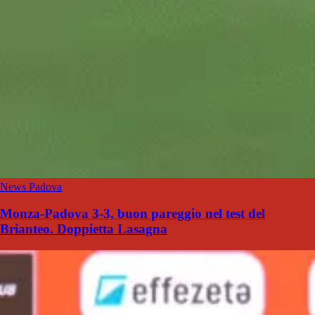
News Padova
Monza-Padova 3-3, buon pareggio nel test del
Brianteo. Doppietta Lasagna