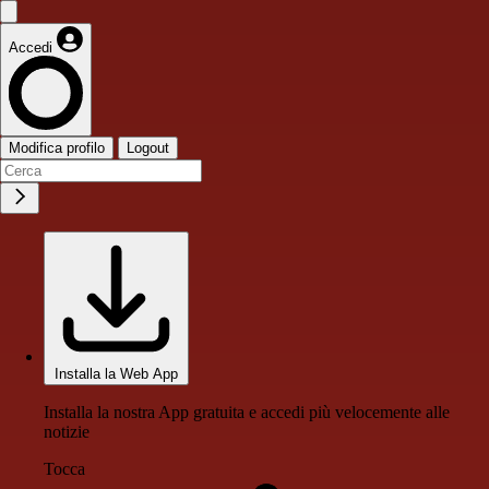
Accedi
Modifica profilo
Logout
Installa la Web App
Installa la nostra App gratuita e accedi più velocemente alle
notizie
Tocca