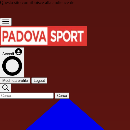
Questo sito contribuisce alla audience de
Accedi
Modifica profilo
Logout
Cerca