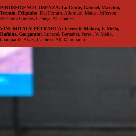
PIROSSIGENO COSENZA: Lo Conte, Gabriel, Marchio,
Trentin, Felipinho,
Del Ferraro, Adornato, Matus, Jefferson,
Restaino, Guedes, Cabeça. All. Ibanes
VINUMITALY PETRARCA: Feverati, Molaro, F. Mello,
Rafinha, Gargantini
, Lucacel, Bernabei, Parrel, V. Mello,
Giampaolo, Alves, Cachero. All. Giampaolo