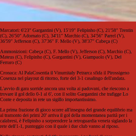
Marcatori: 6'23" Gargantini (V), 15'19" Felipinho (C), 21'58" Trentin
(C), 26'50" Adornato (C), 34'11" Marchio (C), 34'56" Parrel (V),
36'59" Jefferson (C), 37'36" F. Mello (V), 38'37" Cabeça (C)
Ammonizioni: Cabeça (C), F. Mello (V), Jefferson (C), Marchio (C),
Mateus (C), Felipinho (C), Gargantini (V), Giampaolo (V), Del
Ferraro (C)
Cronaca: Al PalaCosentia il Vinumitaly Petrarca sfida il Pirossigeno
Cosenza nel playout di ritorno, forte del 3-1 casalingo dell'andata.
L'avvio di gara sorride ancora una volta ai padovani, che riescono a
trovare il gol dello 0-1 al 6', con il solito Gargantini che trafigge Lo
Conte e deposita in rete un sigillo importantissimo.
La prima frazione di gioco scorre all'insegna del grande equilibrio ma
al tramonto dei primi 20' arriva il gol della momentanea parità per i
calabresi, è Felipinho a sorprendere la retroguardia veneta siglando la
rete dell'1-1, punteggio con il quale i due club vanno al riposo.