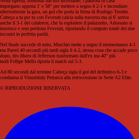
Nella ripresa, sostenuti dal tifo incessante, i padroni di casa
impiegano appena 1' e 58" per mettere a segno il 2-1 e incendiare
ulteriormente la gara, un gol che porta la firma di Rodrigo Trentin.
Cabeça a tu per tu con Feverati calcia sulla traversa ma al 6' arriva
anche il 3-1 dei calabresi, che fa esplodere il palazzetto. Adornato si
inserisce e non perdona Feverati, riportando il computo totale dei due
incontri in perfetta parità.
Nel finale succede di tutto, Marchio mette a segno il momentaneo 4-1
ma Parrel 40 secondi più tardi sigla il 4-2, stessa cosa che accade poco
dopo, tiro libero di Jefferson trasformato dall'ex ma 40" più
tardi Fellipe Mello riporta il match sul 5-3.
Ad 80 secondi dal termine Cabeça sigla il gol del definitivo 6-3 e
condanna il Vinumitaly Petrarca alla retrocessione in Serie A2 Elite.
© RIPRODUZIONE RISERVATA