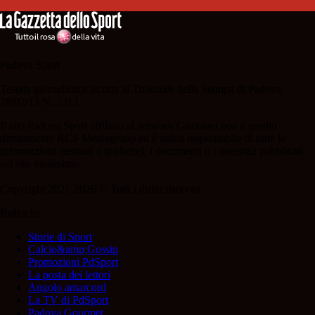
Padova Sport
Testata giornalistica iscritta al Tribunale della Stampa di Padova
28/02/13 N. 2312.
Il sito Padova Sport affiliato al network Gazzanet non è gestito
direttamente RCS Mediagroup ed è unico responsabile di tutte le
informazioni (testuali o grafiche), i documenti o i materiali pubblicati
sul sito medesimo.
Copyright 2021-2026 © Tutti i diritti riservati.
Rubriche
Storie di Sport
Calcio&amp;Gossip
Promozioni PdSport
La posta dei lettori
Angolo amarcord
La TV di PdSport
Padova Gourmet