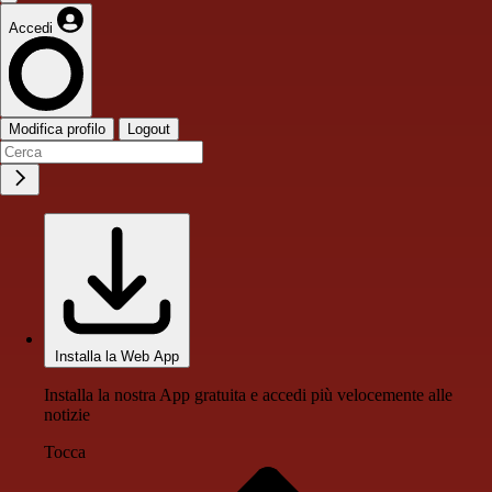
Accedi
Modifica profilo
Logout
Installa la Web App
Installa la nostra App gratuita e accedi più velocemente alle
notizie
Tocca