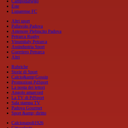
Campodarsego
Este
Luparense FC
Altri sport
Pallavolo Padova
Antenore Plebiscito Padova
Petrarca Rugby
Vinumitaly Petrarca
Assindustria Sport
Guerriero Petrarca
Altri
Rubriche
Storie di Sport
Calcio&amp;Gossip
Promozioni PdSport
La posta dei lettori
Angolo amarcord
La TV di PdSport
Sala stampa TV
Padova Gourmet
Sport &amp; diritto
Calcionapoli1926
Cittaceleste