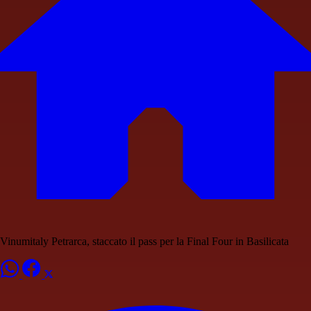
Vinumitaly Petrarca, staccato il pass per la Final Four in Basilicata