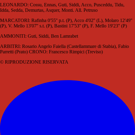
LEONARDO: Cossu, Ennas, Guti, Siddi, Acco, Pusceddu, Tidu,
Idda, Sedda, Demurtas, Asquer, Monti. All. Petruso
MARCATORI: Rafinha 0'55'' p.t. (P), Acco 4'02'' (L), Molaro 12'49''
(P), V. Mello 13'07'' s.t. (P), Bastini 17'53'' (P), F. Mello 19'23'' (P)
AMMONITI: Guti, Siddi, Ben Lamrabet
ARBITRI: Rosario Angelo Faiella (Castellammare di Stabia), Fabio
Parretti (Prato) CRONO: Francesco Rimpici (Treviso)
© RIPRODUZIONE RISERVATA