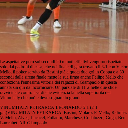
Le aspettative però sui secondi 20 minuti effettivi vengono rispettate
solo dai padroni di casa, che nel finale di gara trovano il 3-1 con Victor
Mello, il poker servito da Bastini già a quota due gol in Coppa e a 30
secondi dalla sirena finale mette la sua firma anche Fellipe Mello che
confeziona l'ennesima vittoria dei ragazzi di Giampaolo in questa
annata sin qui da incorniciare. Un parziale di 11-2 nelle due sfide
ravvicinate contro i sardi che evidenzia la netta superiorità del
Vinumitaly che può e deve sognare in grande.
VINUMITALY PETRARCA-LEONARDO 5-1 (2-1
p.t.)
VINUMITALY PETRARCA: Bastini, Molaro, F. Mello, Rafinha,
V. Mello, Alves, Lucacel, Follador, Marchese, Collatuzzo, Guga, Ben
Lamrabet. All. Giampaolo