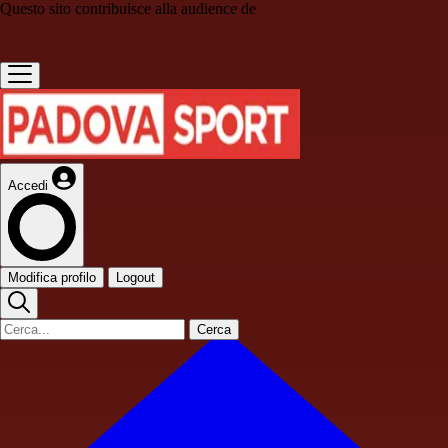
Questo sito contribuisce alla audience de
Accedi
Modifica profilo
Logout
Cerca