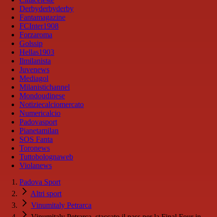
Derbyderbyderby
Fantamagazine
FCInter1908
Forzaroma
Golssip
Hellas1903
Ilmilanista
Juvenews
Mediagol
Milanistichannel
Mondoudinese
Notiziecalciomercato
Numericalcio
Padovasport
Pianetamilan
SOS Fanta
Toronews
Tuttobolognaweb
Violanews
Padova Sport
Altri sport
Vinumitaly Petrarca
Vinumitaly Petrarca, staccato il pass per la Final Four in