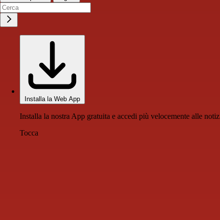
Installa la Web App
Installa la nostra App gratuita e accedi più velocemente alle notiz
Tocca