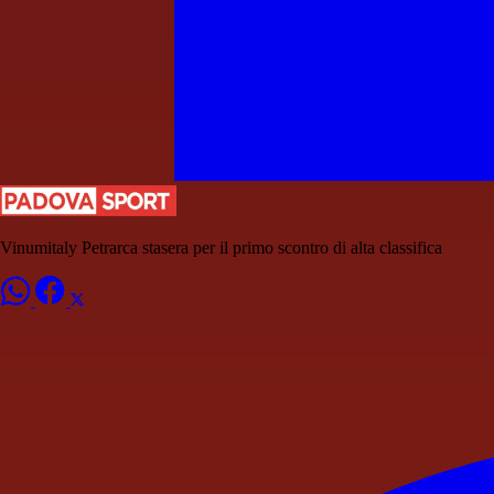
Vinumitaly Petrarca stasera per il primo scontro di alta classifica