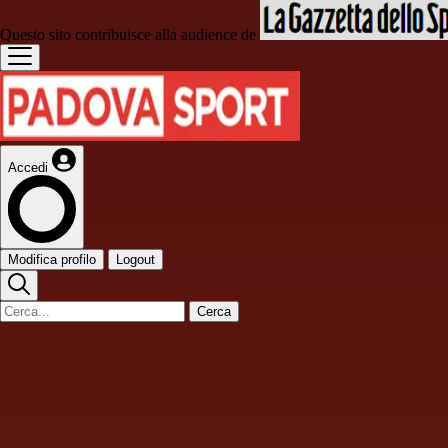
Questo sito contribuisce alla audience de
Accedi
Modifica profilo
Logout
Cerca