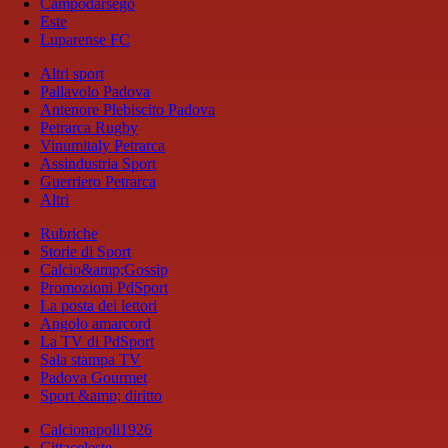
Campodarsego
Este
Luparense FC
Altri sport
Pallavolo Padova
Antenore Plebiscito Padova
Petrarca Rugby
Vinumitaly Petrarca
Assindustria Sport
Guerriero Petrarca
Altri
Rubriche
Storie di Sport
Calcio&amp;Gossip
Promozioni PdSport
La posta dei lettori
Angolo amarcord
La TV di PdSport
Sala stampa TV
Padova Gourmet
Sport &amp; diritto
Calcionapoli1926
Cittaceleste