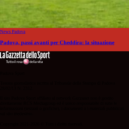
News Padova
Padova, passi avanti per Cheddira: la situazione
Padova Sport
Testata giornalistica iscritta al Tribunale della Stampa di Padova
28/02/13 N. 2312.
Il sito Padova Sport affiliato al network Gazzanet non è gestito
direttamente RCS Mediagroup ed è unico responsabile di tutte le
informazioni (testuali o grafiche), i documenti o i materiali pubblicati
sul sito medesimo.
Copyright 2021-2026 © Tutti i diritti riservati.