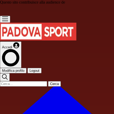
Questo sito contribuisce alla audience de
Accedi
Modifica profilo
Logout
Cerca