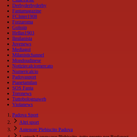
Derbyderbyderby
Fantamagazine
FCInter1908
Forzaroma
Golssip
Hellas1903
Ilmilanista
Juvenews
Mediagol
Milanistichannel
Mondoudinese
Notiziecalciomercato
Numericalcio
Padovasport
Pianetamilan
SOS Fanta
Toronews
Tuttobolognaweb
Violanews
Padova Sport
Altri sport
Antenore Plebiscito Padova
Lantech Longwave Plebiscito, tutto pronto per Budapest