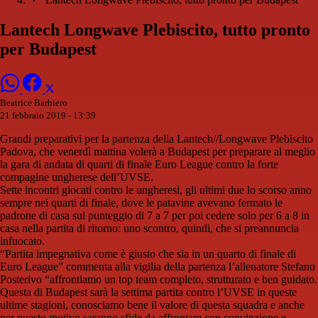
Lantech Longwave Plebiscito, tutto pronto
per Budapest
Beatrice Barbiero
21 febbraio 2019 - 13:39
Grandi preparativi per la partenza della Lantech//Longwave Plebiscito
Padova, che venerdì mattina volerà a Budapest per preparare al meglio
la gara di andata di quarti di finale Euro League contro la forte
compagine ungherese dell’UVSE.
Sette incontri giocati contro le ungheresi, gli ultimi due lo scorso anno
sempre nei quarti di finale, dove le patavine avevano fermato le
padrone di casa sul punteggio di 7 a 7 per poi cedere solo per 6 a 8 in
casa nella partita di ritorno: uno scontro, quindi, che si preannuncia
infuocato.
“Partita impegnativa come è giusto che sia in un quarto di finale di
Euro League” commenta alla vigilia della partenza l’allenatore Stefano
Posterivo “affrontiamo un top team completo, strutturato e ben guidato.
Questa di Budapest sarà la settima partita contro l’UVSE in queste
ultime stagioni, conosciamo bene il valore di questa squadra e anche
per questo motivo saranno sfide da affrontare con convinzione e