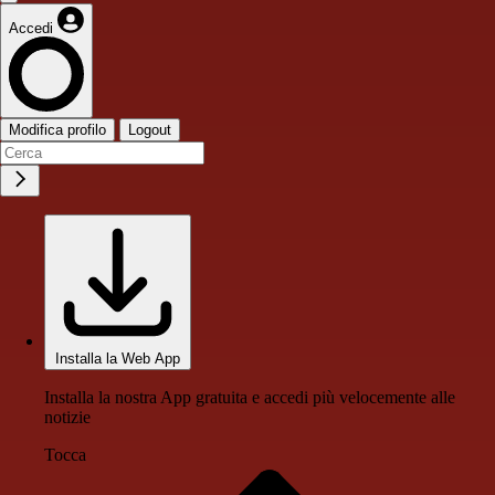
Accedi
Modifica profilo
Logout
Installa la Web App
Installa la nostra App gratuita e accedi più velocemente alle
notizie
Tocca