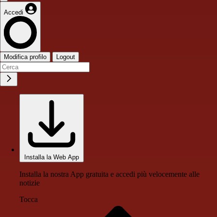
Accedi
Modifica profilo
Logout
Installa la Web App
Installa la nostra App gratuita e accedi più velocemente alle
notizie
Tocca