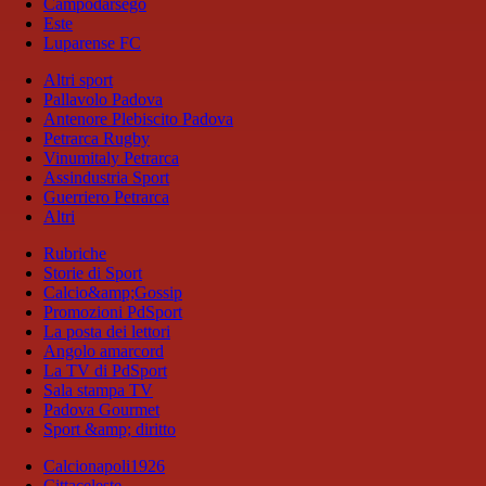
Campodarsego
Este
Luparense FC
Altri sport
Pallavolo Padova
Antenore Plebiscito Padova
Petrarca Rugby
Vinumitaly Petrarca
Assindustria Sport
Guerriero Petrarca
Altri
Rubriche
Storie di Sport
Calcio&amp;Gossip
Promozioni PdSport
La posta dei lettori
Angolo amarcord
La TV di PdSport
Sala stampa TV
Padova Gourmet
Sport &amp; diritto
Calcionapoli1926
Cittaceleste