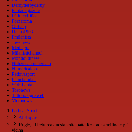
Derbyderbyderby
Fantamagazine
FCInter1908
Forzaroma
Golssip
Hellas1903
Ilmilanista
Juvenews
Mediagol
Milanistichannel
Mondoudinese
Notiziecalciomercato
Numericalcio
Padovasport
Pianetamilan
SOS Fanta
Toronews
Tuttobolognaweb
Violanews
Padova Sport
Altri sport
Rugby, il Petrarca questa volta batte Rovigo: semifinale più
vicina