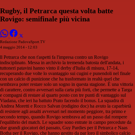
Rugby, il Petrarca questa volta batte
Rovigo: semifinale più vicina
Redazione PadovaSport.TV
4 maggio 2014 - 12:03
ll Petrarca che non t'aspetti fa l'impresa contro un Rovigo
indisciplinato. Messa in archivio la tremenda batosta dell'andata, i
tuttoneri patavini hanno vinto il derby d'Italia di misura, 17-14,
recuperando due volte lo svantaggio sui cugini e punendoli nel finale
con un calcio di punizione che ha trasformato in realtà quel che
sembrava poter restare solo un sogno in questa stagione. È una vittoria
di carattere, contro avversari sulla carta più forti, che permette a Targa
e compagni di restare al quarto posto con tre punti di vantaggio sul
Viadana, che ieri ha battuto Prato facendo il bonus. La squadra di
Andrea Moretti e Rocco Salvan (rodigino doc) ha avuto la caparbietà
di resistere agli assalti avversari nel momento peggiore, tra primo e
secondo tempo, quando Rovigo sembrava ad un passo dal rompere
l'equilibrio del match. Le squadre sono entrate in campo precedute da
due grandi giocatori del passato, Guy Pardies per il Petrarca e Naas
Botha per il Rovigo, che hanno gestito da par loro il simbolico calcio