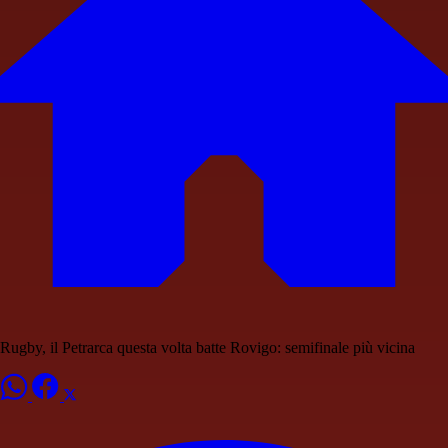
Rugby, il Petrarca questa volta batte Rovigo: semifinale più vicina