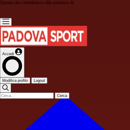
Questo sito contribuisce alla audience de
Accedi
Modifica profilo
Logout
Cerca