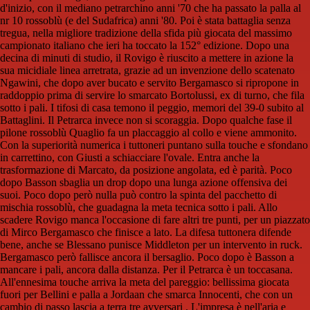
d'inizio, con il mediano petrarchino anni '70 che ha passato la palla al
nr 10 rossoblù (e del Sudafrica) anni '80. Poi è stata battaglia senza
tregua, nella migliore tradizione della sfida più giocata del massimo
campionato italiano che ieri ha toccato la 152° edizione. Dopo una
decina di minuti di studio, il Rovigo è riuscito a mettere in azione la
sua micidiale linea arretrata, grazie ad un invenzione dello scatenato
Ngawini, che dopo aver bucato e servito Bergamasco si ripropone in
raddoppio prima di servire lo smarcato Bortolussi, ex di turno, che fila
sotto i pali. I tifosi di casa temono il peggio, memori del 39-0 subito al
Battaglini. Il Petrarca invece non si scoraggia. Dopo qualche fase il
pilone rossoblù Quaglio fa un placcaggio al collo e viene ammonito.
Con la superiorità numerica i tuttoneri puntano sulla touche e sfondano
in carrettino, con Giusti a schiacciare l'ovale. Entra anche la
trasformazione di Marcato, da posizione angolata, ed è parità. Poco
dopo Basson sbaglia un drop dopo una lunga azione offensiva dei
suoi. Poco dopo però nulla può contro la spinta del pacchetto di
mischia rossoblù, che guadagna la meta tecnica sotto i pali. Allo
scadere Rovigo manca l'occasione di fare altri tre punti, per un piazzato
di Mirco Bergamasco che finisce a lato. La difesa tuttonera difende
bene, anche se Blessano punisce Middleton per un intervento in ruck.
Bergamasco però fallisce ancora il bersaglio. Poco dopo è Basson a
mancare i pali, ancora dalla distanza. Per il Petrarca è un toccasana.
All'ennesima touche arriva la meta del pareggio: bellissima giocata
fuori per Bellini e palla a Jordaan che smarca Innocenti, che con un
cambio di passo lascia a terra tre avversari . L'impresa è nell'aria e