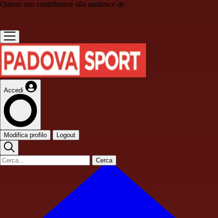
Questo sito contribuisce alla audience de
Accedi
Modifica profilo
Logout
Cerca