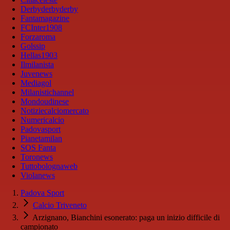
Derbyderbyderby
Fantamagazine
FCInter1908
Forzaroma
Golssip
Hellas1903
Ilmilanista
Juvenews
Mediagol
Milanistichannel
Mondoudinese
Notiziecalciomercato
Numericalcio
Padovasport
Pianetamilan
SOS Fanta
Toronews
Tuttobolognaweb
Violanews
Padova Sport
Calcio Triveneto
Arzignano, Bianchini esonerato: paga un inizio difficile di
campionato