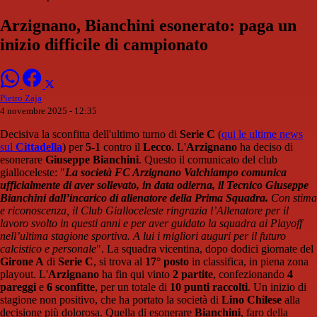
Arzignano, Bianchini esonerato: paga un
inizio difficile di campionato
Pietro Zaja
4 novembre 2025 - 12:35
Decisiva la sconfitta dell'ultimo turno di
Serie C
(
qui le ultime news
sul
Cittadella
) per
5-1
contro il
Lecco
. L'
Arzignano
ha deciso di
esonerare
Giuseppe Bianchini
. Questo il comunicato del club
gialloceleste: "
La società FC Arzignano Valchiampo comunica
ufficialmente di aver sollevato, in data odierna, il Tecnico Giuseppe
Bianchini dall’incarico di allenatore della Prima Squadra.
Con stima
e riconoscenza, il Club Gialloceleste ringrazia l’Allenatore per il
lavoro svolto in questi anni e per aver guidato la squadra ai Playoff
nell’ultima stagione sportiva.
A lui i migliori auguri per il futuro
calcistico e personale
". La squadra vicentina, dopo dodici giornate del
Girone A
di
Serie C
, si trova al
17° posto
in classifica, in piena zona
playout. L'
Arzignano
ha fin qui vinto
2 partite
, confezionando
4
pareggi
e
6 sconfitte
, per un totale di
10 punti raccolti
. Un inizio di
stagione non positivo, che ha portato la società di
Lino Chilese
alla
decisione più dolorosa. Quella di esonerare
Bianchini
, faro della