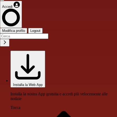
Accedi
Modifica profilo
Logout
Installa la Web App
Installa la nostra App gratuita e accedi più velocemente alle
notizie
Tocca