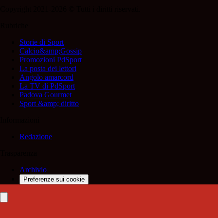
Copyright 2021-2026 © Tutti i diritti riservati.
Rubriche
Storie di Sport
Calcio&amp;Gossip
Promozioni PdSport
La posta dei lettori
Angolo amarcord
La TV di PdSport
Padova Gourmet
Sport &amp; diritto
Informazioni
Redazione
Trasparenza
Archivio
Preferenze sui cookie