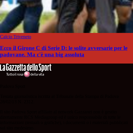
Calcio Triveneto
Ecco il Girone C di Serie D: le solite avversarie per le
padovane. Ma c'è una big assoluta
Padova Sport
Testata giornalistica iscritta al Tribunale della Stampa di Padova
28/02/13 N. 2312.
Il sito Padova Sport affiliato al network Gazzanet non è gestito
direttamente RCS Mediagroup ed è unico responsabile di tutte le
informazioni (testuali o grafiche), i documenti o i materiali pubblicati
sul sito medesimo.