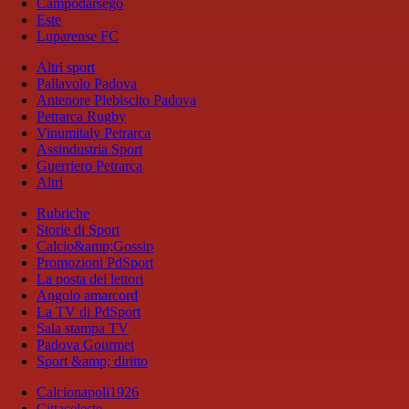
Campodarsego
Este
Luparense FC
Altri sport
Pallavolo Padova
Antenore Plebiscito Padova
Petrarca Rugby
Vinumitaly Petrarca
Assindustria Sport
Guerriero Petrarca
Altri
Rubriche
Storie di Sport
Calcio&amp;Gossip
Promozioni PdSport
La posta dei lettori
Angolo amarcord
La TV di PdSport
Sala stampa TV
Padova Gourmet
Sport &amp; diritto
Calcionapoli1926
Cittaceleste