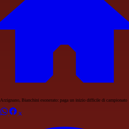
Arzignano, Bianchini esonerato: paga un inizio difficile di campionato