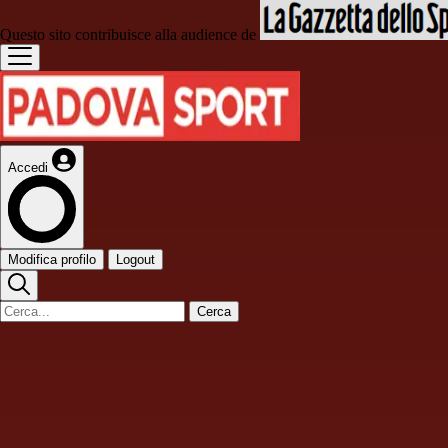
Questo sito contribuisce alla audience de
Accedi
Modifica profilo
Logout
Cerca