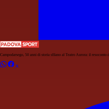
Campodarsego, 50 anni di storia sfilano al Teatro Aurora: il resoconto d