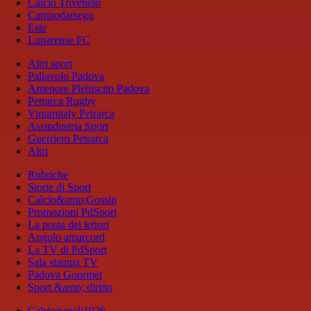
Calcio Triveneto
Campodarsego
Este
Luparense FC
Altri sport
Pallavolo Padova
Antenore Plebiscito Padova
Petrarca Rugby
Vinumitaly Petrarca
Assindustria Sport
Guerriero Petrarca
Altri
Rubriche
Storie di Sport
Calcio&amp;Gossip
Promozioni PdSport
La posta dei lettori
Angolo amarcord
La TV di PdSport
Sala stampa TV
Padova Gourmet
Sport &amp; diritto
Calcionapoli1926