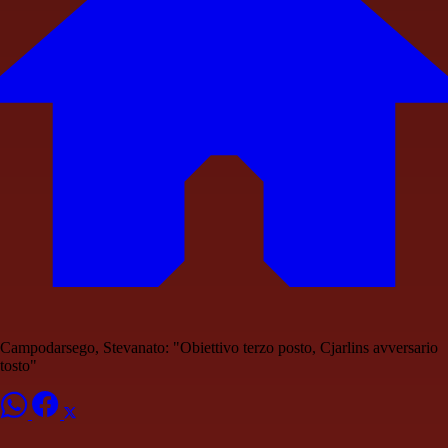
Campodarsego, Stevanato: "Obiettivo terzo posto, Cjarlins avversario
tosto"