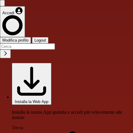
Accedi
Modifica profilo
Logout
Installa la Web App
Installa la nostra App gratuita e accedi più velocemente alle
notizie
Tocca