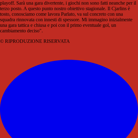
playoff. Sarà una gara divertente, i giochi non sono fatti neanche per il
terzo posto. A questo punto nostro obiettivo stagionale. Il Cjarlins è
tosto, conosciamo come lavora Parlato, va sul concreto con una
squadra rinnovata con innesti di spessore. Mi immagino inizialmente
una gara tattica e chiusa e poi con il primo eventuale gol, un
cambiamento deciso".
© RIPRODUZIONE RISERVATA