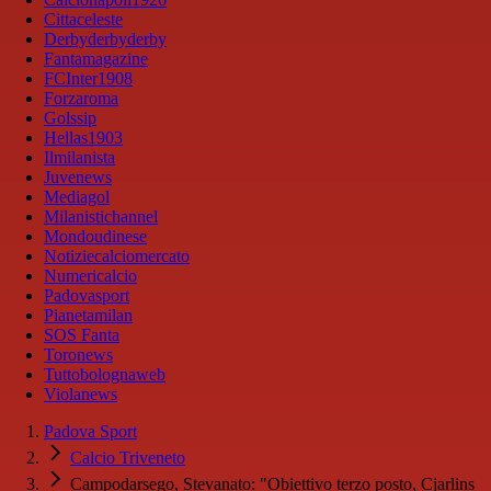
Cittaceleste
Derbyderbyderby
Fantamagazine
FCInter1908
Forzaroma
Golssip
Hellas1903
Ilmilanista
Juvenews
Mediagol
Milanistichannel
Mondoudinese
Notiziecalciomercato
Numericalcio
Padovasport
Pianetamilan
SOS Fanta
Toronews
Tuttobolognaweb
Violanews
Padova Sport
Calcio Triveneto
Campodarsego, Stevanato: "Obiettivo terzo posto, Cjarlins