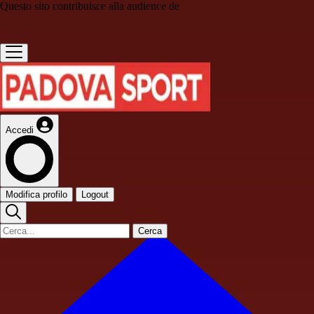
Questo sito contribuisce alla audience de
Accedi
Modifica profilo
Logout
Cerca