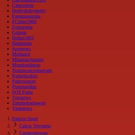
Cittaceleste
Derbyderbyderby
Fantamagazine
FCInter1908
Forzaroma
Golssip
Hellas1903
Ilmilanista
Juvenews
Mediagol
Milanistichannel
Mondoudinese
Notiziecalciomercato
Numericalcio
Padovasport
Pianetamilan
SOS Fanta
Toronews
Tuttobolognaweb
Violanews
Padova Sport
Calcio Triveneto
Campodarsego