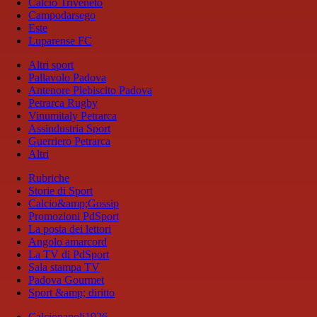
Calcio Triveneto
Campodarsego
Este
Luparense FC
Altri sport
Pallavolo Padova
Antenore Plebiscito Padova
Petrarca Rugby
Vinumitaly Petrarca
Assindustria Sport
Guerriero Petrarca
Altri
Rubriche
Storie di Sport
Calcio&amp;Gossip
Promozioni PdSport
La posta dei lettori
Angolo amarcord
La TV di PdSport
Sala stampa TV
Padova Gourmet
Sport &amp; diritto
Calcionapoli1926