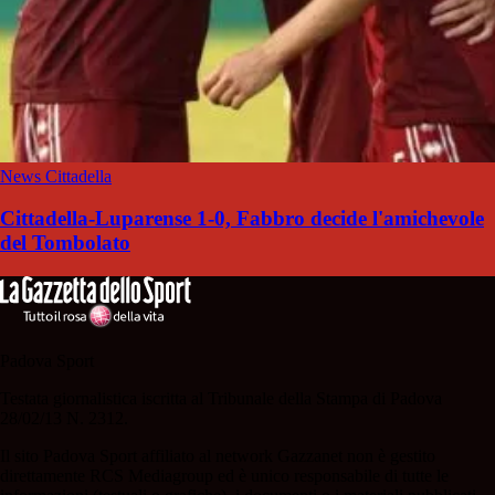
News Cittadella
Cittadella-Luparense 1-0, Fabbro decide l'amichevole
del Tombolato
Padova Sport
Testata giornalistica iscritta al Tribunale della Stampa di Padova
28/02/13 N. 2312.
Il sito Padova Sport affiliato al network Gazzanet non è gestito
direttamente RCS Mediagroup ed è unico responsabile di tutte le