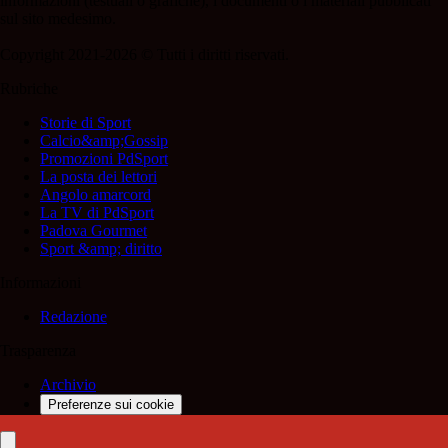
informazioni (testuali o grafiche), i documenti o i materiali pubblicati
sul sito medesimo.
Copyright 2021-2026 © Tutti i diritti riservati.
Rubriche
Storie di Sport
Calcio&amp;Gossip
Promozioni PdSport
La posta dei lettori
Angolo amarcord
La TV di PdSport
Padova Gourmet
Sport &amp; diritto
Informazioni
Redazione
Trasparenza
Archivio
Preferenze sui cookie