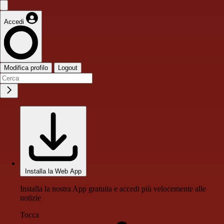
Accedi
Modifica profilo
Logout
Installa la Web App
Installa la nostra App gratuita e accedi più velocemente alle
notizie
Tocca