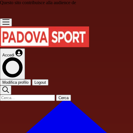
Questo sito contribuisce alla audience de
Accedi
Modifica profilo
Logout
Cerca