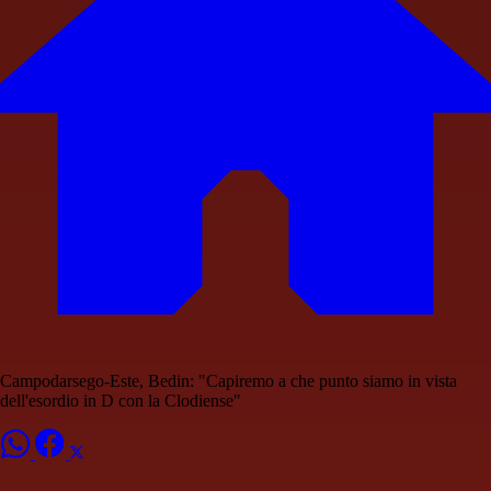
Campodarsego-Este, Bedin: "Capiremo a che punto siamo in vista
dell'esordio in D con la Clodiense"