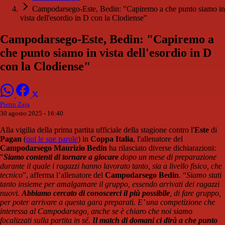
Campodarsego-Este, Bedin: "Capiremo a che punto siamo in
vista dell'esordio in D con la Clodiense"
Campodarsego-Este, Bedin: "Capiremo a
che punto siamo in vista dell'esordio in D
con la Clodiense"
Pietro Zaja
30 agosto 2025 - 16:40
Alla vigilia della prima partita ufficiale della stagione contro l'
Este
di
Pagan
(
qui le sue parole
) in
Coppa Italia
, l'allenatore del
Campodarsego
Maurizio Bedin
ha rilasciato diverse dichiarazioni:
"
Siamo contenti di tornare a giocare
dopo un mese di preparazione
durante il quale i ragazzi hanno lavorato tanto, sia a livello fisico, che
tecnico
”, afferma l’allenatore del
Campodarsego Bedin
. “
Siamo stati
tanto insieme per amalgamare il gruppo, essendo arrivati dei ragazzi
nuovi.
Abbiamo cercato di conoscerci il più possibile
, di fare gruppo,
per poter arrivare a questa gara preparati. E’ una competizione che
interessa al Campodarsego, anche se è chiaro che noi siamo
focalizzati sulla partita in sé.
Il match di domani ci dirà a che punto