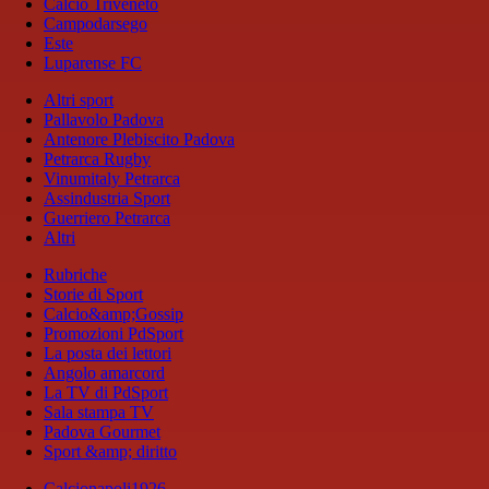
Calcio Triveneto
Campodarsego
Este
Luparense FC
Altri sport
Pallavolo Padova
Antenore Plebiscito Padova
Petrarca Rugby
Vinumitaly Petrarca
Assindustria Sport
Guerriero Petrarca
Altri
Rubriche
Storie di Sport
Calcio&amp;Gossip
Promozioni PdSport
La posta dei lettori
Angolo amarcord
La TV di PdSport
Sala stampa TV
Padova Gourmet
Sport &amp; diritto
Calcionapoli1926