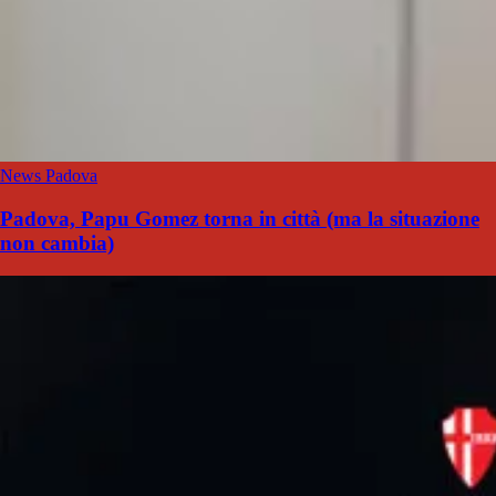
News Padova
Padova, Papu Gomez torna in città (ma la situazione
non cambia)