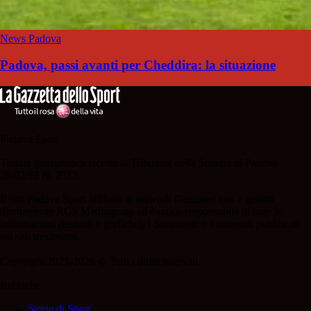
News Padova
Padova, passi avanti per Cheddira: la situazione
Padova Sport
Testata giornalistica iscritta al Tribunale della Stampa di Padova
28/02/13 N. 2312.
Il sito Padova Sport affiliato al network Gazzanet non è gestito
direttamente RCS Mediagroup ed è unico responsabile di tutte le
informazioni (testuali o grafiche), i documenti o i materiali pubblicati
sul sito medesimo.
Copyright 2021-2026 © Tutti i diritti riservati.
Rubriche
Storie di Sport