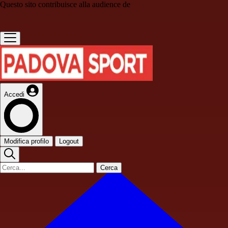
Questo sito contribuisce alla audience de
Accedi
Modifica profilo
Logout
Cerca