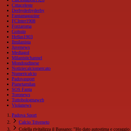
Cittaceleste
Derbyderbyderby
Fantamagazine
FCInter1908
Forzaroma
Golssip
Hellas1903
Ilmilanista
Juvenews
Mediagol
Milanistichannel
Mondoudinese
Notiziecalciomercato
Numericalcio
Padovasport
Pianetamilan
SOS Fanta
Toronews
Tuttobolognaweb
Violanews
Padova Sport
Calcio Triveneto
Colella rivitalizza il Bassano: "Ho dato autostima e coraggio