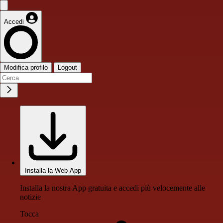
Accedi
Modifica profilo
Logout
Installa la Web App
Installa la nostra App gratuita e accedi più velocemente alle
notizie
Tocca