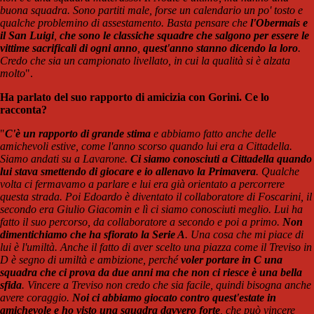
buona squadra. Sono partiti male, forse un calendario un po' tosto e
qualche problemino di assestamento. Basta pensare che
l'Obermais e
il San Luigi
,
che sono le classiche squadre che salgono per essere le
vittime sacrificali di ogni anno
,
quest'anno stanno dicendo la loro
.
Credo che sia un campionato livellato, in cui la qualità si è alzata
molto
".
Ha parlato del suo rapporto di amicizia con Gorini. Ce lo
racconta?
"
C'è un rapporto di grande stima
e abbiamo fatto anche delle
amichevoli estive, come l'anno scorso quando lui era a Cittadella.
Siamo andati su a Lavarone.
Ci siamo conosciuti a Cittadella quando
lui stava smettendo di giocare e io allenavo la Primavera
. Qualche
volta ci fermavamo a parlare e lui era già orientato a percorrere
questa strada. Poi Edoardo è diventato il collaboratore di Foscarini, il
secondo era Giulio Giacomin e lì ci siamo conosciuti meglio. Lui ha
fatto il suo percorso, da collaboratore a secondo e poi a primo.
Non
dimentichiamo che ha sfiorato la Serie A
. Una cosa che mi piace di
lui è l'umiltà. Anche il fatto di aver scelto una piazza come il Treviso in
D è segno di umiltà e ambizione, perché
voler portare in C una
squadra che ci prova da due anni ma che non ci riesce è una bella
sfida
. Vincere a Treviso non credo che sia facile, quindi bisogna anche
avere coraggio.
Noi ci abbiamo giocato contro quest'estate in
amichevole e ho visto una squadra davvero forte
, che può vincere