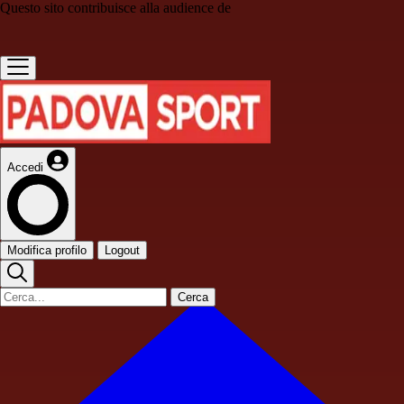
Questo sito contribuisce alla audience de
Accedi
Modifica profilo
Logout
Cerca