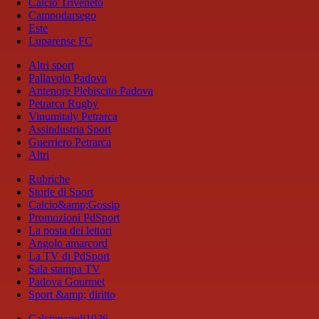
Calcio Triveneto
Campodarsego
Este
Luparense FC
Altri sport
Pallavolo Padova
Antenore Plebiscito Padova
Petrarca Rugby
Vinumitaly Petrarca
Assindustria Sport
Guerriero Petrarca
Altri
Rubriche
Storie di Sport
Calcio&amp;Gossip
Promozioni PdSport
La posta dei lettori
Angolo amarcord
La TV di PdSport
Sala stampa TV
Padova Gourmet
Sport &amp; diritto
Calcionapoli1926