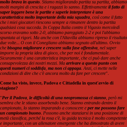
molto brava in questo
. Stiamo migliorando partita su partita, abbiamo
molti margini di crescita e i ragazzi lo sanno. Effettivamente
il fatto di
saper leggere bene le partite e saperle interpretare è una
caratteristica molto importante della mia squadra
, così come il fatto
che i miei giocatori riescono sempre a rimanere dentro la partita
qualsiasi cosa succeda. In Coppa Italia contro il Vigasio mercoledì
scorso eravamo sotto 2-0, abbiamo pareggiato 2-2 e poi l'abbiamo
spuntata ai rigori. Ma anche con l'Altavilla abbiamo ripreso il risultato
due volte... O con il Conegliano abbiamo segnato all'ultimo. Ovvio
che
bisogna migliorare e crescere sulla fase offensiva
, nel saper
imporre la propria idea di gioco, che per noi è fondamentale.
Sicuramente è una caratteristica importante, che ci può dare anche
consapevolezza dei nostri mezzi. Ma
arrivare a questo punto con
questi numeri ci soddisfa
,
ma non ci appaga
. Anzi, ci mette nelle
condizioni di dire che c'è ancora molto da fare per crescere
".
Come ha visto, invece, Padova e Cittadella in quest'avvio di
stagione?
"
Per il Padova
,
le difficoltà di una neopromossa ci stanno
, però mi
sembra che le stiano assorbendo bene. Stanno entrando dentro il
campionato, lo stanno imparando a conoscere e
per me possono fare
un campionato buono
. Possono anche stanziarsi in una posizione di
metà classifica, perché la rosa c'è, la guida tecnica è molto competente
e importante, con un allenatore emergente che ha dimostrato di avere