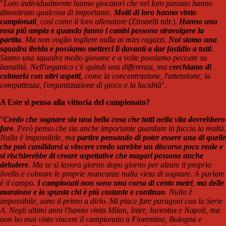
"
Loro individualmente hanno giocatori che nel loro passato hanno
dimostrato qualcosa di importante.
Molti di loro hanno vinto
campionati
, così come il loro allenatore
(Zironelli ndr.).
Hanno una
rosa più ampia e quando fanno i cambi possono stravolgere la
partita
. Ma non voglio togliere nulla ai miei ragazzi.
Noi siamo una
squadra ibrida e possiamo metterci lì davanti a dar fastidio a tutti
.
Siamo una squadra molto giovane e a volte possiamo peccare su
banalità. Nell'organico c'è quindi una differenza, ma
cerchiamo di
colmarla con altri aspetti
, come la concentrazione, l'attenzione, la
compattezza, l'organizzazione di gioco e la lucidità
".
A Este si pensa alla vittoria del campionato?
"
Credo che sognare sia una bella cosa che tutti nella vita dovrebbero
fare
. Però penso che sia anche importante guardare in faccia la realtà.
Nulla è impossibile, ma
partire pensando di poter essere una di quelle
che può candidarsi a vincere credo sarebbe un discorso poco reale e
si rischierebbe di creare aspettative che magari possono anche
deludere
. Ma se si lavora giorno dopo giorno per alzare il proprio
livello e colmare le proprie mancanze nulla vieta di sognare. A parlare
è il campo.
I campionati non sono una corsa di cento metri
,
ma delle
maratone e la spunta chi è più costante e continuo
. Nulla è
impossibile, sono il primo a dirlo. Mi piace fare paragoni con la Serie
A. Negli ultimi anni l'hanno vinta Milan, Inter, Juventus e Napoli, ma
non ho mai visto vincere il campionato a Fiorentina, Bologna e