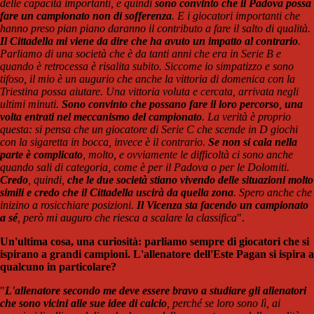
delle capacità importanti, e quindi
sono convinto che il Padova possa
fare un campionato non di sofferenza
. E i giocatori importanti che
hanno preso pian piano daranno il contributo a fare il salto di qualità.
Il Cittadella
mi viene da dire che ha avuto un impatto al contrario
.
Parliamo di una società che è da tanti anni che era in Serie B e
quando è retrocessa è risalita subito. Siccome io simpatizzo e sono
tifoso, il mio è un augurio che anche la vittoria di domenica con la
Triestina possa aiutare. Una vittoria voluta e cercata, arrivata negli
ultimi minuti.
Sono convinto che possano fare il loro percorso
,
una
volta entrati nel meccanismo del campionato
. La verità è proprio
questa: si pensa che un giocatore di Serie C che scende in D giochi
con la sigaretta in bocca, invece è il contrario.
Se non si cala nella
parte è complicato
, molto, e ovviamente le difficoltà ci sono anche
quando sali di categoria, come è per il Padova o per le Dolomiti.
Credo
, quindi,
che le due società stiano vivendo delle situazioni molto
simili e credo che il Cittadella uscirà da quella zona
. Spero anche che
inizino a rosicchiare posizioni.
Il Vicenza sta facendo un campionato
a sé
, però mi auguro che riesca a scalare la classifica
".
Un'ultima cosa, una curiosità: parliamo sempre di giocatori che si
ispirano a grandi campioni. L'allenatore dell'Este Pagan si ispira a
qualcuno in particolare?
"
L'allenatore secondo me deve essere bravo a studiare gli allenatori
che sono vicini alle sue idee di calcio
, perché se loro sono lì, ai