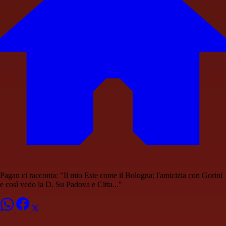
Pagan ci racconta: "Il mio Este come il Bologna: l'amicizia con Gorini
e così vedo la D. Su Padova e Citta..."