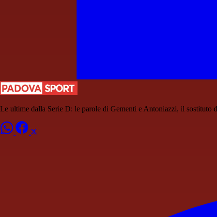
Le ultime dalla Serie D: le parole di Gementi e Antoniazzi, il sostituto d