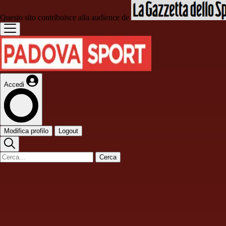
Questo sito contribuisce alla audience de
Accedi
Modifica profilo
Logout
Cerca