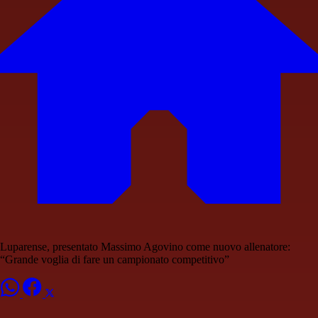
Luparense, presentato Massimo Agovino come nuovo allenatore:
“Grande voglia di fare un campionato competitivo”