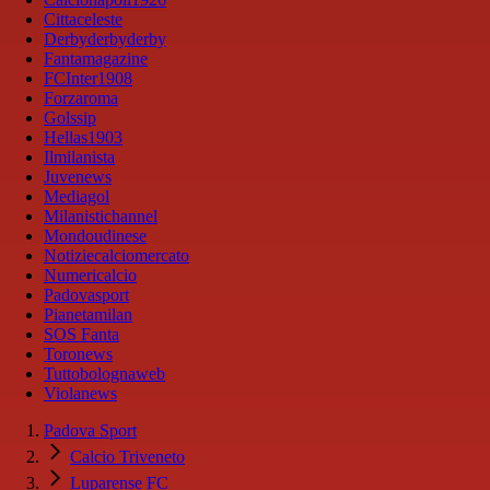
Cittaceleste
Derbyderbyderby
Fantamagazine
FCInter1908
Forzaroma
Golssip
Hellas1903
Ilmilanista
Juvenews
Mediagol
Milanistichannel
Mondoudinese
Notiziecalciomercato
Numericalcio
Padovasport
Pianetamilan
SOS Fanta
Toronews
Tuttobolognaweb
Violanews
Padova Sport
Calcio Triveneto
Luparense FC