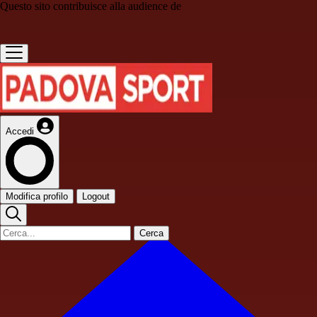
Questo sito contribuisce alla audience de
Accedi
Modifica profilo
Logout
Cerca