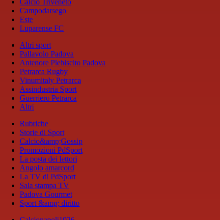
Calcio Triveneto
Campodarsego
Este
Luparense FC
Altri sport
Pallavolo Padova
Antenore Plebiscito Padova
Petrarca Rugby
Vinumitaly Petrarca
Assindustria Sport
Guerriero Petrarca
Altri
Rubriche
Storie di Sport
Calcio&amp;Gossip
Promozioni PdSport
La posta dei lettori
Angolo amarcord
La TV di PdSport
Sala stampa TV
Padova Gourmet
Sport &amp; diritto
Calcionapoli1926