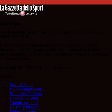
Padova Sport
Testata giornalistica iscritta al Tribunale della Stampa di Padova
28/02/13 N. 2312.
Il sito Padova Sport affiliato al network Gazzanet non è gestito
direttamente RCS Mediagroup ed è unico responsabile di tutte le
informazioni (testuali o grafiche), i documenti o i materiali pubblicati
sul sito medesimo.
Copyright 2021-2026 © Tutti i diritti riservati.
Rubriche
Storie di Sport
Calcio&amp;Gossip
Promozioni PdSport
La posta dei lettori
Angolo amarcord
La TV di PdSport
Padova Gourmet