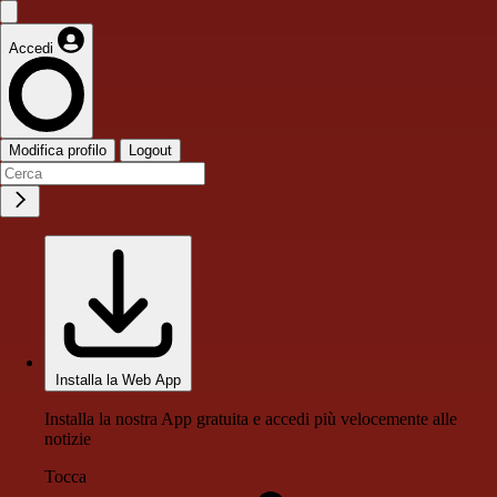
Accedi
Modifica profilo
Logout
Installa la Web App
Installa la nostra App gratuita e accedi più velocemente alle
notizie
Tocca