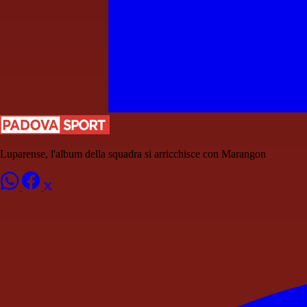
Luparense, l'album della squadra si arricchisce con Marangon