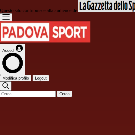
Questo sito contribuisce alla audience de
Accedi
Modifica profilo
Logout
Cerca