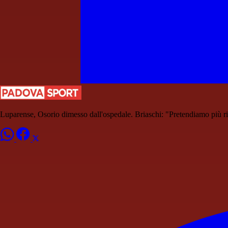
Luparense, Osorio dimesso dall'ospedale. Briaschi: "Pretendiamo più ris