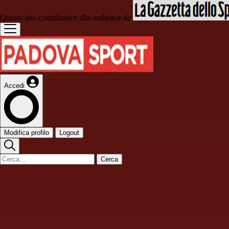
Questo sito contribuisce alla audience de
Accedi
Modifica profilo
Logout
Cerca