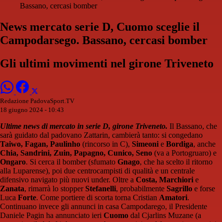
Bassano, cercasi bomber
News mercato serie D, Cuomo sceglie il
Campodarsego. Bassano, cercasi bomber
Gli ultimi movimenti nel girone Triveneto
Redazione PadovaSport.TV
18 giugno 2024 - 10:43
Ultime news di mercato in serie D, girone Triveneto.
Il Bassano, che
sarà guidato dal padovano Zattarin, cambierà tanto: si congedano
Taiwo, Fagan, Paulinho
(rincorso in C),
Simeoni
e
Bordiga
, anche
Chia, Sandrini, Zuin, Papagno, Cunico, Seno
(va a Portogruaro) e
Ongaro
. Si cerca il bomber (sfumato
Gnago
, che ha scelto il ritorno
alla Luparense), poi due centrocampisti di qualità e un centrale
difensivo navigato più nuovi under. Oltre a
Costa, Marchiori
e
Zanata
, rimarrà lo stopper
Stefanelli
, probabilmente
Sagrillo
e forse
Luca
Forte
. Come portiere di scorta torna Cristian
Amatori
.
Continuano invece gli annunci in casa Campodarego, il Presidente
Daniele Pagin ha annunciato ieri
Cuomo
dal Cjarlins Muzane (a