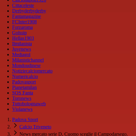
Cittaceleste
Derbyderbyderby
Fantamagazine
FCInter1908
Forzaroma
Golssip
Hellas1903
Ilmilanista
Juvenews
Mediagol
Milanistichannel
Mondoudinese
Notiziecalciomercato
Numericalcio
Padovasport
Pianetamilan
SOS Fanta
Toronews
Tuttobolognaweb
Violanews
Padova Sport
Calcio Triveneto
News mercato serie D, Cuomo sceglie il Campodarsego.