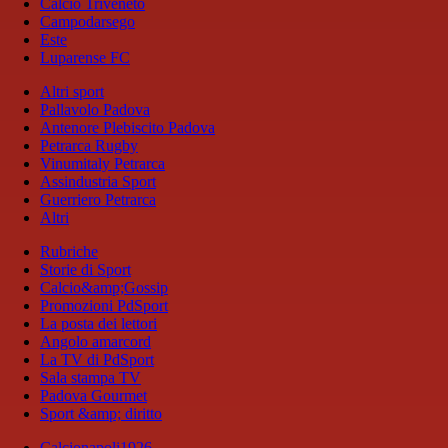
Calcio Triveneto
Campodarsego
Este
Luparense FC
Altri sport
Pallavolo Padova
Antenore Plebiscito Padova
Petrarca Rugby
Vinumitaly Petrarca
Assindustria Sport
Guerriero Petrarca
Altri
Rubriche
Storie di Sport
Calcio&amp;Gossip
Promozioni PdSport
La posta dei lettori
Angolo amarcord
La TV di PdSport
Sala stampa TV
Padova Gourmet
Sport &amp; diritto
Calcionapoli1926