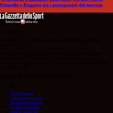
Pittarello e Ruggero tra i protagonisti del mercato
Padova Sport
Testata giornalistica iscritta al Tribunale della Stampa di Padova
28/02/13 N. 2312.
Il sito Padova Sport affiliato al network Gazzanet non è gestito
direttamente RCS Mediagroup ed è unico responsabile di tutte le
informazioni (testuali o grafiche), i documenti o i materiali pubblicati
sul sito medesimo.
Copyright 2021-2026 © Tutti i diritti riservati.
Rubriche
Storie di Sport
Calcio&amp;Gossip
Promozioni PdSport
La posta dei lettori
Angolo amarcord