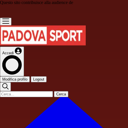
Questo sito contribuisce alla audience de
Accedi
Modifica profilo
Logout
Cerca