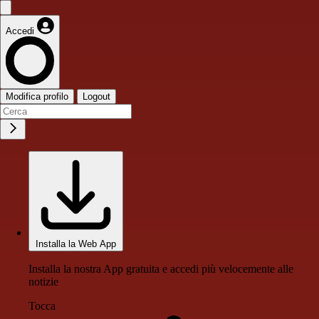
Accedi
Modifica profilo
Logout
Installa la Web App
Installa la nostra App gratuita e accedi più velocemente alle
notizie
Tocca