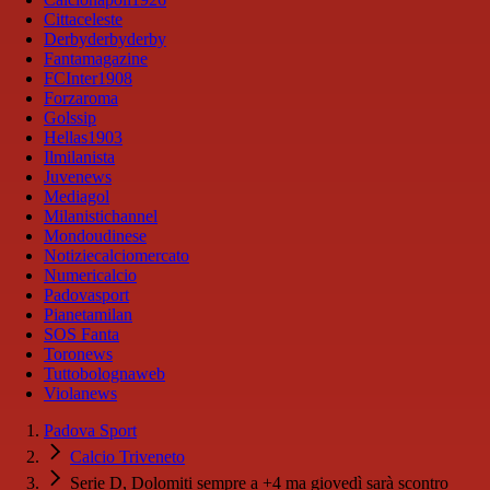
Cittaceleste
Derbyderbyderby
Fantamagazine
FCInter1908
Forzaroma
Golssip
Hellas1903
Ilmilanista
Juvenews
Mediagol
Milanistichannel
Mondoudinese
Notiziecalciomercato
Numericalcio
Padovasport
Pianetamilan
SOS Fanta
Toronews
Tuttobolognaweb
Violanews
Padova Sport
Calcio Triveneto
Serie D, Dolomiti sempre a +4 ma giovedì sarà scontro