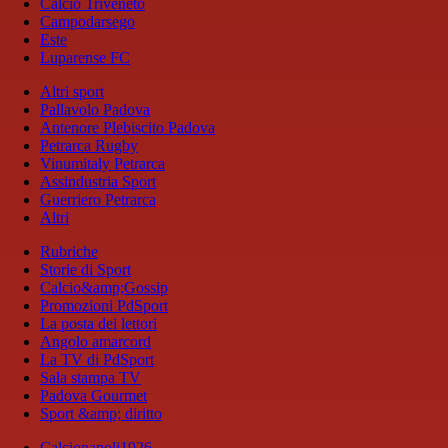
Calcio Triveneto
Campodarsego
Este
Luparense FC
Altri sport
Pallavolo Padova
Antenore Plebiscito Padova
Petrarca Rugby
Vinumitaly Petrarca
Assindustria Sport
Guerriero Petrarca
Altri
Rubriche
Storie di Sport
Calcio&amp;Gossip
Promozioni PdSport
La posta dei lettori
Angolo amarcord
La TV di PdSport
Sala stampa TV
Padova Gourmet
Sport &amp; diritto
Calcionapoli1926