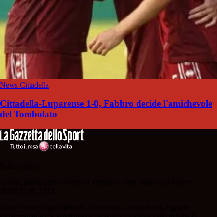
News Cittadella
Cittadella-Luparense 1-0, Fabbro decide l'amichevole
del Tombolato
Padova Sport
Testata giornalistica iscritta al Tribunale della Stampa di Padova
28/02/13 N. 2312.
Il sito Padova Sport affiliato al network Gazzanet non è gestito
direttamente RCS Mediagroup ed è unico responsabile di tutte le