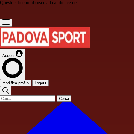
Questo sito contribuisce alla audience de
Accedi
Modifica profilo
Logout
Cerca