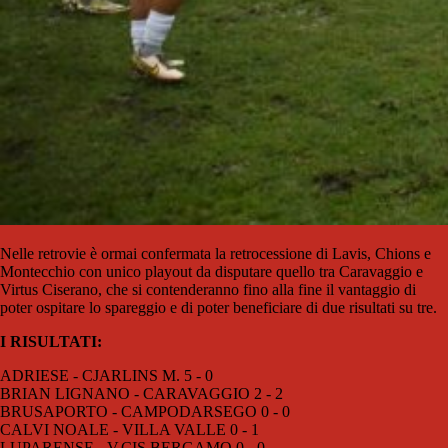
Nelle retrovie è ormai confermata la retrocessione di Lavis, Chions e
Montecchio con unico playout da disputare quello tra Caravaggio e
Virtus Ciserano, che si contenderanno fino alla fine il vantaggio di
poter ospitare lo spareggio e di poter beneficiare di due risultati su tre.
I RISULTATI:
ADRIESE - CJARLINS M. 5 - 0
BRIAN LIGNANO - CARAVAGGIO 2 - 2
BRUSAPORTO - CAMPODARSEGO 0 - 0
CALVI NOALE - VILLA VALLE 0 - 1
LUPARENSE - V.CIS.BERGAMO 0 - 0