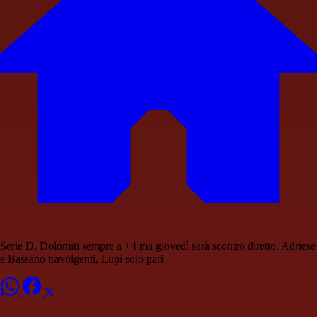
Serie D, Dolomiti sempre a +4 ma giovedì sarà scontro diretto. Adriese
e Bassano travolgenti, Lupi solo pari