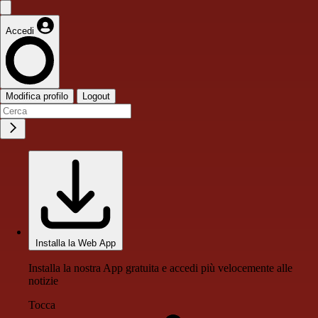
Accedi
Modifica profilo
Logout
Installa la Web App
Installa la nostra App gratuita e accedi più velocemente alle
notizie
Tocca