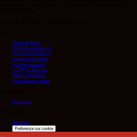
informazioni (testuali o grafiche), i documenti o i materiali pubblicati
sul sito medesimo.
Copyright 2021-2026 © Tutti i diritti riservati.
Rubriche
Storie di Sport
Calcio&amp;Gossip
Promozioni PdSport
La posta dei lettori
Angolo amarcord
La TV di PdSport
Padova Gourmet
Sport &amp; diritto
Informazioni
Redazione
Trasparenza
Archivio
Preferenze sui cookie