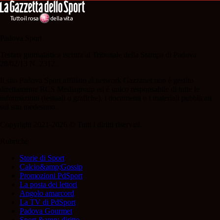
Padova Sport
Testata giornalistica iscritta al Tribunale della Stampa di Padova
28/02/13 N. 2312.
Il sito Padova Sport affiliato al network Gazzanet non è gestito
direttamente RCS Mediagroup ed è unico responsabile di tutte le
informazioni (testuali o grafiche), i documenti o i materiali pubblicati
sul sito medesimo.
Copyright 2021-2026 © Tutti i diritti riservati.
Rubriche
Storie di Sport
Calcio&amp;Gossip
Promozioni PdSport
La posta dei lettori
Angolo amarcord
La TV di PdSport
Padova Gourmet
Sport &amp; diritto