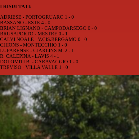
I RISULTATI:
ADRIESE - PORTOGRUARO 1 - 0
BASSANO - ESTE 4 - 0
BRIAN LIGNANO - CAMPODARSEGO 0 - 0
BRUSAPORTO - MESTRE 0 - 1
CALVI NOALE - V.CIS.BERGAMO 0 - 0
CHIONS - MONTECCHIO 1 - 0
LUPARENSE - CJARLINS M. 2 - 1
R. CALEPINA - LAVIS 4 - 1
DOLOMITI B. - CARAVAGGIO 1 - 0
TREVISO - VILLA VALLE 1 - 0