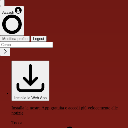
Accedi
Modifica profilo
Logout
Installa la Web App
Installa la nostra App gratuita e accedi più velocemente alle
notizie
Tocca