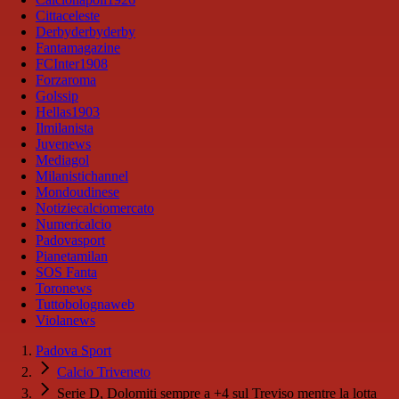
Cittaceleste
Derbyderbyderby
Fantamagazine
FCInter1908
Forzaroma
Golssip
Hellas1903
Ilmilanista
Juvenews
Mediagol
Milanistichannel
Mondoudinese
Notiziecalciomercato
Numericalcio
Padovasport
Pianetamilan
SOS Fanta
Toronews
Tuttobolognaweb
Violanews
Padova Sport
Calcio Triveneto
Serie D, Dolomiti sempre a +4 sul Treviso mentre la lotta