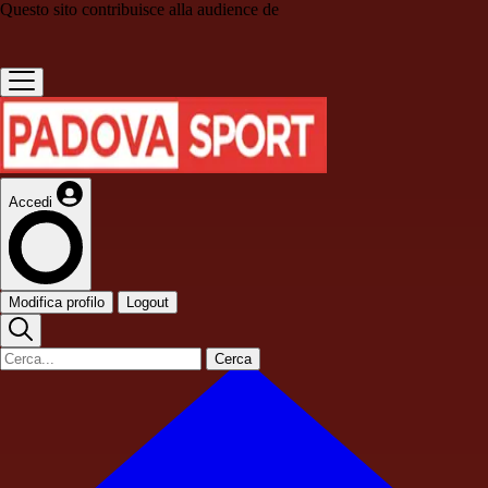
Questo sito contribuisce alla audience de
Accedi
Modifica profilo
Logout
Cerca