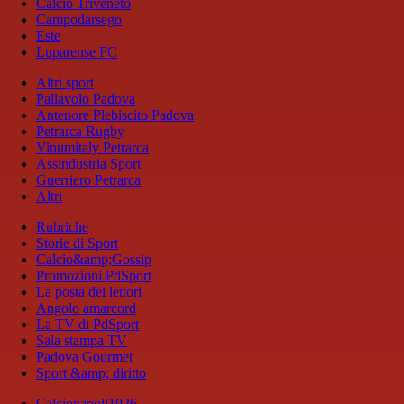
Calcio Triveneto
Campodarsego
Este
Luparense FC
Altri sport
Pallavolo Padova
Antenore Plebiscito Padova
Petrarca Rugby
Vinumitaly Petrarca
Assindustria Sport
Guerriero Petrarca
Altri
Rubriche
Storie di Sport
Calcio&amp;Gossip
Promozioni PdSport
La posta dei lettori
Angolo amarcord
La TV di PdSport
Sala stampa TV
Padova Gourmet
Sport &amp; diritto
Calcionapoli1926