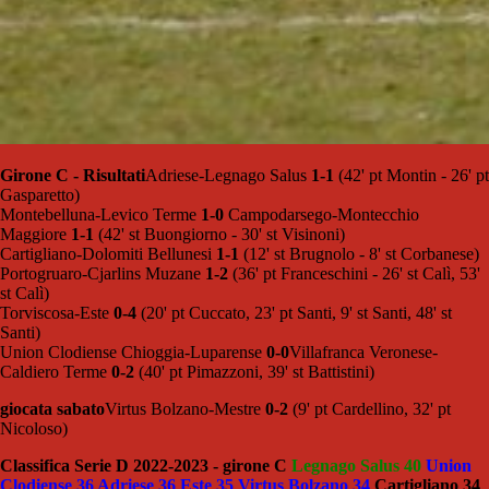
Girone C - Risultati
Adriese-Legnago Salus
1-1
(42' pt Montin - 26' pt
Gasparetto)
Montebelluna-Levico Terme
1-0
Campodarsego-Montecchio
Maggiore
1-1
(42' st Buongiorno - 30' st Visinoni)
Cartigliano-Dolomiti Bellunesi
1-1
(12' st Brugnolo - 8' st Corbanese)
Portogruaro-Cjarlins Muzane
1-2
(36' pt Franceschini - 26' st Calì, 53'
st Calì)
Torviscosa-Este
0-4
(20' pt Cuccato, 23' pt Santi, 9' st Santi, 48' st
Santi)
Union Clodiense Chioggia-Luparense
0-0
Villafranca Veronese-
Caldiero Terme
0-2
(40' pt Pimazzoni, 39' st Battistini)
giocata sabato
Virtus Bolzano-Mestre
0-2
(9' pt Cardellino, 32' pt
Nicoloso)
Classifica Serie D 2022-2023 - girone C
Legnago Salus 40
Union
Clodiense 36 Adriese 36 Este 35 Virtus Bolzano 34
Cartigliano 34