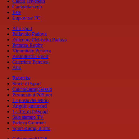
Calcio Triveneto
Campodarsego
Este
Luparense FC
Altri sport
Pallavolo Padova
Antenore Plebiscito Padova
Petrarca Rugby
Vinumitaly Petrarca
Assindustria Sport
Guerriero Petrarca
Altri
Rubriche
Storie di Sport
Calcio&amp;Gossip
Promozioni PdSport
La posta dei lettori
Angolo amarcord
La TV di PdSport
Sala stampa TV
Padova Gourmet
Sport &amp; diritto
Calcionapoli1926