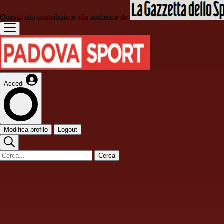
Questo sito contribuisce alla audience de
Accedi
Modifica profilo
Logout
Cerca