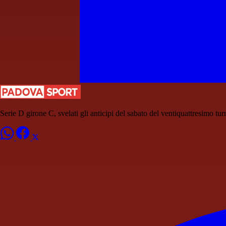
Serie D girone C, svelati gli anticipi del sabato del ventiquattresimo tu