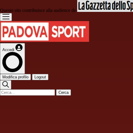
Questo sito contribuisce alla audience de
Accedi
Modifica profilo
Logout
Cerca