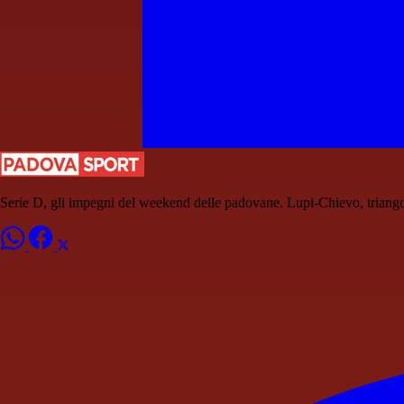
Serie D, gli impegni del weekend delle padovane. Lupi-Chievo, triang