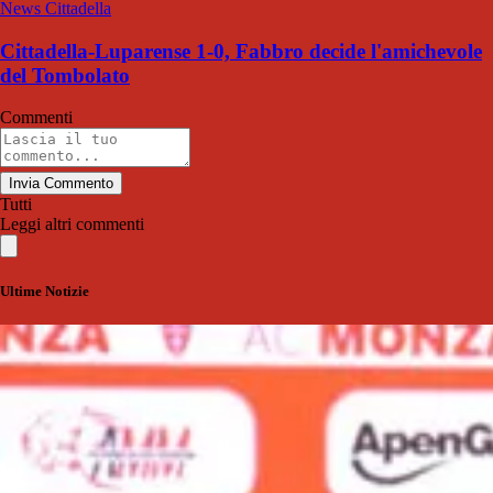
News Cittadella
Cittadella-Luparense 1-0, Fabbro decide l'amichevole
del Tombolato
Commenti
Invia Commento
Tutti
Leggi altri commenti
Ultime Notizie