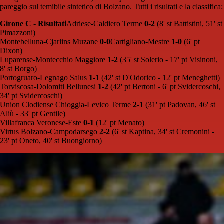
pareggio sul temibile sintetico di Bolzano. Tutti i risultati e la classifica:
Girone C - Risultati
Adriese-Caldiero Terme
0-2
(8' st Battistini, 51' st
Pimazzoni)
Montebelluna-Cjarlins Muzane
0-0
Cartigliano-Mestre
1-0
(6' pt
Dixon)
Luparense-Montecchio Maggiore
1-2
(35' st Solerio - 17' pt Visinoni,
8' st Borgo)
Portogruaro-Legnago Salus
1-1
(42' st D'Odorico - 12' pt Meneghetti)
Torviscosa-Dolomiti Bellunesi
1-2
(42' pt Bertoni - 6' pt Svidercoschi,
34' pt Svidercoschi)
Union Clodiense Chioggia-Levico Terme
2-1
(31' pt Padovan, 46' st
Aliù - 33' pt Gentile)
Villafranca Veronese-Este
0-1
(12' pt Menato)
Virtus Bolzano-Campodarsego
2-2
(6' st Kaptina, 34' st Cremonini -
23' pt Oneto, 40' st Buongiorno)