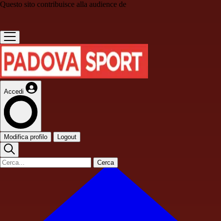
Questo sito contribuisce alla audience de
Accedi
Modifica profilo
Logout
Cerca