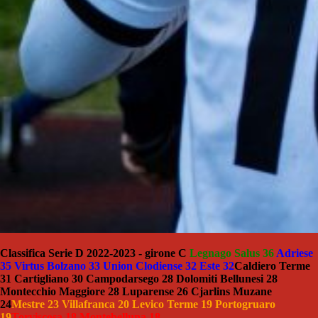
Classifica Serie D 2022-2023 - girone C
Legnago Salus 36
Adriese
35 Virtus Bolzano 33 Union Clodiense 32 Este 32
Caldiero Terme
31 Cartigliano 30 Campodarsego 28 Dolomiti Bellunesi 28
Montecchio Maggiore 28 Luparense 26 Cjarlins Muzane
24
Mestre 23 Villafranca 20 Levico Terme 19
Portogruaro
19
Torviscosa 18 Montebelluna 18