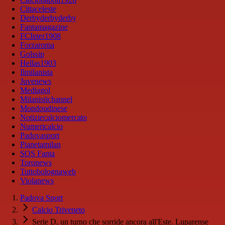
Cittaceleste
Derbyderbyderby
Fantamagazine
FCInter1908
Forzaroma
Golssip
Hellas1903
Ilmilanista
Juvenews
Mediagol
Milanistichannel
Mondoudinese
Notiziecalciomercato
Numericalcio
Padovasport
Pianetamilan
SOS Fanta
Toronews
Tuttobolognaweb
Violanews
Padova Sport
Calcio Triveneto
Serie D, un turno che sorride ancora all'Este. Luparense