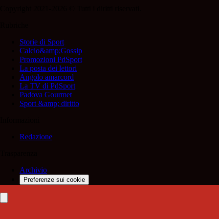
Copyright 2021-2026 © Tutti i diritti riservati.
Rubriche
Storie di Sport
Calcio&amp;Gossip
Promozioni PdSport
La posta dei lettori
Angolo amarcord
La TV di PdSport
Padova Gourmet
Sport &amp; diritto
Informazioni
Redazione
Trasparenza
Archivio
Preferenze sui cookie