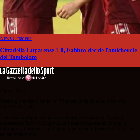
News Cittadella
Cittadella-Luparense 1-0, Fabbro decide l'amichevole
del Tombolato
Padova Sport
Testata giornalistica iscritta al Tribunale della Stampa di Padova
28/02/13 N. 2312.
Il sito Padova Sport affiliato al network Gazzanet non è gestito
direttamente RCS Mediagroup ed è unico responsabile di tutte le
informazioni (testuali o grafiche), i documenti o i materiali pubblicati
sul sito medesimo.