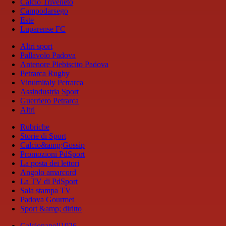
Calcio Triveneto
Campodarsego
Este
Luparense FC
Altri sport
Pallavolo Padova
Antenore Plebiscito Padova
Petrarca Rugby
Vinumitaly Petrarca
Assindustria Sport
Guerriero Petrarca
Altri
Rubriche
Storie di Sport
Calcio&amp;Gossip
Promozioni PdSport
La posta dei lettori
Angolo amarcord
La TV di PdSport
Sala stampa TV
Padova Gourmet
Sport &amp; diritto
Calcionapoli1926