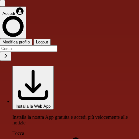
Accedi
Modifica profilo
Logout
Installa la Web App
Installa la nostra App gratuita e accedi più velocemente alle
notizie
Tocca