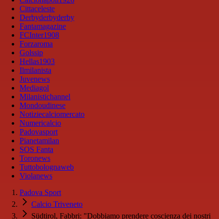
Cittaceleste
Derbyderbyderby
Fantamagazine
FCInter1908
Forzaroma
Golssip
Hellas1903
Ilmilanista
Juvenews
Mediagol
Milanistichannel
Mondoudinese
Notiziecalciomercato
Numericalcio
Padovasport
Pianetamilan
SOS Fanta
Toronews
Tuttobolognaweb
Violanews
Padova Sport
Calcio Triveneto
Südtirol, Fabbri: "Dobbiamo prendere coscienza dei nostri