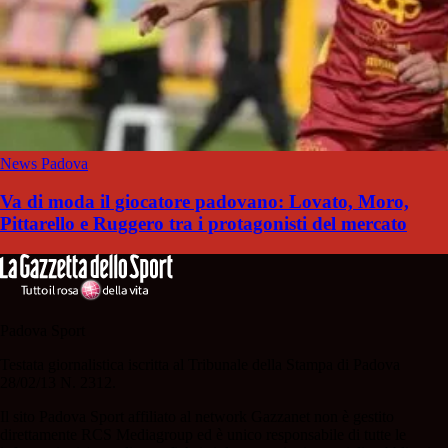
News Padova
Va di moda il giocatore padovano: Lovato, Moro,
Pittarello e Ruggero tra i protagonisti del mercato
Padova Sport
Testata giornalistica iscritta al Tribunale della Stampa di Padova
28/02/13 N. 2312.
Il sito Padova Sport affiliato al network Gazzanet non è gestito
direttamente RCS Mediagroup ed è unico responsabile di tutte le