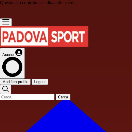
Questo sito contribuisce alla audience de
Accedi
Modifica profilo
Logout
Cerca