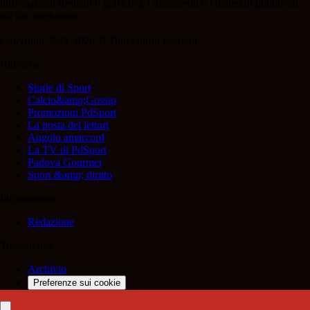
informazioni (testuali o grafiche), i documenti o i materiali pubblicati
sul sito medesimo.
Copyright 2021-2026 © Tutti i diritti riservati.
Rubriche
Storie di Sport
Calcio&amp;Gossip
Promozioni PdSport
La posta dei lettori
Angolo amarcord
La TV di PdSport
Padova Gourmet
Sport &amp; diritto
Informazioni
Redazione
Trasparenza
Archivio
Preferenze sui cookie