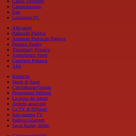
Calcio Triveneto
Campodarsego
Este
Luparense FC
Altri sport
Pallavolo Padova
Antenore Plebiscito Padova
Petrarca Rugby
Vinumitaly Petrarca
Assindustria Sport
Guerriero Petrarca
Altri
Rubriche
Storie di Sport
Calcio&amp;Gossip
Promozioni PdSport
La posta dei lettori
Angolo amarcord
La TV di PdSport
Sala stampa TV
Padova Gourmet
Sport &amp; diritto
Calcionapoli1926