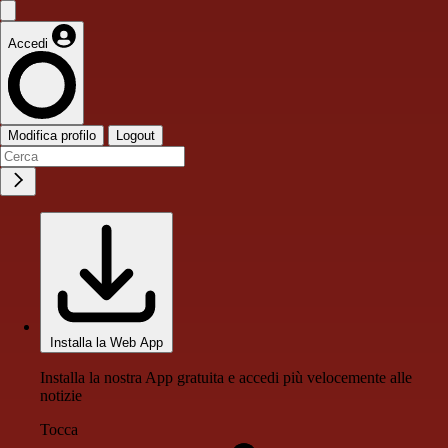
Accedi
Modifica profilo
Logout
Installa la Web App
Installa la nostra App gratuita e accedi più velocemente alle
notizie
Tocca