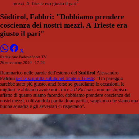
mezzi. A Trieste era giusto il pari"
Südtirol, Fabbri: "Dobbiamo prendere
coscienza dei nostri mezzi. A Trieste era
giusto il pari"
Redazione PadovaSport.TV
26 novembre 2019 - 17:26
Rammarico nelle parole dell'esterno del
Sudtirol
Alessandro
Fabbri
per la sconfitta subita nel finale a Trieste
: "Un pareggio
sarebbe stato più giusto, anzi forse se guardiamo le occasioni, le
migliori le abbiamo avute noi - dice a
Il Piccolo
- non mi stupisco
affatto di quanto stiamo facendo, dobbiamo prendere coscienza dei
nostri mezzi, coltivandola partita dopo partita, sappiamo che siamo una
buona squadra e gli avversari ci rispettano".