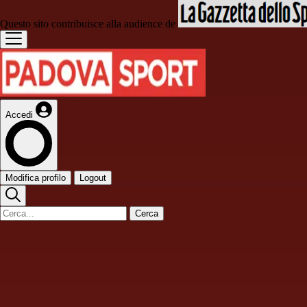
Questo sito contribuisce alla audience de
Accedi
Modifica profilo
Logout
Cerca