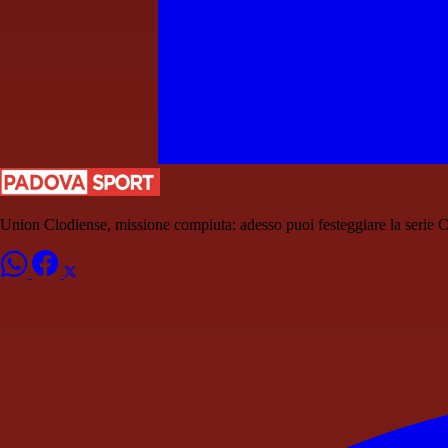
Union Clodiense, missione compiuta: adesso puoi festeggiare la serie 