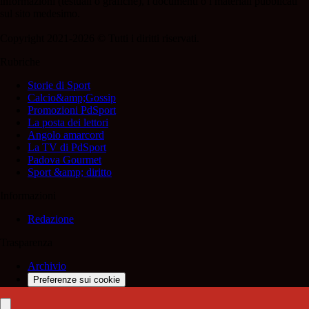
informazioni (testuali o grafiche), i documenti o i materiali pubblicati
sul sito medesimo.
Copyright 2021-2026 © Tutti i diritti riservati.
Rubriche
Storie di Sport
Calcio&amp;Gossip
Promozioni PdSport
La posta dei lettori
Angolo amarcord
La TV di PdSport
Padova Gourmet
Sport &amp; diritto
Informazioni
Redazione
Trasparenza
Archivio
Preferenze sui cookie