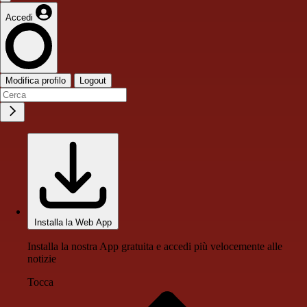
Accedi
Modifica profilo
Logout
Installa la Web App
Installa la nostra App gratuita e accedi più velocemente alle
notizie
Tocca