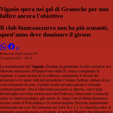
Vigasio spera nei gol di Granoche per non
fallire ancora l'obiettivo
Il club biancoazzurro non ha più scusanti,
quest'anno deve dominare il girone
Redazione PadovaSport.TV
15 ottobre 2021 - 19:16
La maledizione del
Vigasio.
Durante la pandemia il club veronese si è
ritrovato retrocesso all'improvviso dalla D, senza completare la
stagione. L'anno scorso in Eccellenza, nonostante il favore dei
pronostici e le spese folli del presidente Cristian Zaffani, titolare di un
concessionario di auto, il primo posto nel mini girone è sfumato
clamorosamente. Ora il club biancoazzurro ci riprova, con il play
Bentivoglio (vecchia conoscenza del Padova), l'attaccante Granoche
(altro ex biancoscudato), già autore di cinque reti (l'ultima domenica
scorsa contro il Pescantina) e il centrocampista Nizzetto (attualmente
infortunato ma con 395 presenze tra Serie B e C). La classifica dice al
momento secondo posto a 10 punti, al pari del Montecchio Maggiore e