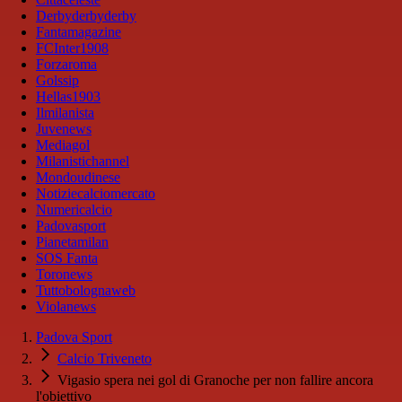
Derbyderbyderby
Fantamagazine
FCInter1908
Forzaroma
Golssip
Hellas1903
Ilmilanista
Juvenews
Mediagol
Milanistichannel
Mondoudinese
Notiziecalciomercato
Numericalcio
Padovasport
Pianetamilan
SOS Fanta
Toronews
Tuttobolognaweb
Violanews
Padova Sport
Calcio Triveneto
Vigasio spera nei gol di Granoche per non fallire ancora
l'obiettivo