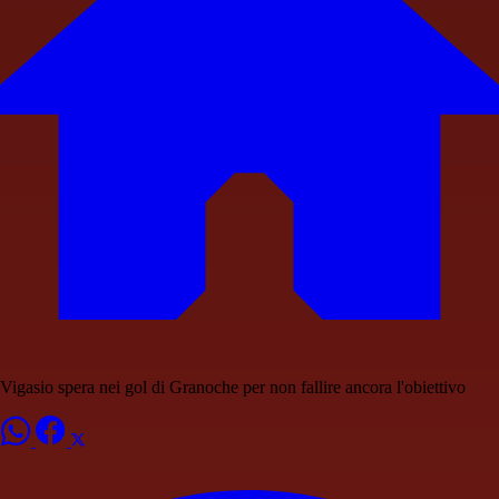
Vigasio spera nei gol di Granoche per non fallire ancora l'obiettivo