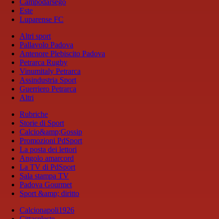
Campodarsego
Este
Luparense FC
Altri sport
Pallavolo Padova
Antenore Plebiscito Padova
Petrarca Rugby
Vinumitaly Petrarca
Assindustria Sport
Guerriero Petrarca
Altri
Rubriche
Storie di Sport
Calcio&amp;Gossip
Promozioni PdSport
La posta dei lettori
Angolo amarcord
La TV di PdSport
Sala stampa TV
Padova Gourmet
Sport &amp; diritto
Calcionapoli1926
Cittaceleste