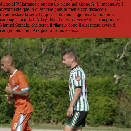
dietro al Villafranca a punteggio pieno nel girone A. L'imperativo è
ovviamente quello di vincere possibilmente con distacco e
riconquistare la serie D, questo almeno suggerisce la faraonica
campagna acquisti. Alla guida di questa
Ferrari
della categoria c'è
Manuel Spinale, che cerca il rilancio dopo il disastroso avvio di
campionato con l'Arzignano l'anno scorso.