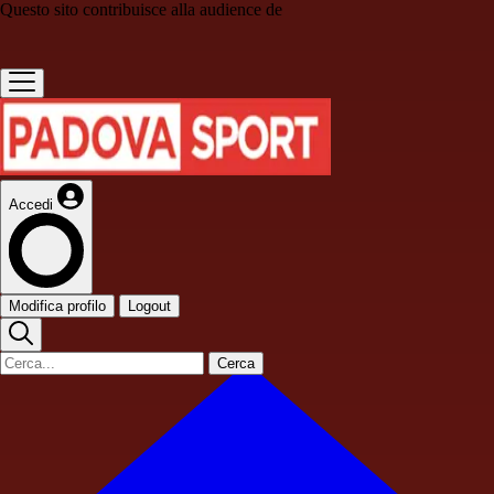
Questo sito contribuisce alla audience de
Accedi
Modifica profilo
Logout
Cerca