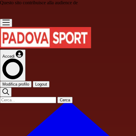
Questo sito contribuisce alla audience de
Accedi
Modifica profilo
Logout
Cerca