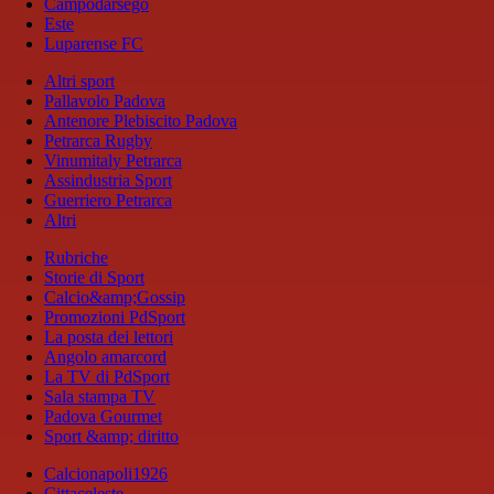
Campodarsego
Este
Luparense FC
Altri sport
Pallavolo Padova
Antenore Plebiscito Padova
Petrarca Rugby
Vinumitaly Petrarca
Assindustria Sport
Guerriero Petrarca
Altri
Rubriche
Storie di Sport
Calcio&amp;Gossip
Promozioni PdSport
La posta dei lettori
Angolo amarcord
La TV di PdSport
Sala stampa TV
Padova Gourmet
Sport &amp; diritto
Calcionapoli1926
Cittaceleste