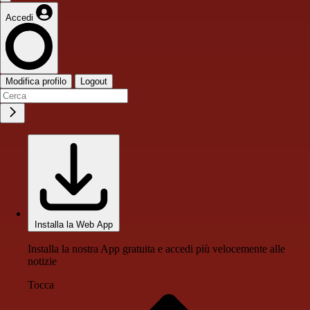
Accedi
Modifica profilo
Logout
Installa la Web App
Installa la nostra App gratuita e accedi più velocemente alle
notizie
Tocca