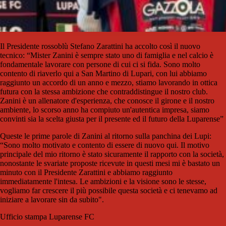
Il Presidente rossoblù Stefano Zarattini ha accolto così il nuovo
tecnico: “Mister Zanini è sempre stato uno di famiglia e nel calcio è
fondamentale lavorare con persone di cui ci si fida. Sono molto
contento di riaverlo qui a San Martino di Lupari, con lui abbiamo
raggiunto un accordo di un anno e mezzo, stiamo lavorando in ottica
futura con la stessa ambizione che contraddistingue il nostro club.
Zanini è un allenatore d'esperienza, che conosce il girone e il nostro
ambiente, lo scorso anno ha compiuto un'autentica impresa, siamo
convinti sia la scelta giusta per il presente ed il futuro della Luparense”
Queste le prime parole di Zanini al ritorno sulla panchina dei Lupi:
“Sono molto motivato e contento di essere di nuovo qui. Il motivo
principale del mio ritorno è stato sicuramente il rapporto con la società,
nonostante le svariate proposte ricevute in questi mesi mi è bastato un
minuto con il Presidente Zarattini e abbiamo raggiunto
immediatamente l'intesa. Le ambizioni e la visione sono le stesse,
vogliamo far crescere il più possibile questa società e ci tenevamo ad
iniziare a lavorare sin da subito".
Ufficio stampa Luparense FC