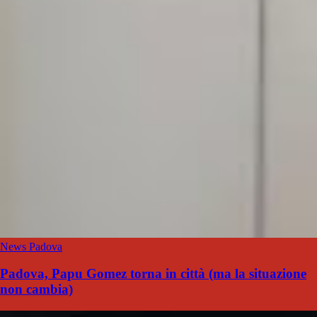
News Padova
Padova, Papu Gomez torna in città (ma la situazione
non cambia)