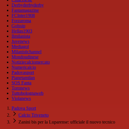
Derbyderbyderby
Fantamagazine
FCInter1908
Forzaroma
Golssip
Hellas1903
Ilmilanista
Juvenews
Mediagol
Milanistichannel
Mondoudinese
Notiziecalciomercato
Numericalcio
Padovasport
Pianetamilan
SOS Fanta
Toronews
Tuttobolognaweb
Violanews
Padova Sport
Calcio Triveneto
Zanini bis per la Luparense: ufficiale il nuovo tecnico