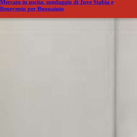
Mercato in uscita, sondaggio di Juve Stabia e
Benevento per Buonaiuto