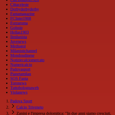
Cittaceleste
Derbyderbyderby
Fantamagazine
FCInter1908
Forzaroma
Golssip
Hellas1903
Ilmilanista
Juvenews
Mediagol
Milanistichannel
Mondoudinese
Notiziecalciomercato
Numericalcio
Padovasport
Pianetamilan
SOS Fanta
Toronews
Tuttobolognaweb
Violanews
Padova Sport
Calcio Triveneto
Zanini e l'impresa dolomitica: "In due anni siamo cresciuti,