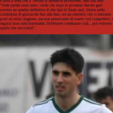
Il testa a testa con il Treviso si annuncia avvincente, fino alla fine:
"Sette partite sono tante, credo che dopo le prossime due/tre gare
avremo un quadro definitivo di che tipo di finale sarà. Siamo nella
condizione di giocarcela fino alla fine, era un obiettivo che ci eravamo
posti ad inizio stagione, ma non pensavamo di essere così competitivi, i
ragazzi sono stati bravissimi. Dobbiamo continuare così... poi vedremo
quello che succederà".