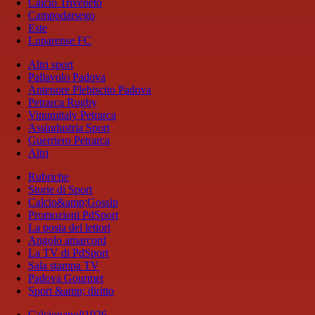
Calcio Triveneto
Campodarsego
Este
Luparense FC
Altri sport
Pallavolo Padova
Antenore Plebiscito Padova
Petrarca Rugby
Vinumitaly Petrarca
Assindustria Sport
Guerriero Petrarca
Altri
Rubriche
Storie di Sport
Calcio&amp;Gossip
Promozioni PdSport
La posta dei lettori
Angolo amarcord
La TV di PdSport
Sala stampa TV
Padova Gourmet
Sport &amp; diritto
Calcionapoli1926