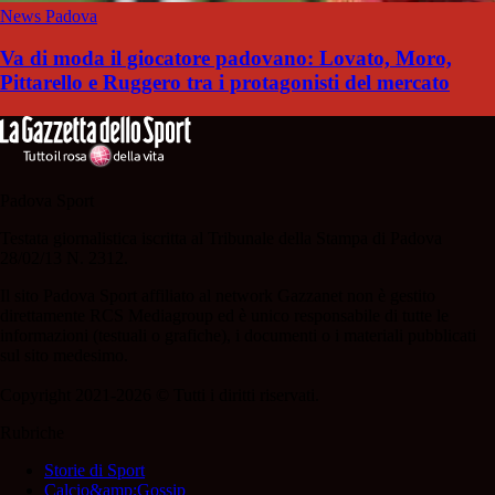
News Padova
Va di moda il giocatore padovano: Lovato, Moro,
Pittarello e Ruggero tra i protagonisti del mercato
Padova Sport
Testata giornalistica iscritta al Tribunale della Stampa di Padova
28/02/13 N. 2312.
Il sito Padova Sport affiliato al network Gazzanet non è gestito
direttamente RCS Mediagroup ed è unico responsabile di tutte le
informazioni (testuali o grafiche), i documenti o i materiali pubblicati
sul sito medesimo.
Copyright 2021-2026 © Tutti i diritti riservati.
Rubriche
Storie di Sport
Calcio&amp;Gossip