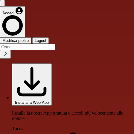
Accedi
Modifica profilo
Logout
Installa la Web App
Installa la nostra App gratuita e accedi più velocemente alle
notizie
Tocca