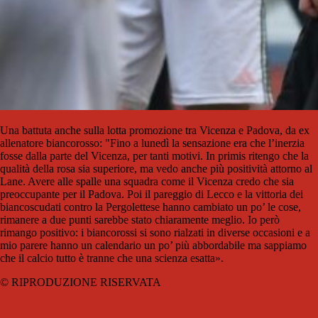
Una battuta anche sulla lotta promozione tra Vicenza e Padova, da ex
allenatore biancorosso: "Fino a lunedì la sensazione era che l’inerzia
fosse dalla parte del Vicenza, per tanti motivi. In primis ritengo che la
qualità della rosa sia superiore, ma vedo anche più positività attorno al
Lane. Avere alle spalle una squadra come il Vicenza credo che sia
preoccupante per il Padova. Poi il pareggio di Lecco e la vittoria dei
biancoscudati contro la Pergolettese hanno cambiato un po’ le cose,
rimanere a due punti sarebbe stato chiaramente meglio. Io però
rimango positivo: i biancorossi si sono rialzati in diverse occasioni e a
mio parere hanno un calendario un po’ più abbordabile ma sappiamo
che il calcio tutto è tranne che una scienza esatta».
© RIPRODUZIONE RISERVATA