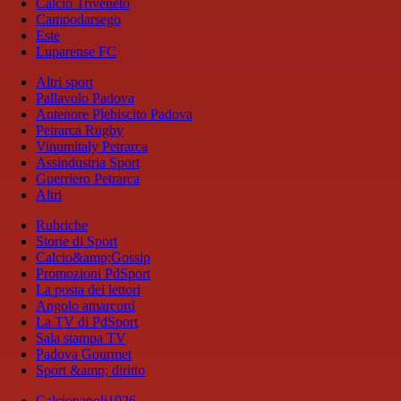
Calcio Triveneto
Campodarsego
Este
Luparense FC
Altri sport
Pallavolo Padova
Antenore Plebiscito Padova
Petrarca Rugby
Vinumitaly Petrarca
Assindustria Sport
Guerriero Petrarca
Altri
Rubriche
Storie di Sport
Calcio&amp;Gossip
Promozioni PdSport
La posta dei lettori
Angolo amarcord
La TV di PdSport
Sala stampa TV
Padova Gourmet
Sport &amp; diritto
Calcionapoli1926