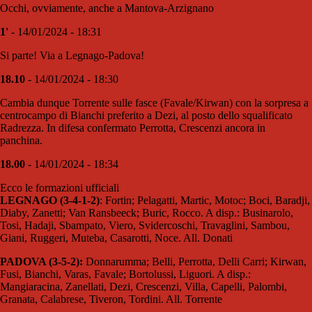
Occhi, ovviamente, anche a Mantova-Arzignano
1'
- 14/01/2024 - 18:31
Si parte! Via a Legnago-Padova!
18.10
- 14/01/2024 - 18:30
Cambia dunque Torrente sulle fasce (Favale/Kirwan) con la sorpresa a
centrocampo di Bianchi preferito a Dezi, al posto dello squalificato
Radrezza. In difesa confermato Perrotta, Crescenzi ancora in
panchina.
18.00
- 14/01/2024 - 18:34
Ecco le formazioni ufficiali
LEGNAGO (3-4-1-2)
: Fortin; Pelagatti, Martic, Motoc; Boci, Baradji,
Diaby, Zanetti; Van Ransbeeck; Buric, Rocco. A disp.: Businarolo,
Tosi, Hadaji, Sbampato, Viero, Svidercoschi, Travaglini, Sambou,
Giani, Ruggeri, Muteba, Casarotti, Noce. All. Donati
PADOVA (3-5-2):
Donnarumma; Belli, Perrotta, Delli Carri; Kirwan,
Fusi, Bianchi, Varas, Favale; Bortolussi, Liguori. A disp.:
Mangiaracina, Zanellati, Dezi, Crescenzi, Villa, Capelli, Palombi,
Granata, Calabrese, Tiveron, Tordini. All. Torrente