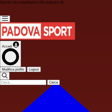
Questo sito contribuisce alla audience de
Accedi
Modifica profilo
Logout
Cerca