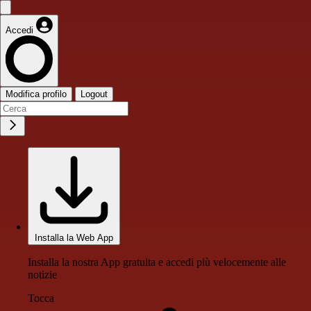
Accedi
Modifica profilo
Logout
Installa la Web App
Installa la nostra App gratuita e accedi più velocemente alle
notizie
Tocca