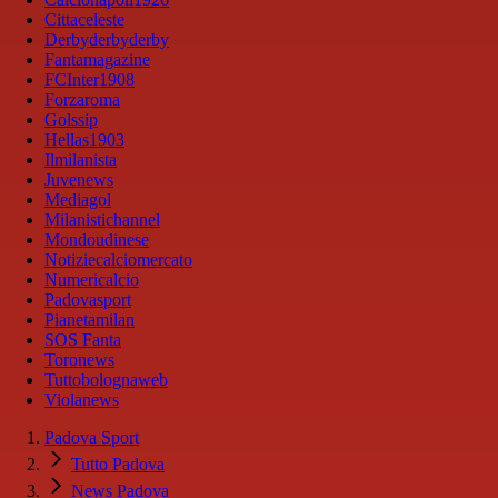
Cittaceleste
Derbyderbyderby
Fantamagazine
FCInter1908
Forzaroma
Golssip
Hellas1903
Ilmilanista
Juvenews
Mediagol
Milanistichannel
Mondoudinese
Notiziecalciomercato
Numericalcio
Padovasport
Pianetamilan
SOS Fanta
Toronews
Tuttobolognaweb
Violanews
Padova Sport
Tutto Padova
News Padova