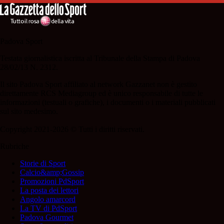
Padova Sport
Testata giornalistica iscritta al Tribunale della Stampa di Padova
28/02/13 N. 2312.
Il sito Padova Sport affiliato al network Gazzanet non è gestito
direttamente RCS Mediagroup ed è unico responsabile di tutte le
informazioni (testuali o grafiche), i documenti o i materiali pubblicati
sul sito medesimo.
Copyright 2021-2026 © Tutti i diritti riservati.
Rubriche
Storie di Sport
Calcio&amp;Gossip
Promozioni PdSport
La posta dei lettori
Angolo amarcord
La TV di PdSport
Padova Gourmet