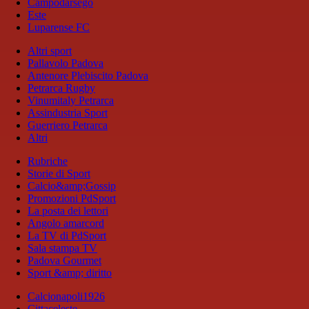
Campodarsego
Este
Luparense FC
Altri sport
Pallavolo Padova
Antenore Plebiscito Padova
Petrarca Rugby
Vinumitaly Petrarca
Assindustria Sport
Guerriero Petrarca
Altri
Rubriche
Storie di Sport
Calcio&amp;Gossip
Promozioni PdSport
La posta dei lettori
Angolo amarcord
La TV di PdSport
Sala stampa TV
Padova Gourmet
Sport &amp; diritto
Calcionapoli1926
Cittaceleste