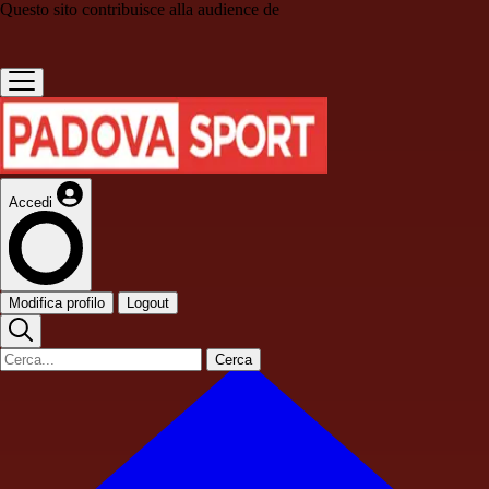
Questo sito contribuisce alla audience de
Accedi
Modifica profilo
Logout
Cerca