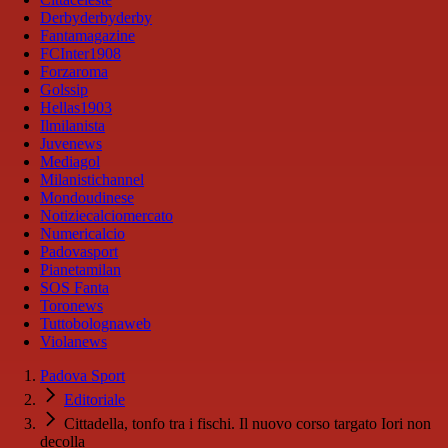
Derbyderbyderby
Fantamagazine
FCInter1908
Forzaroma
Golssip
Hellas1903
Ilmilanista
Juvenews
Mediagol
Milanistichannel
Mondoudinese
Notiziecalciomercato
Numericalcio
Padovasport
Pianetamilan
SOS Fanta
Toronews
Tuttobolognaweb
Violanews
Padova Sport
Editoriale
Cittadella, tonfo tra i fischi. Il nuovo corso targato Iori non
decolla