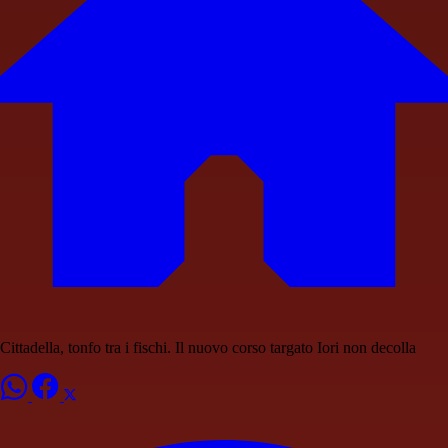
Cittadella, tonfo tra i fischi. Il nuovo corso targato Iori non decolla