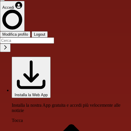
Accedi
Modifica profilo
Logout
Installa la Web App
Installa la nostra App gratuita e accedi più velocemente alle
notizie
Tocca