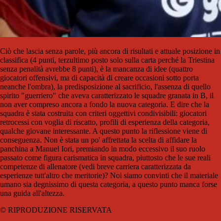
Ciò che lascia senza parole, più ancora di risultati e attuale posizione in
classifica (4 punti, terzultimo posto solo sulla carta perché la Triestina
senza penalità avrebbe 8 punti), è la mancanza di idee (quattro
giocatori offensivi, ma di capacità di creare occasioni sotto porta
neanche l'ombra), la predisposizione al sacrificio, l'assenza di quello
spirito "guerriero" che aveva caratterizzato le squadre granata in B, il
non aver compreso ancora a fondo la nuova categoria. E dire che la
squadra è stata costruita con criteri oggettivi condivisibili: giocatori
retrocessi con voglia di riscatto, profili di esperienza della categoria,
qualche giovane interessante. A questo punto la riflessione viene di
conseguenza. Non è stata un po' affrettata la scelta di affidare la
panchina a Manuel Iori, premiando in modo eccessivo il suo ruolo
passato come figura carismatica in squadra, piuttosto che le sue reali
competenze di allenatore (vedi breve carriera caratterizzata da
esperienze tutt'altro che meritorie)? Noi siamo convinti che il materiale
umano sia degnissimo di questa categoria, a questo punto manca forse
una guida all'altezza.
© RIPRODUZIONE RISERVATA